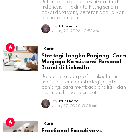
Belum ada laporan resmi soal ini di
Indonesia — jadi kita hitung sendiri
pakai data yang beneran ada, bukan
angka karangan.
by
Jati Sunarto
July 22, 2026, 10:53 am
Karir
Strategi Jangka Panjang: Cara
Menjaga Konsistensi Personal
Brand di LinkedIn
Jangan biarkan profil LinkedIn-mu
mati suri. Temukan strategi jangka
panjang, cara membaca analitik, dan
tips menghindari burnout.
by
Jati Sunarto
July 27, 2026, 5:08 pm
Karir
Fractional Executive vs