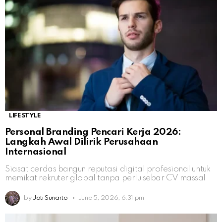
LIFESTYLE
Personal Branding Pencari Kerja 2026:
Langkah Awal Dilirik Perusahaan
Internasional
Siasat cerdas bangun reputasi digital profesional untuk
memikat rekruter global tanpa perlu sebar CV massal
by
Jati Sunarto
June 5, 2026, 6:31 pm