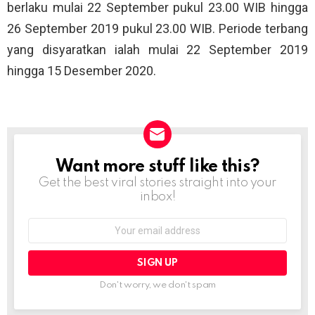
berlaku mulai 22 September pukul 23.00 WIB hingga
26 September 2019 pukul 23.00 WIB. Periode terbang
yang disyaratkan ialah mulai 22 September 2019
hingga 15 Desember 2020.
Want more stuff like this?
NEWSLETTER
Get the best viral stories straight into your
inbox!
Email
address:
Don't worry, we don't spam