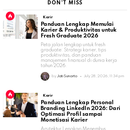
DON'T MISS
Karir
Panduan Lengkap Memulai
Karier & Produktivitas untuk
Fresh Graduate 2026
Peta jalan lengkap untuk fresh
graduate: Strategi karier, tips
produktivitas, dan panduan
manajemen finansial di dunia kerja
tahun 2026.
by
Jati Sunarto
July 28, 2026, 11:34 pm
Karir
Panduan Lengkap Personal
Branding LinkedIn 2026: Dari
Optimasi Profil sampai
Monetisasi Karier
Arsitektur Lengkap Menembus