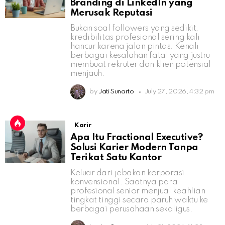
Branding di LinkedIn yang
Merusak Reputasi
Bukan soal followers yang sedikit,
kredibilitas profesional sering kali
hancur karena jalan pintas. Kenali
berbagai kesalahan fatal yang justru
membuat rekruter dan klien potensial
menjauh.
by
Jati Sunarto
July 27, 2026, 4:32 pm
Karir
Apa Itu Fractional Executive?
Solusi Karier Modern Tanpa
Terikat Satu Kantor
Keluar dari jebakan korporasi
konvensional. Saatnya para
profesional senior menjual keahlian
tingkat tinggi secara paruh waktu ke
berbagai perusahaan sekaligus.