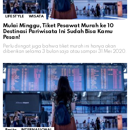
LIFESTYLE
WISATA
Mulai Minggu, Tiket Pesawat Murah ke 10
Destinasi Pariwisata Ini Sudah Bisa Kamu
Pesan!
Perlu diingat juga bahwa tiket murah ini hanya akan
diberikan selama 3 bulan saja atau sampai 31 Mei 2020.
Berita
INTERNASIONAL