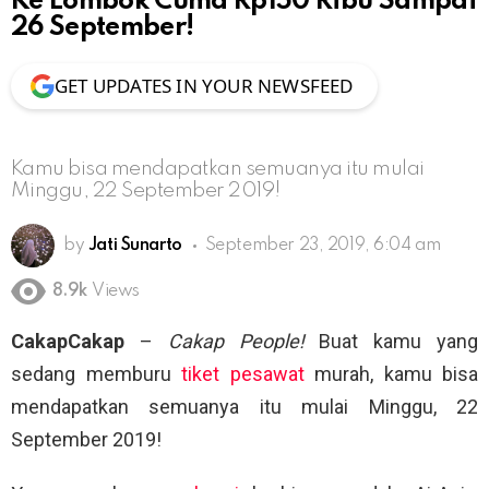
Ke Lombok Cuma Rp150 Ribu Sampai
26 September!
GET UPDATES IN YOUR NEWSFEED
Kamu bisa mendapatkan semuanya itu mulai
Minggu, 22 September 2019!
by
Jati Sunarto
September 23, 2019, 6:04 am
8.9k
Views
CakapCakap
–
Cakap People!
Buat kamu yang
sedang memburu
tiket pesawat
murah, kamu bisa
mendapatkan semuanya itu mulai Minggu, 22
September 2019!