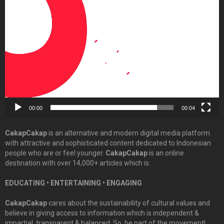
Video
Player
00:00
00:04
CakapCakap
is an alternative and modern digital media platform
with attractive and sophisticated content dedicated to Indonesian
people who are or feel younger.
CakapCakap
is an online
destination with over 14,000+ articles which is:
EDUCATING • ENTERTAINING • ENGAGING
CakapCakap
cares about the sustainability of cultural values and
believe in giving access to information which is independent &
impartial, transparent & balanced. So, be part of the movement!