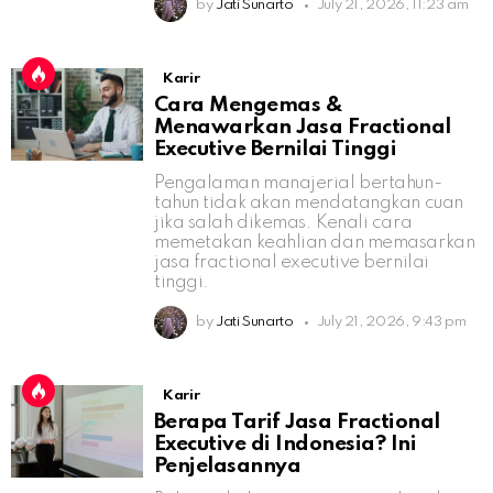
by
Jati Sunarto
July 21, 2026, 11:23 am
Karir
Cara Mengemas &
Menawarkan Jasa Fractional
Executive Bernilai Tinggi
Pengalaman manajerial bertahun-
tahun tidak akan mendatangkan cuan
jika salah dikemas. Kenali cara
memetakan keahlian dan memasarkan
jasa fractional executive bernilai
tinggi.
by
Jati Sunarto
July 21, 2026, 9:43 pm
Karir
Berapa Tarif Jasa Fractional
Executive di Indonesia? Ini
Penjelasannya