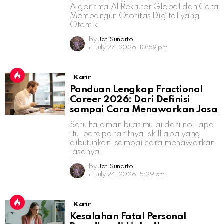
Algoritma AI Rekruter Global dan Cara
Membangun Otoritas Digital yang
Otentik
by
Jati Sunarto
July 27, 2026, 10:59 pm
Karir
Panduan Lengkap Fractional
Career 2026: Dari Definisi
sampai Cara Menawarkan Jasa
Satu halaman buat mulai dari nol: apa
itu, berapa tarifnya, skill apa yang
dibutuhkan, sampai cara menawarkan
jasanya.
by
Jati Sunarto
July 24, 2026, 5:29 pm
Karir
Kesalahan Fatal Personal