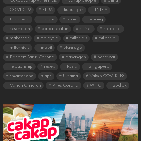
Cakapcakap Millennials
cakap people
china
COVID-19
FILM
hubungan
INDIA
Indonesia
Inggris
Israel
jepang
kesehatan
korea selatan
kuliner
makanan
makassar
malaysia
millenials
millennial
millennials
mobil
olahraga
Pandemi Virus Corona
pasangan
pesawat
relationship
resep
Rusia
Singapura
smartphone
tips
Ukraina
Vaksin COVID-19
Varian Omicron
Virus Corona
WHO
zodiak