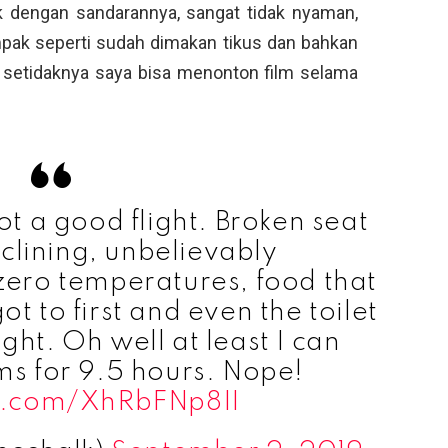
k dengan sandarannya, sangat tidak nyaman,
pak seperti sudah dimakan tikus dan bahkan
ll, setidaknya saya bisa menonton film selama
t a good flight. Broken seat
clining, unbelievably
zero temperatures, food that
ot to first and even the toilet
light. Oh well at least I can
ms for 9.5 hours. Nope!
er.com/XhRbFNp8II