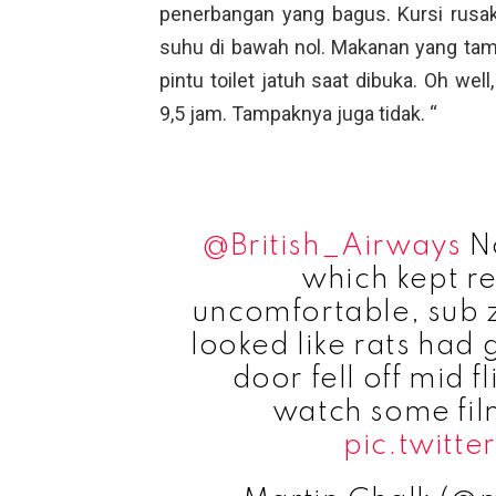
penerbangan yang bagus. Kursi rusa
suhu di bawah nol. Makanan yang tam
pintu toilet jatuh saat dibuka. Oh we
9,5 jam. Tampaknya juga tidak. “
@British_Airways
No
which kept re
uncomfortable, sub 
looked like rats had g
door fell off mid f
watch some fil
pic.twitt