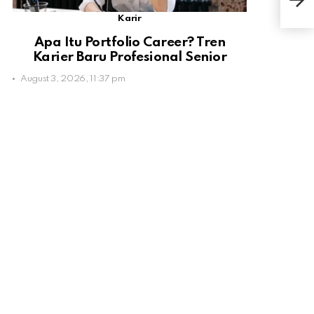
Orn
Karir
Apa Itu Portfolio Career? Tren
Karier Baru Profesional Senior
August 3, 2026, 11:37 pm