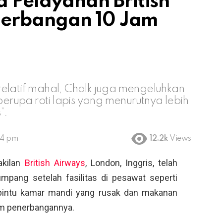
 Pelayanan British
nerbangan 10 Jam
elatif mahal, Chalk juga mengeluhkan
rupa roti lapis yang menurutnya lebih
”.
44 pm
12.2k
Views
kilan
British Airways
, London, Inggris, telah
pang setelah fasilitas di pesawat seperti
, pintu kamar mandi yang rusak dan makanan
am penerbangannya.