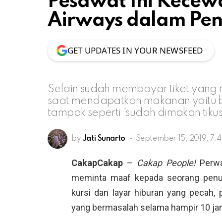
Pesawat Ini Kecewa
Airways dalam Pe
GET UPDATES IN YOUR NEWSFEED
Selain sudah membayar tiket yang r
saat mendapatkan makanan yaitu be
tampak seperti “sudah dimakan tikus
by
Jati Sunarto
September 15, 2019, 7:
CakapCakap
–
Cakap People!
Perwa
meminta maaf kepada seorang penum
kursi dan layar hiburan yang pecah
yang bermasalah selama hampir 10 j