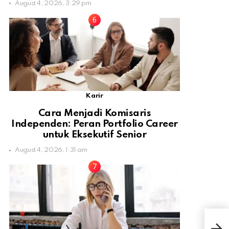
August 4, 2026, 3:29 pm
Karir
Cara Menjadi Komisaris
Independen: Peran Portfolio Career
untuk Eksekutif Senior
August 4, 2026, 1:31 am
Ser
Hias