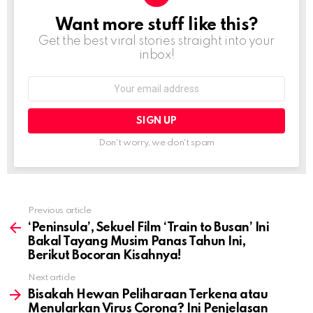
Want more stuff like this?
NEWSLETTER
Get the best viral stories straight into your
inbox!
Email
address:
Don't worry, we don't spam
Previous article
See
more
‘Peninsula’, Sekuel Film ‘Train to Busan’ Ini
Bakal Tayang Musim Panas Tahun Ini,
Berikut Bocoran Kisahnya!
Next article
Bisakah Hewan Peliharaan Terkena atau
Menularkan Virus Corona? Ini Penjelasan