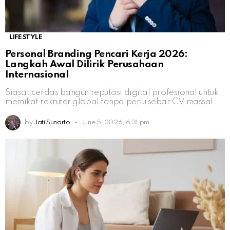
LIFESTYLE
Personal Branding Pencari Kerja 2026:
Langkah Awal Dilirik Perusahaan
Internasional
Siasat cerdas bangun reputasi digital profesional untuk
memikat rekruter global tanpa perlu sebar CV massal
by
Jati Sunarto
June 5, 2026, 6:31 pm