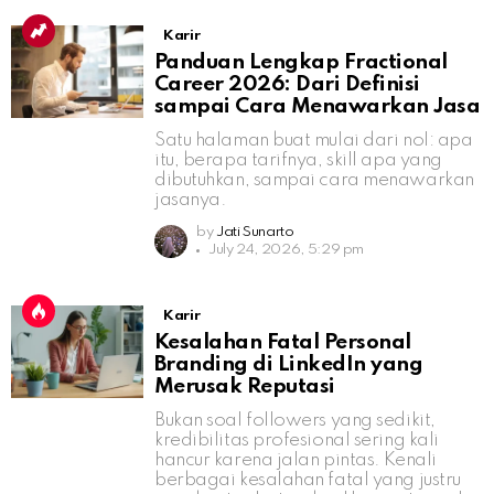
Karir
Panduan Lengkap Fractional
Career 2026: Dari Definisi
sampai Cara Menawarkan Jasa
Satu halaman buat mulai dari nol: apa
itu, berapa tarifnya, skill apa yang
dibutuhkan, sampai cara menawarkan
jasanya.
by
Jati Sunarto
July 24, 2026, 5:29 pm
Karir
Kesalahan Fatal Personal
Branding di LinkedIn yang
Merusak Reputasi
Bukan soal followers yang sedikit,
kredibilitas profesional sering kali
hancur karena jalan pintas. Kenali
berbagai kesalahan fatal yang justru