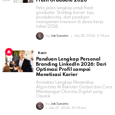
Fresh Graduate 2026
Peta jalan lengkap untuk fresh
graduate: Strategi karier, tips
produktivitas, dan panduan
manajemen finansial di dunia kerja
tahun 2026.
by
Jati Sunarto
July 28, 2026, 11:34 pm
Karir
Panduan Lengkap Personal
Branding LinkedIn 2026: Dari
Optimasi Profil sampai
Monetisasi Karier
Arsitektur Lengkap Menembus
Algoritma AI Rekruter Global dan Cara
Membangun Otoritas Digital yang
Otentik
by
Jati Sunarto
July 27, 2026, 10:59 pm