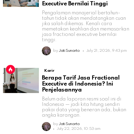
Executive Bernilai Tinggi
Pengalaman manajerial bertahun-
tahun tidak akan mendatangkan cuan
jika salah dikemas. Kenali cara
memetakan keahlian dan memasarkan
jasa fractional executive bernilai
tinggi.
by
Jati Sunarto
July 21, 2026, 9:43 pm
Karir
Berapa Tarif Jasa Fractional
Executive di Indonesia? Ini
Penjelasannya
Belum ada laporan resmi soal ini di
Indonesia — jadi kita hitung sendiri
pakai data yang beneran ada, bukan
angka karangan.
by
Jati Sunarto
July 22, 2026, 10:53 am