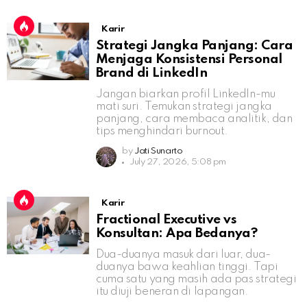
Karir
Strategi Jangka Panjang: Cara
Menjaga Konsistensi Personal
Brand di LinkedIn
Jangan biarkan profil LinkedIn-mu
mati suri. Temukan strategi jangka
panjang, cara membaca analitik, dan
tips menghindari burnout.
by
Jati Sunarto
July 27, 2026, 5:08 pm
Karir
Fractional Executive vs
Konsultan: Apa Bedanya?
Dua-duanya masuk dari luar, dua-
duanya bawa keahlian tinggi. Tapi
cuma satu yang masih ada pas strategi
itu diuji beneran di lapangan.