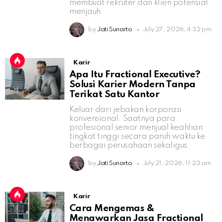
membuat rekruter dan klien potensial
menjauh.
by
Jati Sunarto
July 27, 2026, 4:32 pm
Karir
Apa Itu Fractional Executive?
Solusi Karier Modern Tanpa
Terikat Satu Kantor
Keluar dari jebakan korporasi
konvensional. Saatnya para
profesional senior menjual keahlian
tingkat tinggi secara paruh waktu ke
berbagai perusahaan sekaligus.
by
Jati Sunarto
July 21, 2026, 11:23 am
Karir
Cara Mengemas &
Menawarkan Jasa Fractional