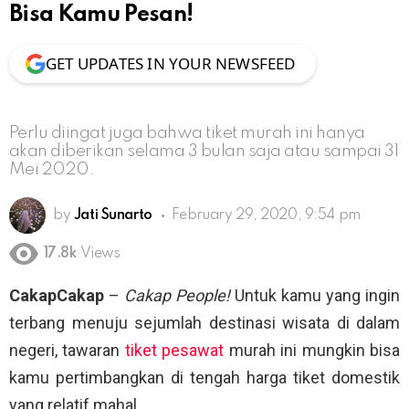
Bisa Kamu Pesan!
GET UPDATES IN YOUR NEWSFEED
Perlu diingat juga bahwa tiket murah ini hanya
akan diberikan selama 3 bulan saja atau sampai 31
Mei 2020.
by
Jati Sunarto
February 29, 2020, 9:54 pm
17.8k
Views
CakapCakap
–
Cakap People!
Untuk kamu yang ingin
terbang menuju sejumlah destinasi wisata di dalam
negeri, tawaran
tiket pesawat
murah ini mungkin bisa
kamu pertimbangkan di tengah harga tiket domestik
yang relatif mahal.