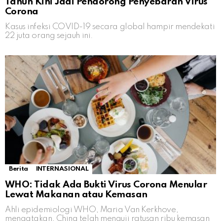
Tahun Kini Jadi Pendorong Penyebaran Virus
Corona
Kasus infeksi COVID-19 secara global hampir mendekati
22 juta orang sejauh ini.
Berita
INTERNASIONAL
WHO: Tidak Ada Bukti Virus Corona Menular
Lewat Makanan atau Kemasan
Ahli epidemiologi WHO, Maria Van Kerkhove,
mengatakan, China telah menguji ratusan ribu kemasan