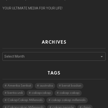
YOUR ULTIMATE MEDIA FOR YOUR LIFE!
ARCHIVES
Archives
TAGS
Amerika Serikat
australia
berat badan
berita unik
cakapcakap
cakap cakap
CakapCakap Millenials
cakap cakap millenials
Cakapcakap Millennials
cakap people
china