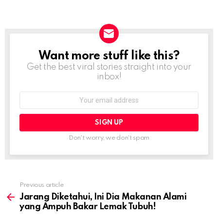
Want more stuff like this?
NEWSLETTER
Get the best viral stories straight into your
inbox!
Email
address:
Don't worry, we don't spam
Previous article
See
more
Jarang Diketahui, Ini Dia Makanan Alami
yang Ampuh Bakar Lemak Tubuh!