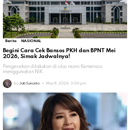
Berita
NASIONAL
Begini Cara Cek Bansos PKH dan BPNT Mei
2026, Simak Jadwalnya!
Pengecekan dilakukan di situs resmi Kemensos
menggunakan NIK
by
Jati Sunarto
May 8, 2026, 3:00 pm