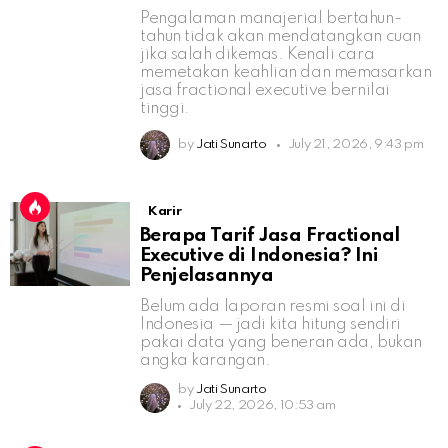
Pengalaman manajerial bertahun-
tahun tidak akan mendatangkan cuan
jika salah dikemas. Kenali cara
memetakan keahlian dan memasarkan
jasa fractional executive bernilai
tinggi.
by
Jati Sunarto
July 21, 2026, 9:43 pm
Karir
Berapa Tarif Jasa Fractional
Executive di Indonesia? Ini
Penjelasannya
Belum ada laporan resmi soal ini di
Indonesia — jadi kita hitung sendiri
pakai data yang beneran ada, bukan
angka karangan.
by
Jati Sunarto
July 22, 2026, 10:53 am