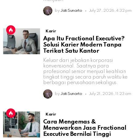
by
Jati Sunarto
July 27, 2026, 4:32 pm
Karir
Apa Itu Fractional Executive?
Solusi Karier Modern Tanpa
Terikat Satu Kantor
Keluar dari jebakan korporasi
konvensional. Saatnya para
profesional senior menjual keahlian
tingkat tinggi secara paruh waktu ke
berbagai perusahaan sekaligus.
by
Jati Sunarto
July 21, 2026, 11:23 am
Karir
Cara Mengemas &
Menawarkan Jasa Fractional
Executive Bernilai Tinggi