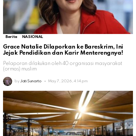
Berita
NASIONAL
Grace Natalie Dilaporkan ke Bareskrim, Ini
Jejak Pendidikan dan Karir Menterengnya!
Pelaporan dilakukan oleh 40 organisasi masyarakat
(ormas) muslim
by
Jati Sunarto
May 7, 2026, 4:14 pm