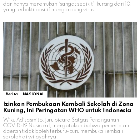
dan hanya menemukan “sangat sedikit”, kurang dari 10,
yang terbukti positif mengandung virus.
Berita
NASIONAL
Izinkan Pembukaan Kembali Sekolah di Zona
Kuning, Ini Peringatan WHO untuk Indonesia
Wiku Adisasmito, juru bicara Satgas Penanganan
COVID-19 Nasional, mengatakan bahwa pemerintah
daerah tidak boleh terburu-buru membuka kembali
sekolah di wilayahnya.