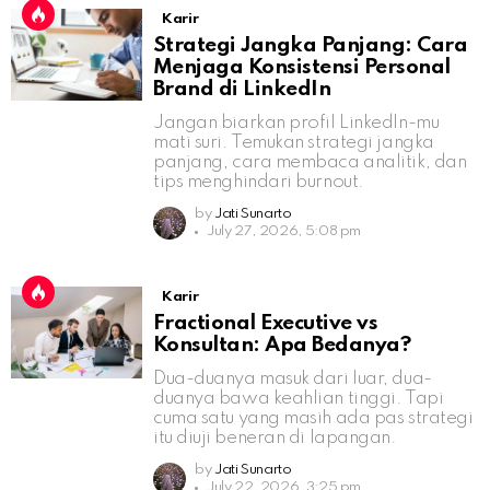
Karir
Strategi Jangka Panjang: Cara
Menjaga Konsistensi Personal
Brand di LinkedIn
Jangan biarkan profil LinkedIn-mu
mati suri. Temukan strategi jangka
panjang, cara membaca analitik, dan
tips menghindari burnout.
by
Jati Sunarto
July 27, 2026, 5:08 pm
Karir
Fractional Executive vs
Konsultan: Apa Bedanya?
Dua-duanya masuk dari luar, dua-
duanya bawa keahlian tinggi. Tapi
cuma satu yang masih ada pas strategi
itu diuji beneran di lapangan.
by
Jati Sunarto
July 22, 2026, 3:25 pm