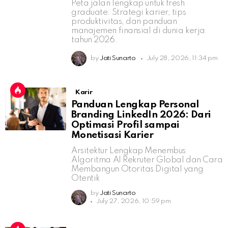
Peta jalan lengkap untuk fresh
graduate: Strategi karier, tips
produktivitas, dan panduan
manajemen finansial di dunia kerja
tahun 2026.
by
Jati Sunarto
July 28, 2026, 11:34 pm
Karir
Panduan Lengkap Personal
Branding LinkedIn 2026: Dari
Optimasi Profil sampai
Monetisasi Karier
Arsitektur Lengkap Menembus
Algoritma AI Rekruter Global dan Cara
Membangun Otoritas Digital yang
Otentik
by
Jati Sunarto
July 27, 2026, 10:59 pm