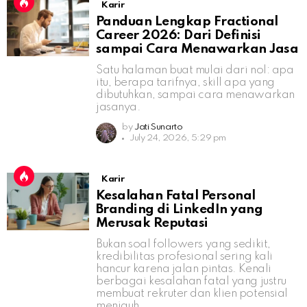
Karir
Panduan Lengkap Fractional
Career 2026: Dari Definisi
sampai Cara Menawarkan Jasa
Satu halaman buat mulai dari nol: apa
itu, berapa tarifnya, skill apa yang
dibutuhkan, sampai cara menawarkan
jasanya.
by
Jati Sunarto
July 24, 2026, 5:29 pm
Karir
Kesalahan Fatal Personal
Branding di LinkedIn yang
Merusak Reputasi
Bukan soal followers yang sedikit,
kredibilitas profesional sering kali
hancur karena jalan pintas. Kenali
berbagai kesalahan fatal yang justru
membuat rekruter dan klien potensial
menjauh.