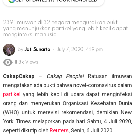
239 ilmuwan di 32 negara menguraikan bukti
yang menunjukkan partikel yang lebih kecil dapat
menginfeksi manusia
by
Jati Sunarto
July 7, 2020, 4:19 pm
11.3k
Views
CakapCakap
–
Cakap People!
Ratusan ilmuwan
mengatakan ada bukti bahwa novel-coronavirus dalam
partikel
yang lebih kecil di udara dapat menginfeksi
orang dan menyerukan Organisasi Kesehatan Dunia
(WHO) untuk merevisi rekomendasi, demikian New
York Times melaporkan pada hari Sabtu, 4 Juli 2020,
seperti dikutip oleh
Reuters
, Senin, 6 Juli 2020.