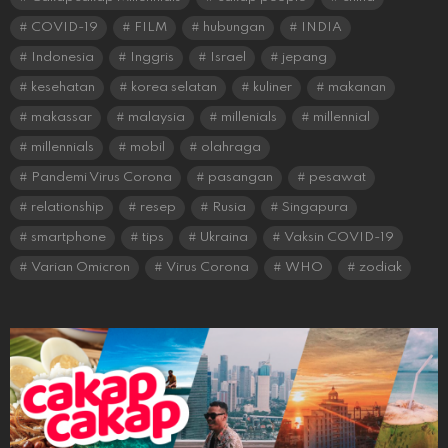
COVID-19
FILM
hubungan
INDIA
Indonesia
Inggris
Israel
jepang
kesehatan
korea selatan
kuliner
makanan
makassar
malaysia
millenials
millennial
millennials
mobil
olahraga
Pandemi Virus Corona
pasangan
pesawat
relationship
resep
Rusia
Singapura
smartphone
tips
Ukraina
Vaksin COVID-19
Varian Omicron
Virus Corona
WHO
zodiak