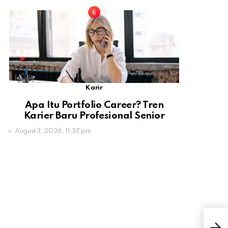
Karir
Apa Itu Portfolio Career? Tren
Karier Baru Profesional Senior
August 3, 2026, 11:37 pm
Glet
Ban