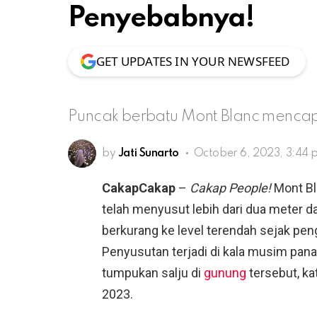
Penyebabnya!
GET UPDATES IN YOUR NEWSFEED
Puncak berbatu Mont Blanc mencap
by
Jati Sunarto
October 6, 2023, 3:44 
CakapCakap
–
Cakap People!
Mont Bla
telah menyusut lebih dari dua meter da
berkurang ke level terendah sejak peng
Penyusutan terjadi di kala musim pan
tumpukan salju di
gunung
tersebut, ka
2023.