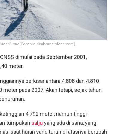
ont Blanc [Foto via climbmontblanc.com]
it GNSS dimulai pada September 2001,
,40 meter.
nggiannya berkisar antara 4.808 dan 4.810
 meter pada 2007. Akan tetapi, sejak tahun
penurunan.
etinggian 4.792 meter, namun tinggi
ran tumpukan
salju
yang ada di sana, yang
s, saat hujan yang turun di atasnya berubah