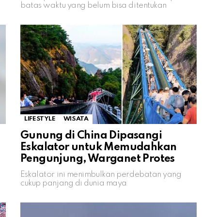
batas waktu yang belum bisa ditentukan
LIFESTYLE
WISATA
Gunung di China Dipasangi
Eskalator untuk Memudahkan
Pengunjung, Warganet Protes
Eskalator ini menimbulkan perdebatan yang
cukup panjang di dunia maya