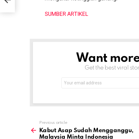
ndak
SUMBER ARTIKEL
Want more s
NEWSLETTER
Get the best viral sto
Email
address:
Previous article
See
more
Kabut Asap Sudah Mengganggu,
Malaysia Minta Indonesia