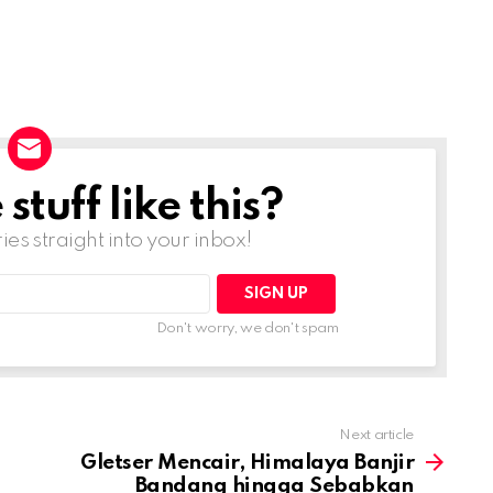
tuff like this?
ries straight into your inbox!
Don't worry, we don't spam
Next article
Gletser Mencair, Himalaya Banjir
Bandang hingga Sebabkan