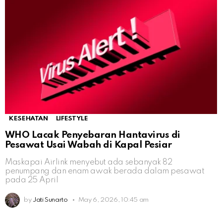
KESEHATAN
LIFESTYLE
WHO Lacak Penyebaran Hantavirus di
Pesawat Usai Wabah di Kapal Pesiar
Maskapai Airlink menyebut ada sebanyak 82
penumpang dan enam awak berada dalam pesawat
pada 25 April
by
Jati Sunarto
May 6, 2026, 10:45 am