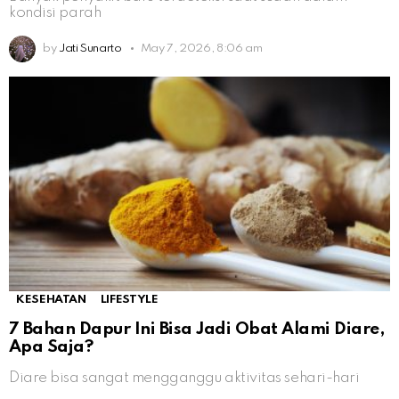
kondisi parah
by
Jati Sunarto
May 7, 2026, 8:06 am
KESEHATAN
LIFESTYLE
7 Bahan Dapur Ini Bisa Jadi Obat Alami Diare,
Apa Saja?
Diare bisa sangat mengganggu aktivitas sehari-hari