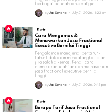
berbagai perusahaan sekaligus.
by
Jati Sunarto
July 21, 2026, 11:23 am
Karir
Cara Mengemas &
Menawarkan Jasa Fractional
Executive Bernilai Tinggi
Pengalaman manajerial bertahun-
tahun tidak akan mendatangkan cuan
jika salah dikemas. Kenali cara
memetakan keahlian dan memasarkan
jasa fractional executive bernilai
tinggi.
by
Jati Sunarto
July 21, 2026, 9:43 pm
Karir
Berapa Tarif Jasa Fractional