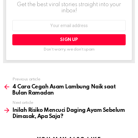
Get the best viral stories straight into your
inbox!
Email
address:
Don't worry, we don't spam
Previous article
See
more
4 Cara Cegah Asam Lambung Naik saat
Bulan Ramadan
Next article
Inilah Risiko Mencuci Daging Ayam Sebelum
Dimasak, Apa Saja?