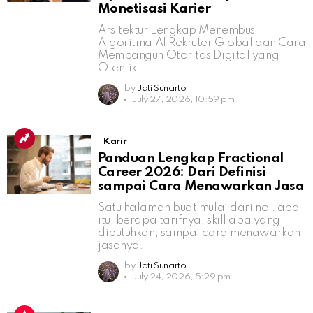
Monetisasi Karier
Arsitektur Lengkap Menembus
Algoritma AI Rekruter Global dan Cara
Membangun Otoritas Digital yang
Otentik
by
Jati Sunarto
July 27, 2026, 10:59 pm
Karir
Panduan Lengkap Fractional
Career 2026: Dari Definisi
sampai Cara Menawarkan Jasa
Satu halaman buat mulai dari nol: apa
itu, berapa tarifnya, skill apa yang
dibutuhkan, sampai cara menawarkan
jasanya.
by
Jati Sunarto
July 24, 2026, 5:29 pm