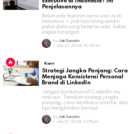
Executive di Indonesia? Ini
Penjelasannya
Belum ada laporan resmi soal ini di
Indonesia — jadi kita hitung sendiri
pakai data yang beneran ada, bukan
angka karangan.
by
Jati Sunarto
July 22, 2026, 10:53 am
Karir
Strategi Jangka Panjang: Cara
Menjaga Konsistensi Personal
Brand di LinkedIn
Jangan biarkan profil LinkedIn-mu
mati suri. Temukan strategi jangka
panjang, cara membaca analitik, dan
tips menghindari burnout.
by
Jati Sunarto
July 27, 2026, 5:08 pm