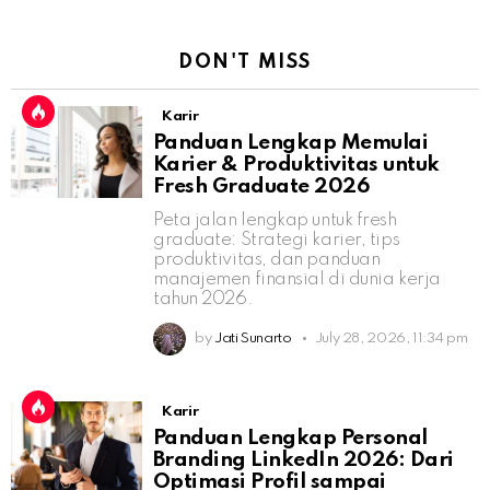
DON'T MISS
Karir
Panduan Lengkap Memulai
Karier & Produktivitas untuk
Fresh Graduate 2026
Peta jalan lengkap untuk fresh
graduate: Strategi karier, tips
produktivitas, dan panduan
manajemen finansial di dunia kerja
tahun 2026.
by
Jati Sunarto
July 28, 2026, 11:34 pm
Karir
Panduan Lengkap Personal
Branding LinkedIn 2026: Dari
Optimasi Profil sampai