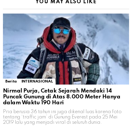
YOU MAY ALSO LIKE
Berita
INTERNASIONAL
Nirmal Purja, Cetak Sejarah Mendaki 14
Puncak Gunung di Atas 8.000 Meter Hanya
dalam Waktu 190 Hari
Pria berusia 36 tahun ini juga dikenal luas karena foto
tentang ‘traffic jam’ di Gunung Everest pada 25 Mei
2019 lalu yang menjadi viral di seluruh dunia.