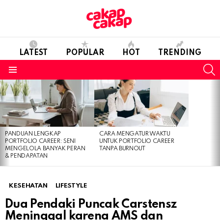
LATEST
POPULAR
HOT
TRENDING
S
Menu
LATEST
STORIES
PANDUAN LENGKAP
CARA MENGATUR WAKTU
PORTFOLIO CAREER: SENI
UNTUK PORTFOLIO CAREER
MENGELOLA BANYAK PERAN
TANPA BURNOUT
& PENDAPATAN
KESEHATAN
LIFESTYLE
Dua Pendaki Puncak Carstensz
Meninggal karena AMS dan