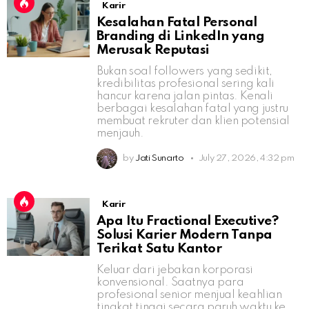
Karir
Kesalahan Fatal Personal
Branding di LinkedIn yang
Merusak Reputasi
Bukan soal followers yang sedikit,
kredibilitas profesional sering kali
hancur karena jalan pintas. Kenali
berbagai kesalahan fatal yang justru
membuat rekruter dan klien potensial
menjauh.
by
Jati Sunarto
July 27, 2026, 4:32 pm
Karir
Apa Itu Fractional Executive?
Solusi Karier Modern Tanpa
Terikat Satu Kantor
Keluar dari jebakan korporasi
konvensional. Saatnya para
profesional senior menjual keahlian
tingkat tinggi secara paruh waktu ke