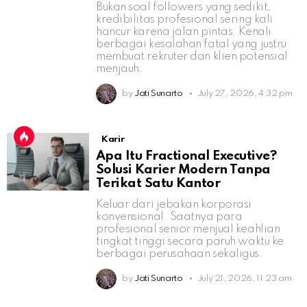
Bukan soal followers yang sedikit,
kredibilitas profesional sering kali
hancur karena jalan pintas. Kenali
berbagai kesalahan fatal yang justru
membuat rekruter dan klien potensial
menjauh.
by
Jati Sunarto
July 27, 2026, 4:32 pm
Karir
Apa Itu Fractional Executive?
Solusi Karier Modern Tanpa
Terikat Satu Kantor
Keluar dari jebakan korporasi
konvensional. Saatnya para
profesional senior menjual keahlian
tingkat tinggi secara paruh waktu ke
berbagai perusahaan sekaligus.
by
Jati Sunarto
July 21, 2026, 11:23 am