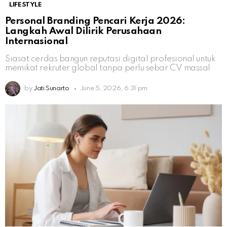
LIFESTYLE
Personal Branding Pencari Kerja 2026:
Langkah Awal Dilirik Perusahaan
Internasional
Siasat cerdas bangun reputasi digital profesional untuk
memikat rekruter global tanpa perlu sebar CV massal
by
Jati Sunarto
June 5, 2026, 6:31 pm