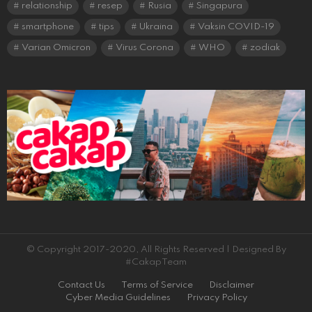
relationship
resep
Rusia
Singapura
smartphone
tips
Ukraina
Vaksin COVID-19
Varian Omicron
Virus Corona
WHO
zodiak
© Copyright 2017-2020, All Rights Reserved | Designed By
#CakapTeam
Contact Us
Terms of Service
Disclaimer
Cyber Media Guidelines
Privacy Policy