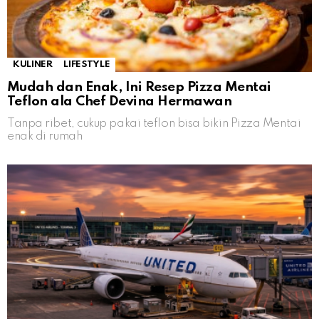
KULINER
LIFESTYLE
Mudah dan Enak, Ini Resep Pizza Mentai
Teflon ala Chef Devina Hermawan
Tanpa ribet, cukup pakai teflon bisa bikin Pizza Mentai
enak di rumah