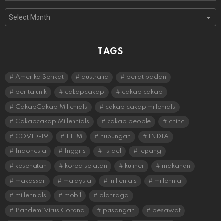
Archives
TAGS
Amerika Serikat
australia
berat badan
berita unik
cakapcakap
cakap cakap
CakapCakap Millenials
cakap cakap millenials
Cakapcakap Millennials
cakap people
china
COVID-19
FILM
hubungan
INDIA
Indonesia
Inggris
Israel
jepang
kesehatan
korea selatan
kuliner
makanan
makassar
malaysia
millenials
millennial
millennials
mobil
olahraga
Pandemi Virus Corona
pasangan
pesawat