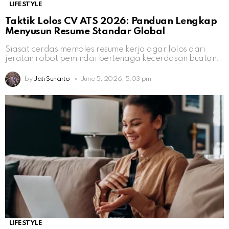
LIFESTYLE
Taktik Lolos CV ATS 2026: Panduan Lengkap
Menyusun Resume Standar Global
Siasat cerdas memoles resume kerja agar lolos dari
jeratan robot pemindai bertenaga kecerdasan buatan.
by
Jati Sunarto
June 5, 2026, 5:03 pm
LIFESTYLE