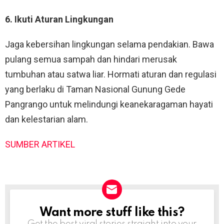
6. Ikuti Aturan Lingkungan
Jaga kebersihan lingkungan selama pendakian. Bawa
pulang semua sampah dan hindari merusak
tumbuhan atau satwa liar. Hormati aturan dan regulasi
yang berlaku di Taman Nasional Gunung Gede
Pangrango untuk melindungi keanekaragaman hayati
dan kelestarian alam.
SUMBER ARTIKEL
Want more stuff like this?
NEWSLETTER
Get the best viral stories straight into your