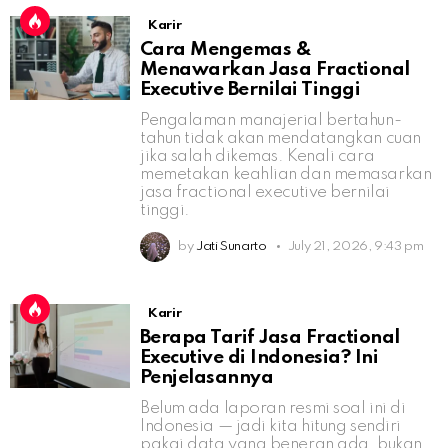
Karir
Cara Mengemas &
Menawarkan Jasa Fractional
Executive Bernilai Tinggi
Pengalaman manajerial bertahun-
tahun tidak akan mendatangkan cuan
jika salah dikemas. Kenali cara
memetakan keahlian dan memasarkan
jasa fractional executive bernilai
tinggi.
by
Jati Sunarto
July 21, 2026, 9:43 pm
Karir
Berapa Tarif Jasa Fractional
Executive di Indonesia? Ini
Penjelasannya
Belum ada laporan resmi soal ini di
Indonesia — jadi kita hitung sendiri
pakai data yang beneran ada, bukan