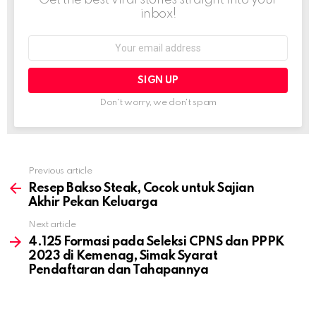
inbox!
Email
address:
Don't worry, we don't spam
Previous article
See
more
Resep Bakso Steak, Cocok untuk Sajian
Akhir Pekan Keluarga
Next article
4.125 Formasi pada Seleksi CPNS dan PPPK
2023 di Kemenag, Simak Syarat
Pendaftaran dan Tahapannya