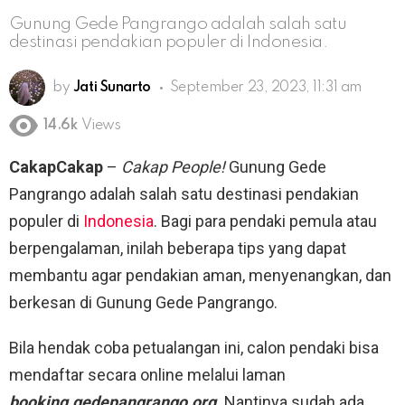
Gunung Gede Pangrango adalah salah satu
destinasi pendakian populer di Indonesia.
by
Jati Sunarto
September 23, 2023, 11:31 am
14.6k
Views
CakapCakap
–
Cakap People!
Gunung Gede
Pangrango adalah salah satu destinasi pendakian
populer di
Indonesia
. Bagi para pendaki pemula atau
berpengalaman, inilah beberapa tips yang dapat
membantu agar pendakian aman, menyenangkan, dan
berkesan di Gunung Gede Pangrango.
Bila hendak coba petualangan ini, calon pendaki bisa
mendaftar secara online melalui laman
booking.gedepangrango.org
.
Nantinya sudah ada