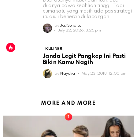
Dua-duanya masuk dari luar, dua-
duanya bawa keahlian tinggi. Tapi
cuma satu yang masih ada pas strategi
itu diuji beneran di lapangan.
by
Jati Sunarto
July 22, 2026, 3:25 pm
KULINER
Janda Legit Pangkep Ini Pasti
Bikin Kamu Nagih
by
Nayaka
May 23, 2018, 12:00 pm
MORE AND MORE