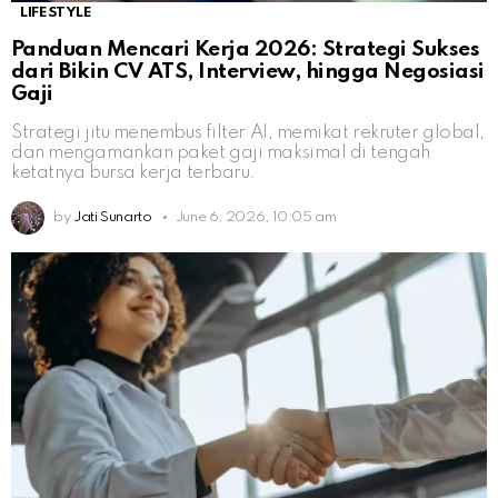
LIFESTYLE
Panduan Mencari Kerja 2026: Strategi Sukses
dari Bikin CV ATS, Interview, hingga Negosiasi
Gaji
Strategi jitu menembus filter AI, memikat rekruter global,
dan mengamankan paket gaji maksimal di tengah
ketatnya bursa kerja terbaru.
by
Jati Sunarto
June 6, 2026, 10:05 am