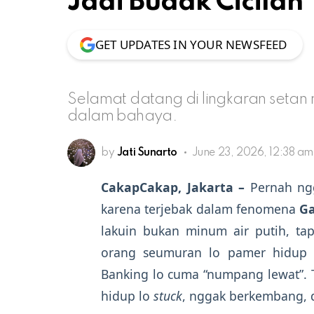
Jadi Budak Cicilan
GET UPDATES IN YOUR NEWSFEED
Selamat datang di lingkaran setan m
dalam bahaya.
by
Jati Sunarto
June 23, 2026, 12:38 am
CakapCakap, Jakarta –
Pernah ng
karena terjebak dalam fenomena
Ga
lakuin bukan minum air putih, tapi
orang seumuran lo pamer hidup m
Banking lo cuma “numpang lewat”. T
hidup lo
stuck
, nggak berkembang, 