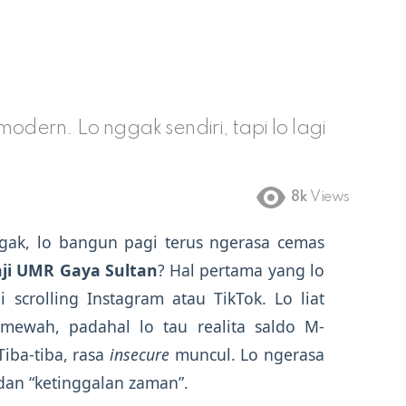
odern. Lo nggak sendiri, tapi lo lagi
8k
Views
gak, lo bangun pagi terus ngerasa cemas
ji UMR Gaya Sultan
? Hal pertama yang lo
 scrolling Instagram atau TikTok. Lo liat
ewah, padahal lo tau realita saldo M-
iba-tiba, rasa
insecure
muncul. Lo ngerasa
dan “ketinggalan zaman”.