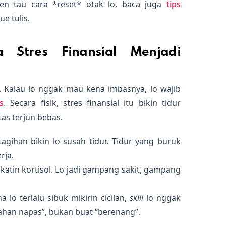
gen tau cara *reset* otak lo, baca juga
tips
e tulis.
a Stres Finansial Menjadi
. Kalau lo nggak mau kena imbasnya, lo wajib
s
. Secara fisik, stres finansial itu bikin tidur
as terjun bebas.
tagihan bikin lo susah tidur. Tidur yang buruk
rja.
katin kortisol. Lo jadi gampang sakit, gampang
 lo terlalu sibuk mikirin cicilan,
skill
lo nggak
ahan napas”, bukan buat “berenang”.