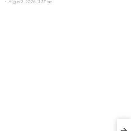
August 3, 2026, 11:37 pm
3 P
unt