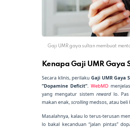
Gaji UMR gaya sultan membuat mental 
Kenapa Gaji UMR Gaya Su
Secara klinis, perilaku
Gaji UMR Gaya S
“Dopamine Deficit”
.
WebMD
menjelas
yang mengatur sistem
reward
lo. Pas
makan enak,
scrolling
medsos, atau beli
Masalahnya, kalau lo terus-terusan m
lo bakal kecanduan “jalan pintas” dop