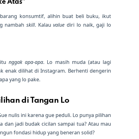
 ke Atas”
barang konsumtif, alihin buat beli buku, ikut
ang nambah
skill
. Kalau
value
diri lo naik, gaji lo
 itu
nggak apa-apa
. Lo masih muda (atau lagi
 enak dilihat di Instagram. Berhenti dengerin
apa yang lo pake.
lihan di Tangan Lo
Gue nulis ini karena gue peduli. Lo punya pilihan
ma dan jadi budak cicilan sampai tua? Atau mau
angun fondasi hidup yang beneran solid?