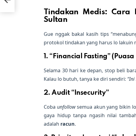
Tindakan Medis: Cara 
Sultan
Gue nggak bakal kasih tips “menabung
protokol tindakan yang harus lo lakuin m
1. “Financial Fasting” (Puasa 
Selama 30 hari ke depan, stop beli b
Kalau lo butuh, tanya ke diri sendiri:
“Ini
2. Audit “Insecurity”
Coba
unfollow
semua akun yang bikin lo
gaya hidup tanpa ngasih nilai tamba
adalah
racun
.