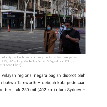
melalui pusat kota selama penguncian untuk mengekang
9) di Sydney, Australia, Senin, 9 Agustus 2021. [Foto:
/Loren Elliott]
wilayah regional negara bagian disorot oleh
 bahwa Tamworth – sebuah kota pedesaan
ng berjarak 250 mil (402 km) utara Sydney –