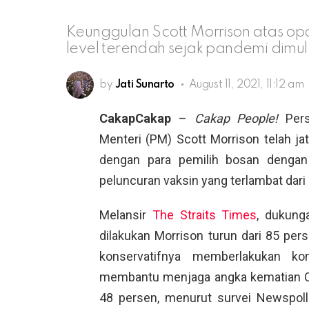
Keunggulan Scott Morrison atas opo
level terendah sejak pandemi dimul
by
Jati Sunarto
August 11, 2021, 11:12 am
CakapCakap
–
Cakap People!
Pers
Menteri (PM) Scott Morrison telah ja
dengan para pemilih bosan denga
peluncuran vaksin yang terlambat dari
Melansir
The Straits Times
, dukung
dilakukan Morrison turun dari 85 pers
konservatifnya memberlakukan ko
membantu menjaga angka kematian CO
48 persen, menurut survei Newspoll 