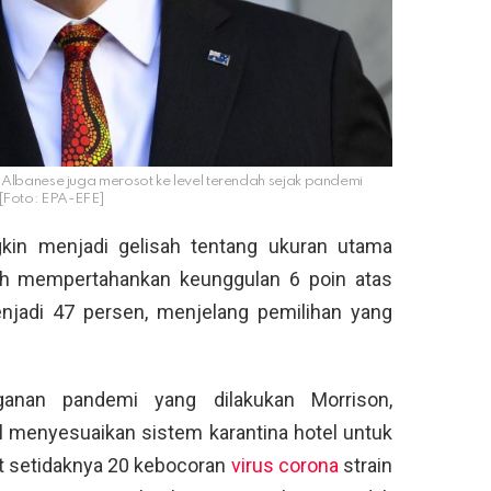
 Albanese juga merosot ke level terendah sejak pandemi
 [Foto: EPA-EFE]
in menjadi gelisah tentang ukuran utama
uruh mempertahankan keunggulan 6 poin atas
enjadi 47 persen, menjelang pemilihan yang
anan pandemi yang dilakukan Morrison,
 menyesuaikan sistem karantina hotel untuk
at setidaknya 20 kebocoran
virus corona
strain