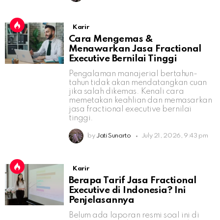
Karir
Cara Mengemas &
Menawarkan Jasa Fractional
Executive Bernilai Tinggi
Pengalaman manajerial bertahun-
tahun tidak akan mendatangkan cuan
jika salah dikemas. Kenali cara
memetakan keahlian dan memasarkan
jasa fractional executive bernilai
tinggi.
by
Jati Sunarto
July 21, 2026, 9:43 pm
Karir
Berapa Tarif Jasa Fractional
Executive di Indonesia? Ini
Penjelasannya
Belum ada laporan resmi soal ini di