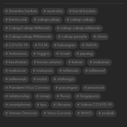
Amerika Serikat
australia
berat badan
berita unik
cakapcakap
cakap cakap
CakapCakap Millenials
cakap cakap millenials
Cakapcakap Millennials
cakap people
china
COVID-19
FILM
hubungan
INDIA
Indonesia
Inggris
Israel
jepang
kesehatan
korea selatan
kuliner
makanan
makassar
malaysia
millenials
millennial
millennials
mobil
olahraga
Pandemi Virus Corona
pasangan
pesawat
relationship
resep
Rusia
Singapura
smartphone
tips
Ukraina
Vaksin COVID-19
Varian Omicron
Virus Corona
WHO
zodiak