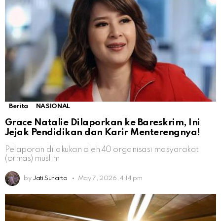
Berita
NASIONAL
Grace Natalie Dilaporkan ke Bareskrim, Ini
Jejak Pendidikan dan Karir Menterengnya!
Pelaporan dilakukan oleh 40 organisasi masyarakat
(ormas) muslim
by
Jati Sunarto
May 7, 2026, 4:14 pm