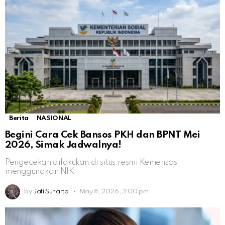
Berita
NASIONAL
Begini Cara Cek Bansos PKH dan BPNT Mei
2026, Simak Jadwalnya!
Pengecekan dilakukan di situs resmi Kemensos
menggunakan NIK
by
Jati Sunarto
May 8, 2026, 3:00 pm