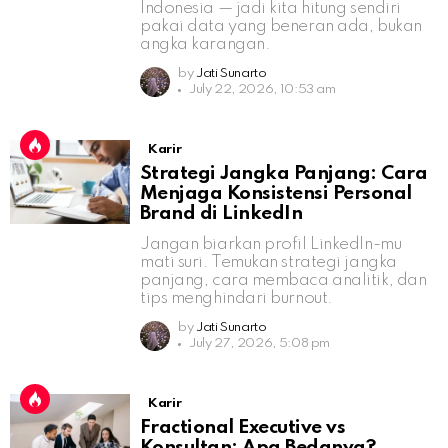
Indonesia — jadi kita hitung sendiri
pakai data yang beneran ada, bukan
angka karangan.
by
Jati Sunarto
July 22, 2026, 10:53 am
Karir
Strategi Jangka Panjang: Cara
Menjaga Konsistensi Personal
Brand di LinkedIn
Jangan biarkan profil LinkedIn-mu
mati suri. Temukan strategi jangka
panjang, cara membaca analitik, dan
tips menghindari burnout.
by
Jati Sunarto
July 27, 2026, 5:08 pm
Karir
Fractional Executive vs
Konsultan: Apa Bedanya?