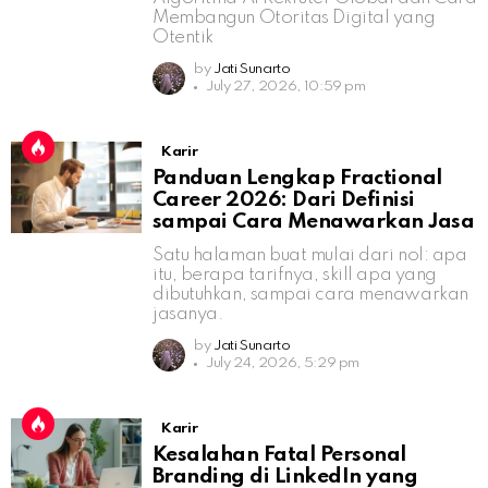
Membangun Otoritas Digital yang
Otentik
by
Jati Sunarto
July 27, 2026, 10:59 pm
Karir
Panduan Lengkap Fractional
Career 2026: Dari Definisi
sampai Cara Menawarkan Jasa
Satu halaman buat mulai dari nol: apa
itu, berapa tarifnya, skill apa yang
dibutuhkan, sampai cara menawarkan
jasanya.
by
Jati Sunarto
July 24, 2026, 5:29 pm
Karir
Kesalahan Fatal Personal
Branding di LinkedIn yang