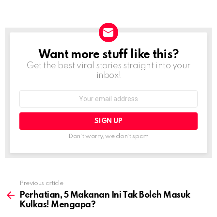
Want more stuff like this?
NEWSLETTER
Get the best viral stories straight into your
inbox!
Email
address:
Don't worry, we don't spam
Previous article
See
more
Perhatian, 5 Makanan Ini Tak Boleh Masuk
Kulkas! Mengapa?