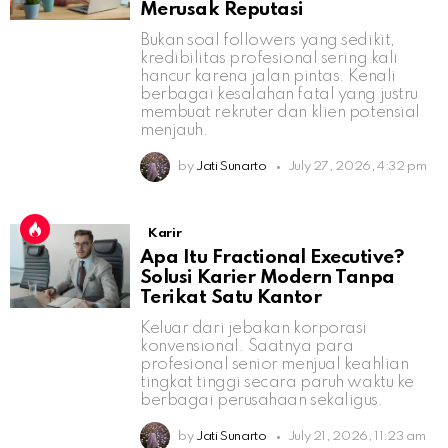
Merusak Reputasi
Bukan soal followers yang sedikit,
kredibilitas profesional sering kali
hancur karena jalan pintas. Kenali
berbagai kesalahan fatal yang justru
membuat rekruter dan klien potensial
menjauh.
by
Jati Sunarto
July 27, 2026, 4:32 pm
Karir
Apa Itu Fractional Executive?
Solusi Karier Modern Tanpa
Terikat Satu Kantor
Keluar dari jebakan korporasi
konvensional. Saatnya para
profesional senior menjual keahlian
tingkat tinggi secara paruh waktu ke
berbagai perusahaan sekaligus.
by
Jati Sunarto
July 21, 2026, 11:23 am