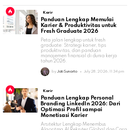
Karir
Panduan Lengkap Memulai
Karier & Produktivitas untuk
Fresh Graduate 2026
Peta jalan lengkap untuk fresh
graduate: Strategi karier, tips
produktivitas, dan panduan
manajemen finansial di dunia kerja
tahun 2026.
by
Jati Sunarto
July 28, 2026, 11:34 pm
Karir
Panduan Lengkap Personal
Branding LinkedIn 2026: Dari
Optimasi Profil sampai
Monetisasi Karier
Arsitektur Lengkap Menembus
Algoritma AI Rekruter Global dan Cara