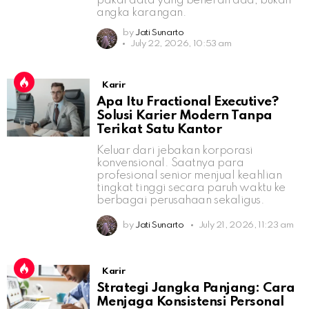
pakai data yang beneran ada, bukan
angka karangan.
by
Jati Sunarto
July 22, 2026, 10:53 am
Karir
Apa Itu Fractional Executive?
Solusi Karier Modern Tanpa
Terikat Satu Kantor
Keluar dari jebakan korporasi
konvensional. Saatnya para
profesional senior menjual keahlian
tingkat tinggi secara paruh waktu ke
berbagai perusahaan sekaligus.
by
Jati Sunarto
July 21, 2026, 11:23 am
Karir
Strategi Jangka Panjang: Cara
Menjaga Konsistensi Personal