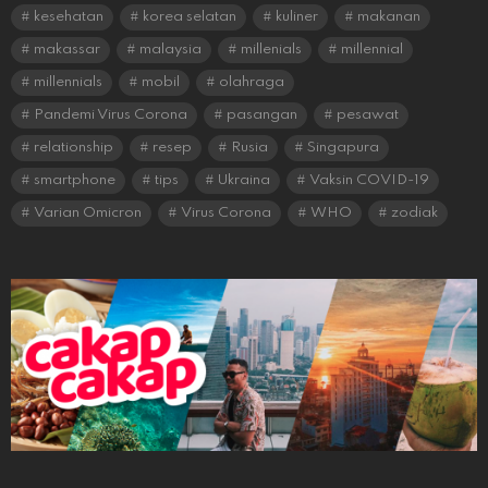
kesehatan
korea selatan
kuliner
makanan
makassar
malaysia
millenials
millennial
millennials
mobil
olahraga
Pandemi Virus Corona
pasangan
pesawat
relationship
resep
Rusia
Singapura
smartphone
tips
Ukraina
Vaksin COVID-19
Varian Omicron
Virus Corona
WHO
zodiak