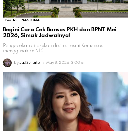
Berita
NASIONAL
Begini Cara Cek Bansos PKH dan BPNT Mei
2026, Simak Jadwalnya!
Pengecekan dilakukan di situs resmi Kemensos
menggunakan NIK
by
Jati Sunarto
May 8, 2026, 3:00 pm