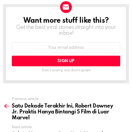
Want more stuff like this?
NEWSLETTER
Get the best viral stories straight into your
inbox!
Email
address:
Don't worry, we don't spam
Previous article
See
more
Satu Dekade Terakhir Ini, Robert Downey
Jr. Praktis Hanya Bintangi 5 Film di Luar
Marvel
Next article