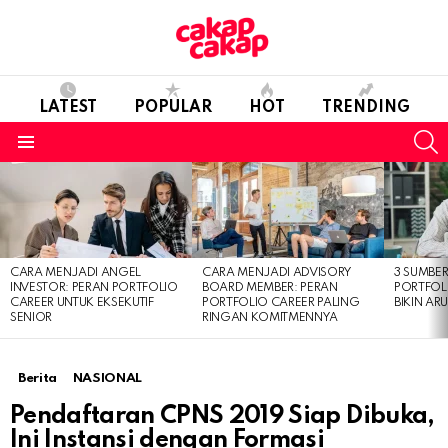
LATEST
POPULAR
HOT
TRENDING
S
Menu
LATEST
STORIES
CARA MENJADI ANGEL
CARA MENJADI ADVISORY
3 SUMBE
INVESTOR: PERAN PORTFOLIO
BOARD MEMBER: PERAN
PORTFOL
CAREER UNTUK EKSEKUTIF
PORTFOLIO CAREER PALING
BIKIN ARU
SENIOR
RINGAN KOMITMENNYA
Berita
NASIONAL
Pendaftaran CPNS 2019 Siap Dibuka,
Ini Instansi dengan Formasi