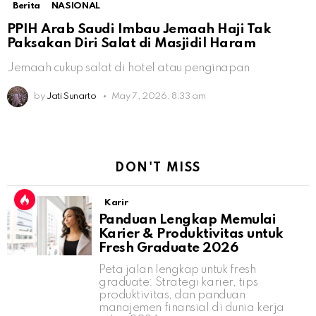
Berita
NASIONAL
PPIH Arab Saudi Imbau Jemaah Haji Tak
Paksakan Diri Salat di Masjidil Haram
Jemaah cukup salat di hotel atau penginapan
by
Jati Sunarto
May 7, 2026, 8:33 am
DON'T MISS
Karir
Panduan Lengkap Memulai
Karier & Produktivitas untuk
Fresh Graduate 2026
Peta jalan lengkap untuk fresh
graduate: Strategi karier, tips
produktivitas, dan panduan
manajemen finansial di dunia kerja