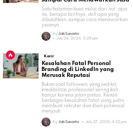
Satu halaman buat mulai dari nol: apa
itu, berapa tarifnya, skill apa yang
dibutuhkan, sampai cara menawarkan
jasanya.
by
Jati Sunarto
July 24, 2026, 5:29 pm
Karir
Kesalahan Fatal Personal
Branding di LinkedIn yang
Merusak Reputasi
Bukan soal followers yang sedikit,
kredibilitas profesional sering kali
hancur karena jalan pintas. Kenali
berbagai kesalahan fatal yang justru
membuat rekruter dan klien potensial
menjauh.
by
Jati Sunarto
July 27, 2026, 4:32 pm