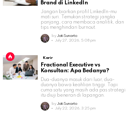
Brand di LinkedIn
Jangan biarkan profil LinkedIn-mu
mati suri. Temukan strategi jangka
panjang, cara membaca analitik, dan
tips menghindari burnout.
by
Jati Sunarto
July 27, 2026, 5:08 pm
Karir
Fractional Executive vs
Konsultan: Apa Bedanya?
Dua-duanya masuk dari luar, dua-
duanya bawa keahlian tinggi. Tapi
cuma satu yang masih ada pas strategi
itu diuji beneran di lapangan.
by
Jati Sunarto
July 22, 2026, 3:25 pm