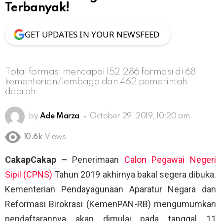
Terbanyak!
GET UPDATES IN YOUR NEWSFEED
Total formasi mencapai 152.286 formasi di 68
kementerian/lembaga dan 462 pemerintah
daerah
by
Ade Marza
October 29, 2019, 10:20 am
10.6k
Views
CakapCakap –
Penerimaan
Calon Pegawai Negeri
Sipil (CPNS)
Tahun 2019 akhirnya bakal segera dibuka.
Kementerian Pendayagunaan Aparatur Negara dan
Reformasi Birokrasi (KemenPAN-RB) mengumumkan
pendaftarannya akan dimulai pada tanggal 11