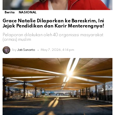
Berita
NASIONAL
Grace Natalie Dilaporkan ke Bareskrim, Ini
Jejak Pendidikan dan Karir Menterengnya!
Pelaporan dilakukan oleh 40 organisasi masyarakat
(ormas) muslim
by
Jati Sunarto
May 7, 2026, 4:14 pm