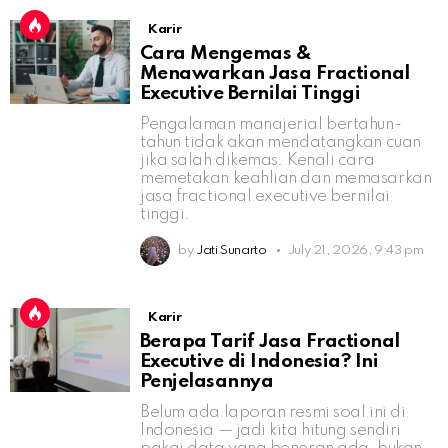
Karir
Cara Mengemas &
Menawarkan Jasa Fractional
Executive Bernilai Tinggi
Pengalaman manajerial bertahun-
tahun tidak akan mendatangkan cuan
jika salah dikemas. Kenali cara
memetakan keahlian dan memasarkan
jasa fractional executive bernilai
tinggi.
by
Jati Sunarto
July 21, 2026, 9:43 pm
Karir
Berapa Tarif Jasa Fractional
Executive di Indonesia? Ini
Penjelasannya
Belum ada laporan resmi soal ini di
Indonesia — jadi kita hitung sendiri