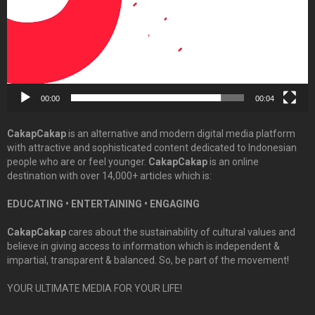
00:00
00:04
CakapCakap
is an alternative and modern digital media platform
with attractive and sophisticated content dedicated to Indonesian
people who are or feel younger.
CakapCakap
is an online
destination with over 14,000+ articles which is:
EDUCATING • ENTERTAINING • ENGAGING
CakapCakap
cares about the sustainability of cultural values and
believe in giving access to information which is independent &
impartial, transparent & balanced. So, be part of the movement!
YOUR ULTIMATE MEDIA FOR YOUR LIFE!