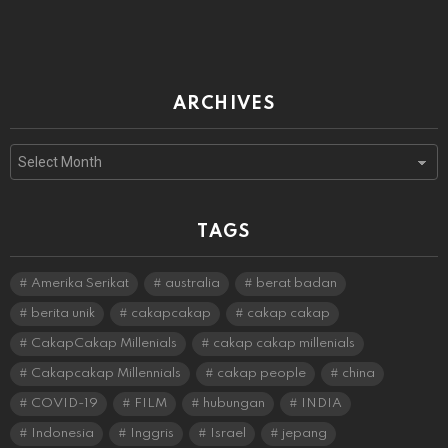
ARCHIVES
Archives
TAGS
Amerika Serikat
australia
berat badan
berita unik
cakapcakap
cakap cakap
CakapCakap Millenials
cakap cakap millenials
Cakapcakap Millennials
cakap people
china
COVID-19
FILM
hubungan
INDIA
Indonesia
Inggris
Israel
jepang