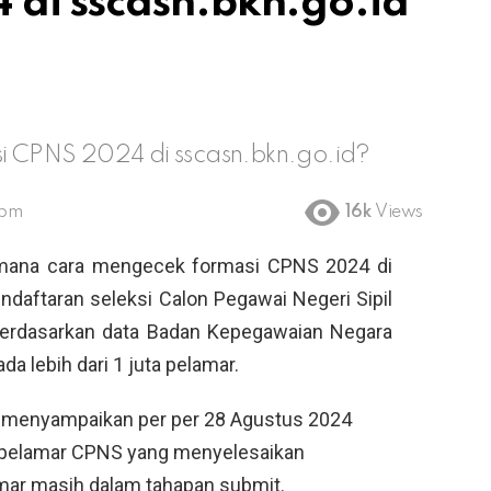
 di sscasn.bkn.go.id
 CPNS 2024 di sscasn.bkn.go.id?
 pm
16k
Views
ana cara mengecek formasi CPNS 2024 di
endaftaran seleksi Calon Pegawai Negeri Sipil
Berdasarkan data Badan Kepegawaian Negara
a lebih dari 1 juta pelamar.
 menyampaikan per per 28 Agustus 2024
5 pelamar CPNS yang menyelesaikan
mar masih dalam tahapan submit.