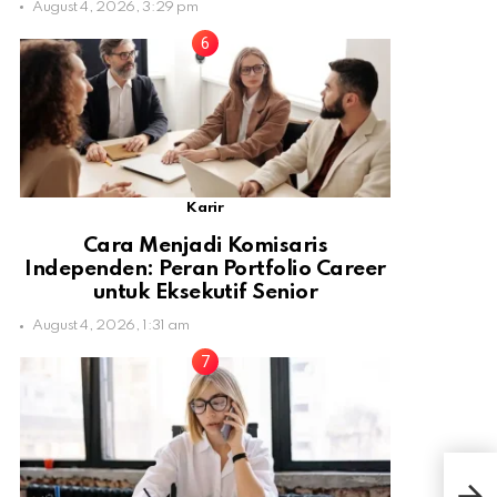
August 4, 2026, 3:29 pm
Karir
Cara Menjadi Komisaris
Independen: Peran Portfolio Career
untuk Eksekutif Senior
August 4, 2026, 1:31 am
8 G
Mon