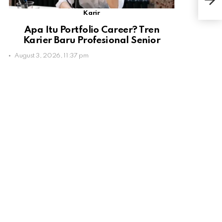
Mul
Karir
Apa Itu Portfolio Career? Tren
Karier Baru Profesional Senior
August 3, 2026, 11:37 pm