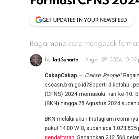
Formasi CPNS 2024
GET UPDATES IN YOUR NEWSFEED
Bagaimana cara mengecek formasi
by
Jati Sunarto
August 29, 2024, 10:09
CakapCakap
–
Cakap People!
Bagaim
sscasn.bkn.go.id?Seperti diketahui, p
(CPNS) 2024 memasuki hari ke-10. 
(BKN) hingga 28 Agustus 2024 sudah ad
BKN melalui akun Instagram resminya
pukul 14.00 WIB, sudah ada 1.023.82
pendaftaran
. Sedangkan 212.566 pela