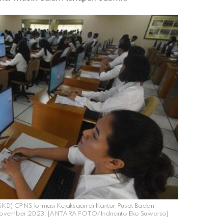
 (SKD) CPNS formasi Kejaksaan di Kantor Pusat Badan
November 2023. [ANTARA FOTO/Indrianto Eko Suwarso]