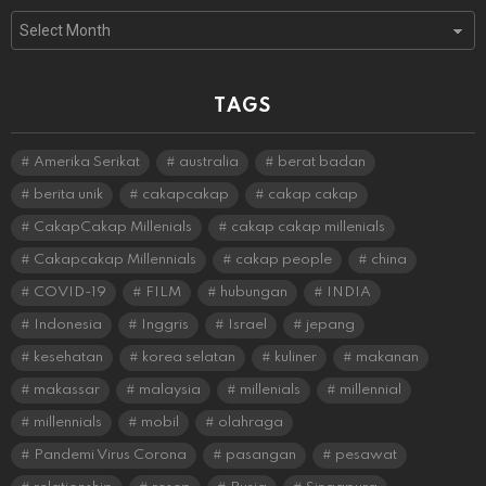
Archives
TAGS
Amerika Serikat
australia
berat badan
berita unik
cakapcakap
cakap cakap
CakapCakap Millenials
cakap cakap millenials
Cakapcakap Millennials
cakap people
china
COVID-19
FILM
hubungan
INDIA
Indonesia
Inggris
Israel
jepang
kesehatan
korea selatan
kuliner
makanan
makassar
malaysia
millenials
millennial
millennials
mobil
olahraga
Pandemi Virus Corona
pasangan
pesawat