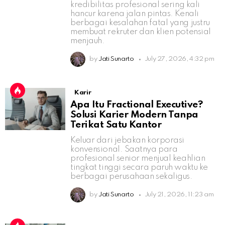
kredibilitas profesional sering kali
hancur karena jalan pintas. Kenali
berbagai kesalahan fatal yang justru
membuat rekruter dan klien potensial
menjauh.
by
Jati Sunarto
July 27, 2026, 4:32 pm
Karir
Apa Itu Fractional Executive?
Solusi Karier Modern Tanpa
Terikat Satu Kantor
Keluar dari jebakan korporasi
konvensional. Saatnya para
profesional senior menjual keahlian
tingkat tinggi secara paruh waktu ke
berbagai perusahaan sekaligus.
by
Jati Sunarto
July 21, 2026, 11:23 am