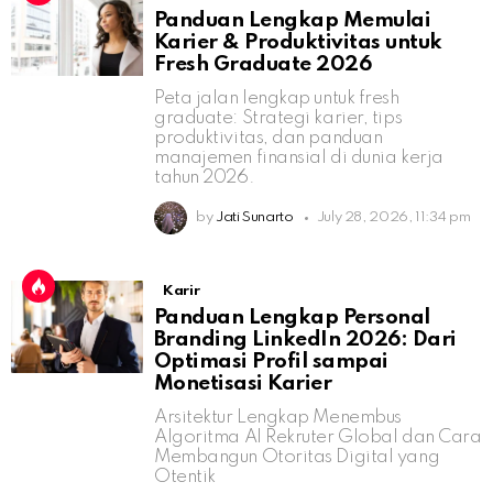
Panduan Lengkap Memulai
Karier & Produktivitas untuk
Fresh Graduate 2026
Peta jalan lengkap untuk fresh
graduate: Strategi karier, tips
produktivitas, dan panduan
manajemen finansial di dunia kerja
tahun 2026.
by
Jati Sunarto
July 28, 2026, 11:34 pm
Karir
Panduan Lengkap Personal
Branding LinkedIn 2026: Dari
Optimasi Profil sampai
Monetisasi Karier
Arsitektur Lengkap Menembus
Algoritma AI Rekruter Global dan Cara
Membangun Otoritas Digital yang
Otentik