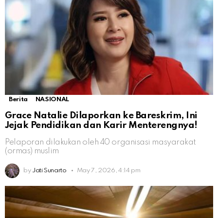
Berita
NASIONAL
Grace Natalie Dilaporkan ke Bareskrim, Ini
Jejak Pendidikan dan Karir Menterengnya!
Pelaporan dilakukan oleh 40 organisasi masyarakat
(ormas) muslim
by
Jati Sunarto
May 7, 2026, 4:14 pm