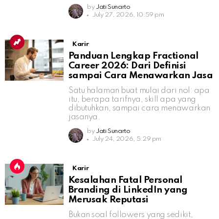
by
Jati Sunarto
July 27, 2026, 10:59 pm
Karir
Panduan Lengkap Fractional
Career 2026: Dari Definisi
sampai Cara Menawarkan Jasa
Satu halaman buat mulai dari nol: apa
itu, berapa tarifnya, skill apa yang
dibutuhkan, sampai cara menawarkan
jasanya.
by
Jati Sunarto
July 24, 2026, 5:29 pm
Karir
Kesalahan Fatal Personal
Branding di LinkedIn yang
Merusak Reputasi
Bukan soal followers yang sedikit,