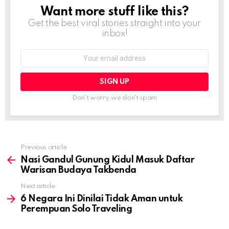
Want more stuff like this?
NEWSLETTER
Get the best viral stories straight into your
inbox!
Email
address:
Don't worry, we don't spam
Previous article
See
more
Nasi Gandul Gunung Kidul Masuk Daftar
Warisan Budaya Takbenda
Next article
6 Negara Ini Dinilai Tidak Aman untuk
Perempuan Solo Traveling