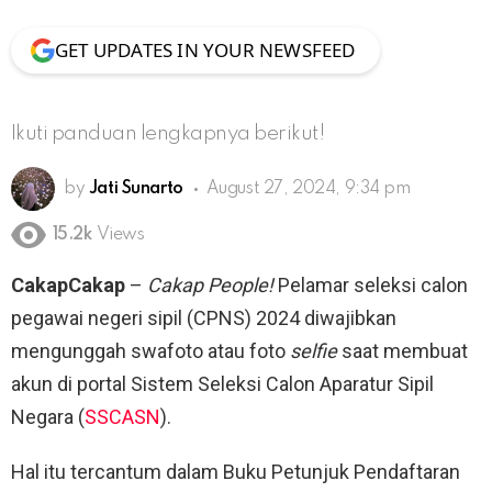
GET UPDATES IN YOUR NEWSFEED
Ikuti panduan lengkapnya berikut!
by
Jati Sunarto
August 27, 2024, 9:34 pm
15.2k
Views
CakapCakap
–
Cakap People!
Pelamar seleksi calon
pegawai negeri sipil (CPNS) 2024 diwajibkan
mengunggah swafoto atau foto
selfie
saat membuat
akun di portal Sistem Seleksi Calon Aparatur Sipil
Negara (
SSCASN
).
Hal itu tercantum dalam Buku Petunjuk Pendaftaran