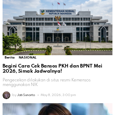
Berita
NASIONAL
Begini Cara Cek Bansos PKH dan BPNT Mei
2026, Simak Jadwalnya!
Pengecekan dilakukan di situs resmi Kemensos
menggunakan NIK
by
Jati Sunarto
May 8, 2026, 3:00 pm