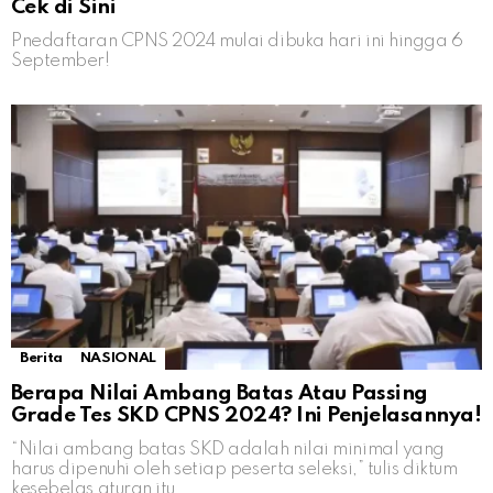
Cek di Sini
Pnedaftaran CPNS 2024 mulai dibuka hari ini hingga 6
September!
Berita
NASIONAL
Berapa Nilai Ambang Batas Atau Passing
Grade Tes SKD CPNS 2024? Ini Penjelasannya!
“Nilai ambang batas SKD adalah nilai minimal yang
harus dipenuhi oleh setiap peserta seleksi,” tulis diktum
kesebelas aturan itu