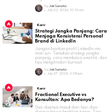
by
Jati Sunarto
July 22, 2026, 10:53 am
Karir
Strategi Jangka Panjang: Cara
Menjaga Konsistensi Personal
Brand di LinkedIn
Jangan biarkan profil LinkedIn-mu
mati suri. Temukan strategi jangka
panjang, cara membaca analitik, dan
tips menghindari burnout.
by
Jati Sunarto
July 27, 2026, 5:08 pm
Karir
Fractional Executive vs
Konsultan: Apa Bedanya?
Dua-duanya masuk dari luar, dua-
duanya bawa keahlian tinggi. Tapi