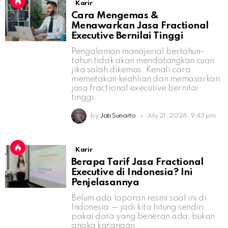
Karir
Cara Mengemas &
Menawarkan Jasa Fractional
Executive Bernilai Tinggi
Pengalaman manajerial bertahun-
tahun tidak akan mendatangkan cuan
jika salah dikemas. Kenali cara
memetakan keahlian dan memasarkan
jasa fractional executive bernilai
tinggi.
by
Jati Sunarto
July 21, 2026, 9:43 pm
Karir
Berapa Tarif Jasa Fractional
Executive di Indonesia? Ini
Penjelasannya
Belum ada laporan resmi soal ini di
Indonesia — jadi kita hitung sendiri
pakai data yang beneran ada, bukan
angka karangan.