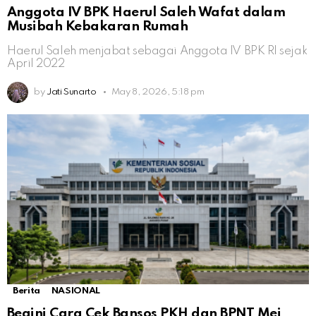
Anggota IV BPK Haerul Saleh Wafat dalam
Musibah Kebakaran Rumah
Haerul Saleh menjabat sebagai Anggota IV BPK RI sejak
April 2022
by
Jati Sunarto
May 8, 2026, 5:18 pm
Berita
NASIONAL
Begini Cara Cek Bansos PKH dan BPNT Mei