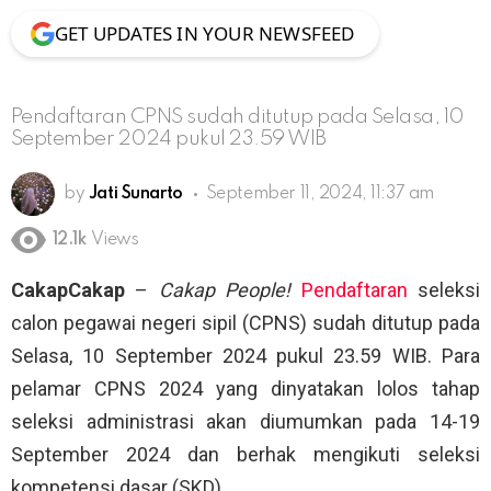
GET UPDATES IN YOUR NEWSFEED
Pendaftaran CPNS sudah ditutup pada Selasa, 10
September 2024 pukul 23.59 WIB
by
Jati Sunarto
September 11, 2024, 11:37 am
12.1k
Views
CakapCakap
–
Cakap People!
Pendaftaran
seleksi
calon pegawai negeri sipil (CPNS) sudah ditutup pada
Selasa, 10 September 2024 pukul 23.59 WIB. Para
pelamar CPNS 2024 yang dinyatakan lolos tahap
seleksi administrasi akan diumumkan pada 14-19
September 2024 dan berhak mengikuti seleksi
kompetensi dasar (SKD).