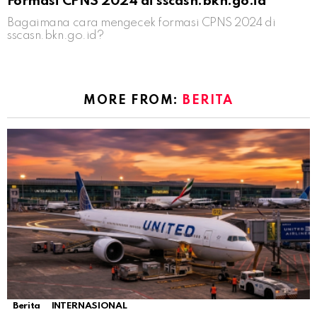
Formasi CPNS 2024 di sscasn.bkn.go.id
Bagaimana cara mengecek formasi CPNS 2024 di
sscasn.bkn.go.id?
MORE FROM:
BERITA
Berita
INTERNASIONAL