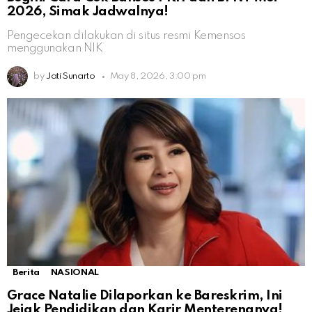
2026, Simak Jadwalnya!
Pengecekan dilakukan di situs resmi Kemensos
menggunakan NIK
by
Jati Sunarto
May 8, 2026, 3:00 pm
Berita
NASIONAL
Grace Natalie Dilaporkan ke Bareskrim, Ini
Jejak Pendidikan dan Karir Menterengnya!