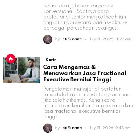
Keluar dari jebakan korporasi
konvensional. Saatnya para
profesional senior menjual keahlian
tingkat tinggi secara paruh waktu ke
berbagai perusahaan sekaligus.
by
Jati Sunarto
July 21, 2026, 11:23 am
Karir
Cara Mengemas &
Menawarkan Jasa Fractional
Executive Bernilai Tinggi
Pengalaman manajerial bertahun-
tahun tidak akan mendatangkan cuan
jika salah dikemas. Kenali cara
memetakan keahlian dan memasarkan
jasa fractional executive bernilai
tinggi.
by
Jati Sunarto
July 21, 2026, 9:43 pm