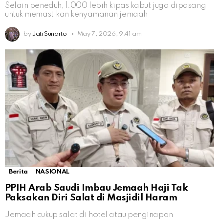
Selain peneduh, 1.000 lebih kipas kabut juga dipasang
untuk memastikan kenyamanan jemaah
by
Jati Sunarto
May 7, 2026, 9:41 am
Berita
NASIONAL
PPIH Arab Saudi Imbau Jemaah Haji Tak
Paksakan Diri Salat di Masjidil Haram
Jemaah cukup salat di hotel atau penginapan