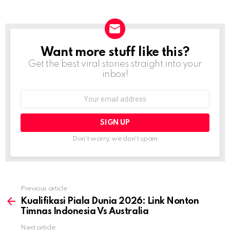
Want more stuff like this?
NEWSLETTER
Get the best viral stories straight into your
inbox!
Email
address:
Don't worry, we don't spam
Previous article
See
more
Kualifikasi Piala Dunia 2026: Link Nonton
Timnas Indonesia Vs Australia
Next article