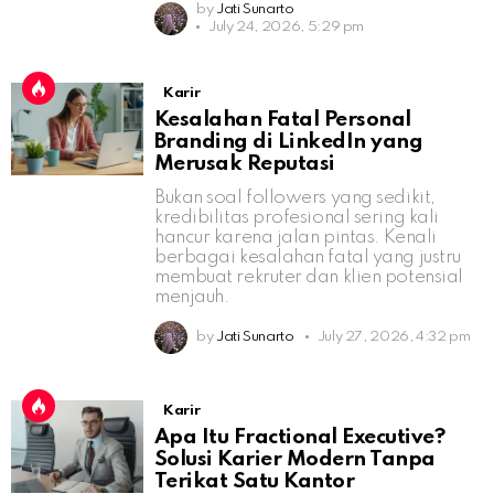
by
Jati Sunarto
July 24, 2026, 5:29 pm
Karir
Kesalahan Fatal Personal
Branding di LinkedIn yang
Merusak Reputasi
Bukan soal followers yang sedikit,
kredibilitas profesional sering kali
hancur karena jalan pintas. Kenali
berbagai kesalahan fatal yang justru
membuat rekruter dan klien potensial
menjauh.
by
Jati Sunarto
July 27, 2026, 4:32 pm
Karir
Apa Itu Fractional Executive?
Solusi Karier Modern Tanpa
Terikat Satu Kantor