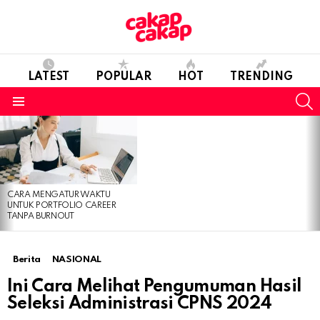
LATEST
POPULAR
HOT
TRENDING
S
Menu
LATEST
STORIES
CARA MENGATUR WAKTU
UNTUK PORTFOLIO CAREER
TANPA BURNOUT
Berita
NASIONAL
Ini Cara Melihat Pengumuman Hasil
Seleksi Administrasi CPNS 2024