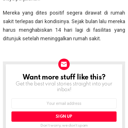
Mereka yang dites positif segera dirawat di rumah
sakit terlepas dari kondisinya. Sejak bulan lalu mereka
harus menghabiskan 14 hari lagi di fasilitas yang
ditunjuk setelah meninggalkan rumah sakit.
Want more stuff like this?
NEWSLETTER
Get the best viral stories straight into your
inbox!
Email
address:
Don't worry, we don't spam