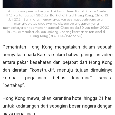
Sebuah view pemandangan dari Two International Finance Center
(IFC), kantor pusat HSBC dan Bank of China di Hong Kong, China, 13
Juli 2021. Bank harus mengungkapkan aset nasabah yang telah
ditangkap atau didakwa melakukan pelanggaran yang
membahayakan keamanan nasional. China pada 30 Juni tahun 2020
lalu mulai memberlakukan undang-undang keamanan nasional di
Hong Kong [REUTERS/Tyrone Siu]
Pemerintah Hong Kong mengatakan dalam sebuah
pernyataan pada Kamis malam bahwa panggilan video
antara pakar kesehatan dan pejabat dari Hong Kong
dan daratan “konstruktif, menuju tujuan dimulainya
kembali perjalanan bebas karantina” secara
“bertahap”.
Hong Kong mewajibkan karantina hotel hingga 21 hari
untuk kedatangan dari sebagian besar negara dengan
biaya perjalanan.