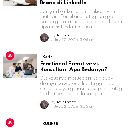
Brand di LinkedIn
Jangan biarkan profil LinkedIn-mu
mati suri. Temukan strategi jangka
panjang, cara membaca analitik, dan
tips menghindari burnout.
by
Jati Sunarto
July 27, 2026, 5:08 pm
Karir
Fractional Executive vs
Konsultan: Apa Bedanya?
Dua-duanya masuk dari luar, dua-
duanya bawa keahlian tinggi. Tapi
cuma satu yang masih ada pas strategi
itu diuji beneran di lapangan.
by
Jati Sunarto
July 22, 2026, 3:25 pm
KULINER