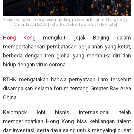
Pemandangan umum gedung-gedung pencakar langit, di Hong Kong,
China, 13 Juli 2021. [Foto: REUTERS/Tyrone Siu/File Photo]
Hong Kong
mengikuti jejak Beijing dalam
mempertahankan pembatasan perjalanan yang ketat,
berbeda dengan tren global yang membuka diri dan
hidup dengan virus corona.
RTHK mengatakan bahwa pernyataan Lam tersebut
disampaikan selama forum tentang Greater Bay Area
China.
Kelompok lobi bisnis internasional telah
memperingatkan Hong Kong bisa kehilangan talent
dan investasi, serta daya saing untuk menyaingi pusat