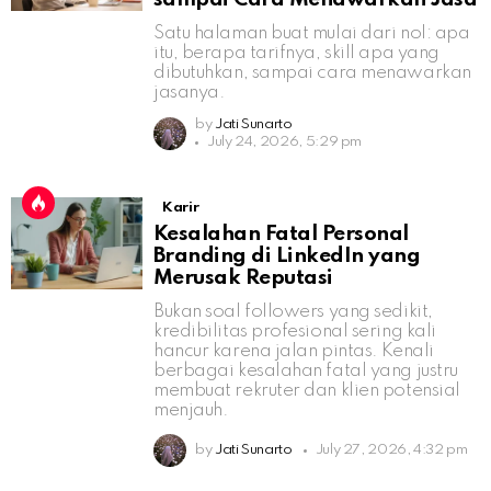
Satu halaman buat mulai dari nol: apa
itu, berapa tarifnya, skill apa yang
dibutuhkan, sampai cara menawarkan
jasanya.
by
Jati Sunarto
July 24, 2026, 5:29 pm
Karir
Kesalahan Fatal Personal
Branding di LinkedIn yang
Merusak Reputasi
Bukan soal followers yang sedikit,
kredibilitas profesional sering kali
hancur karena jalan pintas. Kenali
berbagai kesalahan fatal yang justru
membuat rekruter dan klien potensial
menjauh.
by
Jati Sunarto
July 27, 2026, 4:32 pm