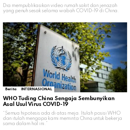
Dia mempublikasikan video rumah sakit dan jenazah
yang penuh sesak selama wabah COVID-19 di China.
Berita
INTERNASIONAL
WHO Tuding China Sengaja Sembunyikan
Asal Usul Virus COVID-19
“Semua hipotesis ada di atas meja. Itulah posisi WHO
dan itulah mengapa kami meminta China untuk bekerja
sama dalam hal ini.”