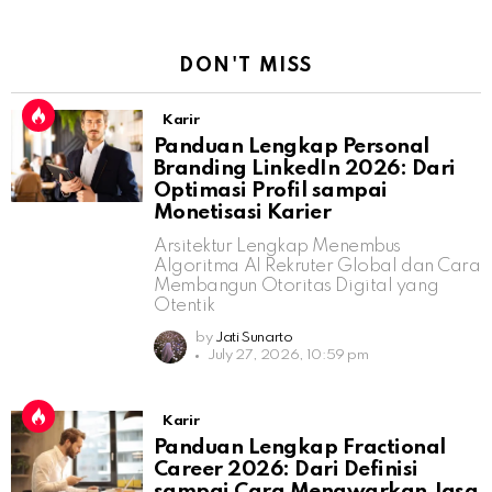
DON'T MISS
Karir
Panduan Lengkap Personal
Branding LinkedIn 2026: Dari
Optimasi Profil sampai
Monetisasi Karier
Arsitektur Lengkap Menembus
Algoritma AI Rekruter Global dan Cara
Membangun Otoritas Digital yang
Otentik
by
Jati Sunarto
July 27, 2026, 10:59 pm
Karir
Panduan Lengkap Fractional
Career 2026: Dari Definisi
sampai Cara Menawarkan Jasa