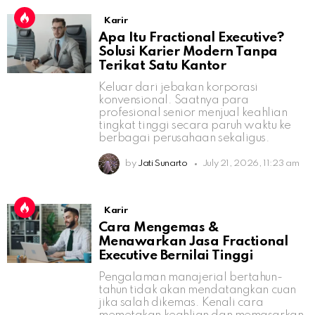
Karir
Apa Itu Fractional Executive?
Solusi Karier Modern Tanpa
Terikat Satu Kantor
Keluar dari jebakan korporasi
konvensional. Saatnya para
profesional senior menjual keahlian
tingkat tinggi secara paruh waktu ke
berbagai perusahaan sekaligus.
by
Jati Sunarto
July 21, 2026, 11:23 am
Karir
Cara Mengemas &
Menawarkan Jasa Fractional
Executive Bernilai Tinggi
Pengalaman manajerial bertahun-
tahun tidak akan mendatangkan cuan
jika salah dikemas. Kenali cara