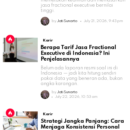
memetakan keahlian dan memasarkan
jasa fractional executive bernilai
tinggi.
by
Jati Sunarto
July 21, 2026, 9:43 pm
Karir
Berapa Tarif Jasa Fractional
Executive di Indonesia? Ini
Penjelasannya
Belum ada laporan resmi soal ini di
Indonesia — jadi kita hitung sendiri
pakai data yang beneran ada, bukan
angka karangan.
by
Jati Sunarto
July 22, 2026, 10:53 am
Karir
Strategi Jangka Panjang: Cara
Menjaga Konsistensi Personal