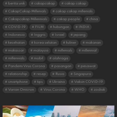
berita unik
cakapcakap
cakap cakap
CakapCakap Millenials
cakap cakap millenials
Cakapcakap Millennials
cakap people
china
COVID-19
FILM
hubungan
INDIA
Indonesia
Inggris
Israel
jepang
kesehatan
korea selatan
kuliner
makanan
makassar
malaysia
millenials
millennial
millennials
mobil
olahraga
Pandemi Virus Corona
pasangan
pesawat
relationship
resep
Rusia
Singapura
smartphone
tips
Ukraina
Vaksin COVID-19
Varian Omicron
Virus Corona
WHO
zodiak