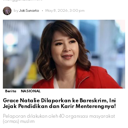
by
Jati Sunarto
May 8, 2026, 3:00 pm
Berita
NASIONAL
Grace Natalie Dilaporkan ke Bareskrim, Ini
Jejak Pendidikan dan Karir Menterengnya!
Pelaporan dilakukan oleh 40 organisasi masyarakat
(ormas) muslim