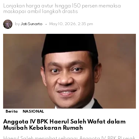
Lonjakan harga avtur hingga 150 persen memaksa
maskapai ambil langkah drastis
by
Jati Sunarto
May 10, 2026, 2:35 pm
Berita
NASIONAL
Anggota IV BPK Haerul Saleh Wafat dalam
Musibah Kebakaran Rumah
Haerul Saleh menjabat sebagai Anggota IV BPK RI sejak