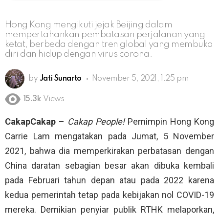
Hong Kong mengikuti jejak Beijing dalam
mempertahankan pembatasan perjalanan yang
ketat, berbeda dengan tren global yang membuka
diri dan hidup dengan virus corona.
by
Jati Sunarto
November 5, 2021, 1:25 pm
15.3k
Views
CakapCakap
–
Cakap People!
Pemimpin Hong Kong
Carrie Lam mengatakan pada Jumat, 5 November
2021, bahwa dia memperkirakan perbatasan dengan
China daratan sebagian besar akan dibuka kembali
pada Februari tahun depan atau pada 2022 karena
kedua pemerintah tetap pada kebijakan nol COVID-19
mereka. Demikian penyiar publik RTHK melaporkan,