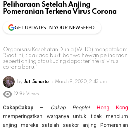
Peliharaan Setelah Anjing
Pomeranian Terkena Virus Corona
GET UPDATES IN YOUR NEWSFEED
Organisasi Kesehatan Dunia (WHO) mengatakan:
“Saat ini, tidak ada bukti bahwa hewan peliharaan
seperti anjing atau kucing dapat terinfeksi virus
corona baru.”
by
Jati Sunarto
March 9, 2020, 2:43 pm
12.9k
Views
CakapCakap
–
Cakap People!
Hong Kong
memperingatkan warganya untuk tidak mencium
anjing mereka setelah seekor anjing Pomeranian