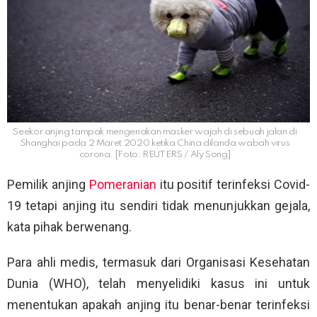
Seekor anjing tampak mengenakan masker wajah di sebuah jalan di
Shanghai pada 2 Maret 2020 ketika China dilanda wabah virus
corona. [Foto: REUTERS / Aly Song]
Pemilik anjing
Pomeranian
itu positif terinfeksi Covid-
19 tetapi anjing itu sendiri tidak menunjukkan gejala,
kata pihak berwenang.
Para ahli medis, termasuk dari Organisasi Kesehatan
Dunia (WHO), telah menyelidiki kasus ini untuk
menentukan apakah anjing itu benar-benar terinfeksi