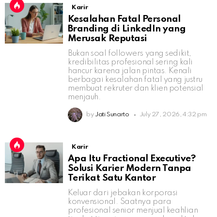
Karir
Kesalahan Fatal Personal
Branding di LinkedIn yang
Merusak Reputasi
Bukan soal followers yang sedikit,
kredibilitas profesional sering kali
hancur karena jalan pintas. Kenali
berbagai kesalahan fatal yang justru
membuat rekruter dan klien potensial
menjauh.
by
Jati Sunarto
July 27, 2026, 4:32 pm
Karir
Apa Itu Fractional Executive?
Solusi Karier Modern Tanpa
Terikat Satu Kantor
Keluar dari jebakan korporasi
konvensional. Saatnya para
profesional senior menjual keahlian