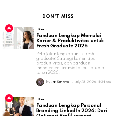
DON'T MISS
Karir
Panduan Lengkap Memulai
Karier & Produktivitas untuk
Fresh Graduate 2026
Peta jalan lengkap untuk fresh
graduate: Strategi karier, tips
produktivitas, dan panduan
manajemen finansial di dunia kerja
tahun 2026.
by
Jati Sunarto
July 28, 2026, 11:34 pm
Karir
Panduan Lengkap Personal
Branding LinkedIn 2026: Dari
Optimasi Profil sampai