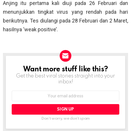
Anjing itu pertama kali diuji pada 26 Februari dan
menunjukkan tingkat virus yang rendah pada hari
berikutnya. Tes diulangi pada 28 Februari dan 2 Maret,
hasilnya ‘weak positive’.
Want more stuff like this?
NEWSLETTER
Get the best viral stories straight into your
inbox!
Email
address:
Don't worry, we don't spam