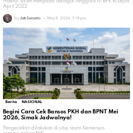
Haerul Saleh menjabat sebagai Anggota IV BPK RI sejak
April 2022
by
Jati Sunarto
May 8, 2026, 5:18 pm
Berita
NASIONAL
Begini Cara Cek Bansos PKH dan BPNT Mei
2026, Simak Jadwalnya!
Pengecekan dilakukan di situs resmi Kemensos