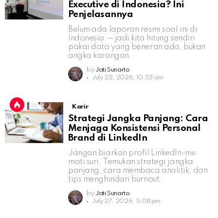
Executive di Indonesia? Ini
Penjelasannya
Belum ada laporan resmi soal ini di
Indonesia — jadi kita hitung sendiri
pakai data yang beneran ada, bukan
angka karangan.
by
Jati Sunarto
July 22, 2026, 10:53 am
Karir
Strategi Jangka Panjang: Cara
Menjaga Konsistensi Personal
Brand di LinkedIn
Jangan biarkan profil LinkedIn-mu
mati suri. Temukan strategi jangka
panjang, cara membaca analitik, dan
tips menghindari burnout.
by
Jati Sunarto
July 27, 2026, 5:08 pm