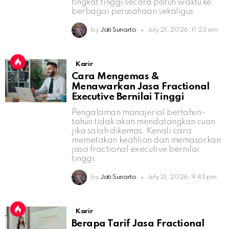
tingkat tinggi secara paruh waktu ke
berbagai perusahaan sekaligus.
by
Jati Sunarto
July 21, 2026, 11:23 am
Karir
Cara Mengemas &
Menawarkan Jasa Fractional
Executive Bernilai Tinggi
Pengalaman manajerial bertahun-
tahun tidak akan mendatangkan cuan
jika salah dikemas. Kenali cara
memetakan keahlian dan memasarkan
jasa fractional executive bernilai
tinggi.
by
Jati Sunarto
July 21, 2026, 9:43 pm
Karir
Berapa Tarif Jasa Fractional