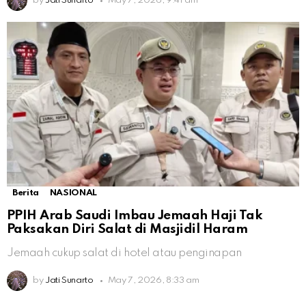
by
Jati Sunarto
May 7, 2026, 9:41 am
Berita
NASIONAL
PPIH Arab Saudi Imbau Jemaah Haji Tak
Paksakan Diri Salat di Masjidil Haram
Jemaah cukup salat di hotel atau penginapan
by
Jati Sunarto
May 7, 2026, 8:33 am