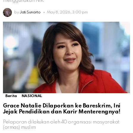
menggunakan NIK
by
Jati Sunarto
May 8, 2026, 3:00 pm
Berita
NASIONAL
Grace Natalie Dilaporkan ke Bareskrim, Ini
Jejak Pendidikan dan Karir Menterengnya!
Pelaporan dilakukan oleh 40 organisasi masyarakat
(ormas) muslim