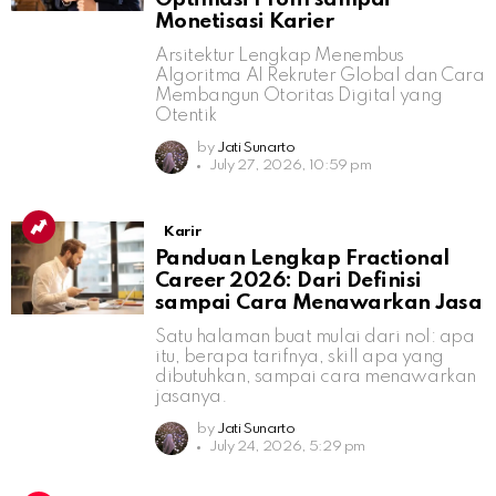
Monetisasi Karier
Arsitektur Lengkap Menembus
Algoritma AI Rekruter Global dan Cara
Membangun Otoritas Digital yang
Otentik
by
Jati Sunarto
July 27, 2026, 10:59 pm
Karir
Panduan Lengkap Fractional
Career 2026: Dari Definisi
sampai Cara Menawarkan Jasa
Satu halaman buat mulai dari nol: apa
itu, berapa tarifnya, skill apa yang
dibutuhkan, sampai cara menawarkan
jasanya.
by
Jati Sunarto
July 24, 2026, 5:29 pm