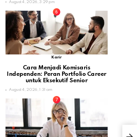
August 4, 2026, 3:29 pm
Karir
Cara Menjadi Komisaris
Independen: Peran Portfolio Career
untuk Eksekutif Senior
August 4, 2026, 1:31 am
BMK