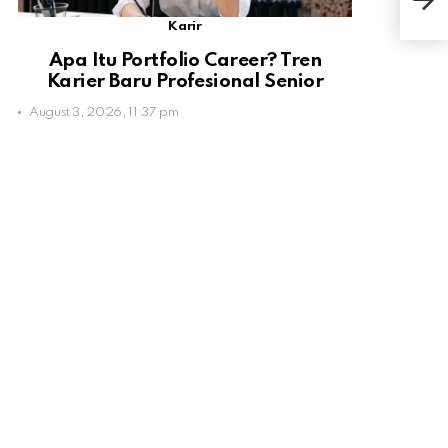
Eks
Karir
Apa Itu Portfolio Career? Tren
Karier Baru Profesional Senior
August 3, 2026, 11:37 pm