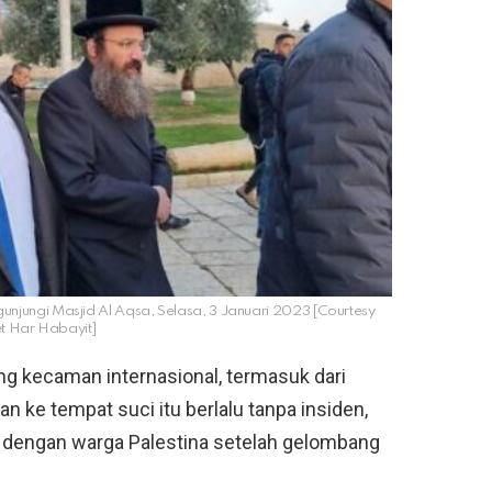
njungi Masjid Al Aqsa, Selasa, 3 Januari 2023 [Courtesy
t Har Habayit]
 kecaman internasional, termasuk dari
n ke tempat suci itu berlalu tanpa insiden,
n dengan warga Palestina setelah gelombang