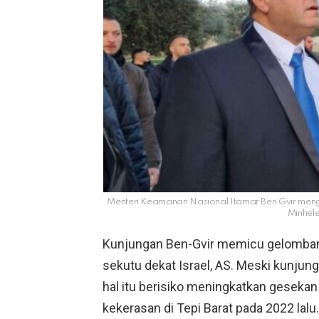
Menteri Keamanan Nasional Itamar Ben Gvir mengu
Minhele
Kunjungan Ben-Gvir memicu gelombang
sekutu dekat Israel, AS. Meski kunjunga
hal itu berisiko meningkatkan geseka
kekerasan di Tepi Barat pada 2022 lalu.