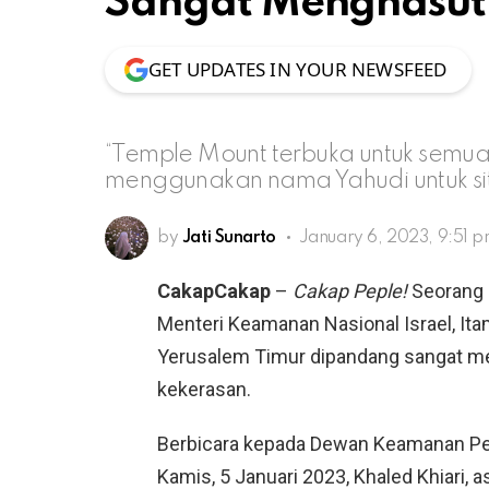
Sangat Menghasut
GET UPDATES IN YOUR NEWSFEED
“Temple Mount terbuka untuk semua 
menggunakan nama Yahudi untuk sit
by
Jati Sunarto
January 6, 2023, 9:51 
CakapCakap
–
Cakap Peple!
Seorang 
Menteri Keamanan Nasional Israel, Ita
Yerusalem Timur dipandang sangat m
kekerasan.
Berbicara kepada Dewan Keamanan Per
Kamis, 5 Januari 2023, Khaled Khiari, a