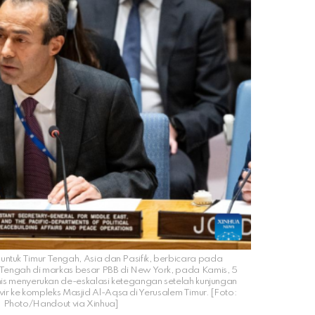
B untuk Timur Tengah, Asia dan Pasifik, berbicara pada
engah di markas besar PBB di New York, pada Kamis, 5
is menyerukan de-eskalasi ketegangan setelah kunjungan
r ke kompleks Masjid Al-Aqsa di Yerusalem Timur. [Foto:
 Photo/Handout via Xinhua]