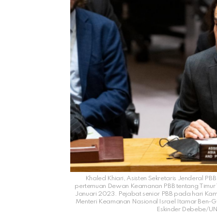
Khaled Khiari, Asisten Sekretaris Jenderal PB
pertemuan Dewan Keamanan PBB tentang Timur T
Januari 2023. Pejabat senior PBB pada hari Kam
Menteri Keamanan Nasional Israel Itamar Ben-Gvi
Eskinder Debebe/UN