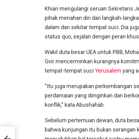
Khiari mengulangi seruan Sekretaris 
pihak menahan diri dari langkah-lang
dalam dan sekitar tempat suci. Dia 
status quo, sejalan dengan peran khu
Wakil duta besar UEA untuk PBB, Mo
Gvir mencerminkan kurangnya komitme
tempat-tempat suci
Yerusalem
yang a
“Itu juga merupakan perkembangan se
perdamaian yang diinginkan dan berko
konflik,” kata Abushahab.
Sebelum pertemuan dewan, duta besar 
bahwa kunjungan itu bukan serangan 
i
menuduhkan hal tersebut justru mema