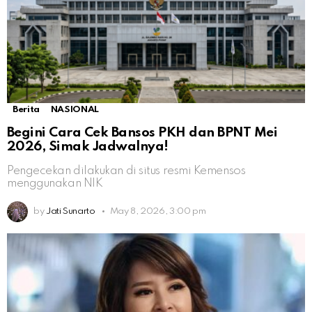
Berita
NASIONAL
Begini Cara Cek Bansos PKH dan BPNT Mei
2026, Simak Jadwalnya!
Pengecekan dilakukan di situs resmi Kemensos
menggunakan NIK
by
Jati Sunarto
May 8, 2026, 3:00 pm