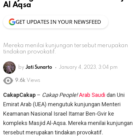
Al Aqsa
GET UPDATES IN YOUR NEWSFEED
Mereka menilai kunjungan tersebut merupakan
tindakan provokatif.
by
Jati Sunarto
January 4, 2023, 3:04 pm
9.6k
Views
CakapCakap
–
Cakap People!
Arab Saudi
dan Uni
Emirat Arab (UEA) mengutuk kunjungan Menteri
Keamanan Nasional Israel Itamar Ben-Gvir ke
kompleks Masjid Al-Aqsa. Mereka menilai kunjungan
tersebut merupakan tindakan provokatif.