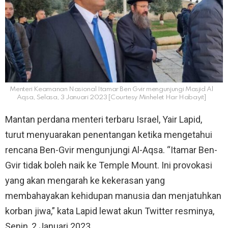
Menteri Keamanan Nasional Itamar Ben Gvir mengunjungi Masjid Al
Aqsa, Selasa, 3 Januari 2023 [Courtesy Minhelet Har Habayit]
Mantan perdana menteri terbaru Israel, Yair Lapid,
turut menyuarakan penentangan ketika mengetahui
rencana Ben-Gvir mengunjungi Al-Aqsa. “Itamar Ben-
Gvir tidak boleh naik ke Temple Mount. Ini provokasi
yang akan mengarah ke kekerasan yang
membahayakan kehidupan manusia dan menjatuhkan
korban jiwa,” kata Lapid lewat akun Twitter resminya,
Senin, 2 Januari 2023.