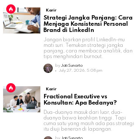
Karir
Strategi Jangka Panjang: Cara
Menjaga Konsistensi Personal
Brand di LinkedIn
Jangan biarkan profil LinkedIn-mu
mati suri. Temukan strategi jangka
panjang, cara membaca analitik, dan
tips menghindari burnout.
by
Jati Sunarto
July 27, 2026, 5:08 pm
Karir
Fractional Executive vs
Konsultan: Apa Bedanya?
Dua-duanya masuk dari luar, dua-
duanya bawa keahlian tinggi. Tapi
cuma satu yang masih ada pas strategi
itu diuji beneran di lapangan.
by
Jati Sunarto