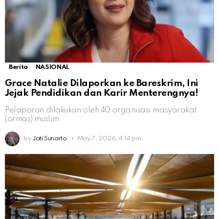
Berita
NASIONAL
Grace Natalie Dilaporkan ke Bareskrim, Ini
Jejak Pendidikan dan Karir Menterengnya!
Pelaporan dilakukan oleh 40 organisasi masyarakat
(ormas) muslim
by
Jati Sunarto
May 7, 2026, 4:14 pm