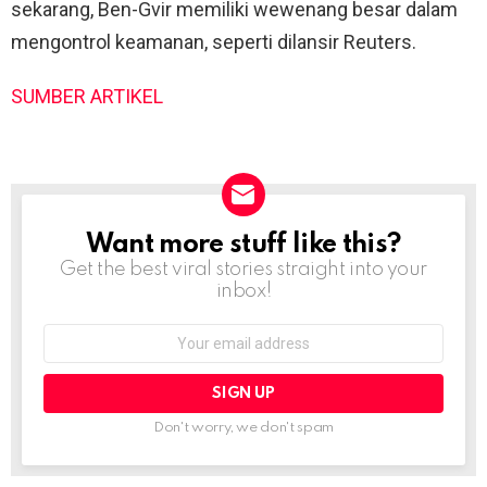
sekarang, Ben-Gvir memiliki wewenang besar dalam
mengontrol keamanan, seperti dilansir Reuters.
SUMBER ARTIKEL
Want more stuff like this?
NEWSLETTER
Get the best viral stories straight into your
inbox!
Email
address:
Don't worry, we don't spam