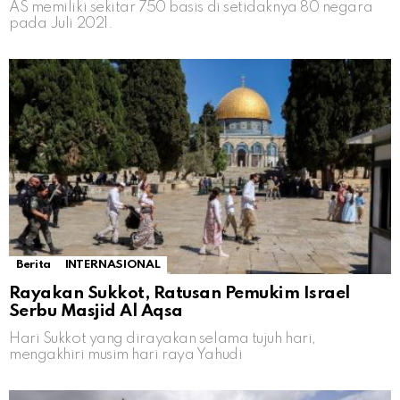
AS memiliki sekitar 750 basis di setidaknya 80 negara
pada Juli 2021.
Berita
INTERNASIONAL
Rayakan Sukkot, Ratusan Pemukim Israel
Serbu Masjid Al Aqsa
Hari Sukkot yang dirayakan selama tujuh hari,
mengakhiri musim hari raya Yahudi