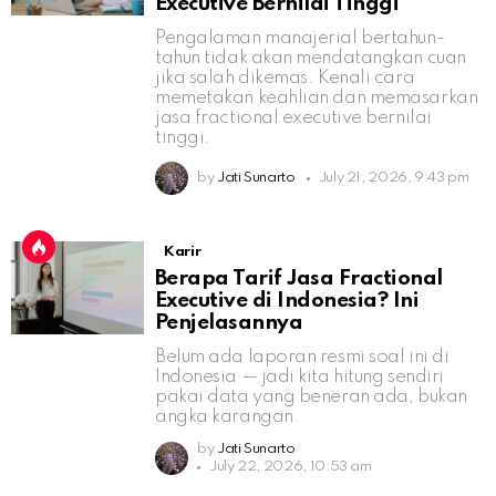
Executive Bernilai Tinggi
Pengalaman manajerial bertahun-
tahun tidak akan mendatangkan cuan
jika salah dikemas. Kenali cara
memetakan keahlian dan memasarkan
jasa fractional executive bernilai
tinggi.
by
Jati Sunarto
July 21, 2026, 9:43 pm
Karir
Berapa Tarif Jasa Fractional
Executive di Indonesia? Ini
Penjelasannya
Belum ada laporan resmi soal ini di
Indonesia — jadi kita hitung sendiri
pakai data yang beneran ada, bukan
angka karangan.
by
Jati Sunarto
July 22, 2026, 10:53 am