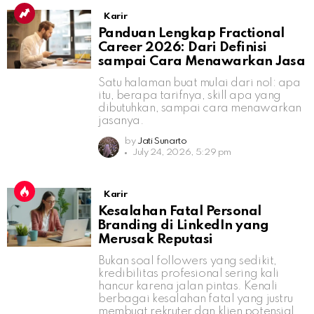
Karir
Panduan Lengkap Fractional
Career 2026: Dari Definisi
sampai Cara Menawarkan Jasa
Satu halaman buat mulai dari nol: apa
itu, berapa tarifnya, skill apa yang
dibutuhkan, sampai cara menawarkan
jasanya.
by
Jati Sunarto
July 24, 2026, 5:29 pm
Karir
Kesalahan Fatal Personal
Branding di LinkedIn yang
Merusak Reputasi
Bukan soal followers yang sedikit,
kredibilitas profesional sering kali
hancur karena jalan pintas. Kenali
berbagai kesalahan fatal yang justru
membuat rekruter dan klien potensial