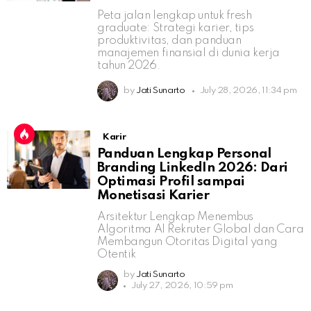
Peta jalan lengkap untuk fresh
graduate: Strategi karier, tips
produktivitas, dan panduan
manajemen finansial di dunia kerja
tahun 2026.
by
Jati Sunarto
July 28, 2026, 11:34 pm
Karir
Panduan Lengkap Personal
Branding LinkedIn 2026: Dari
Optimasi Profil sampai
Monetisasi Karier
Arsitektur Lengkap Menembus
Algoritma AI Rekruter Global dan Cara
Membangun Otoritas Digital yang
Otentik
by
Jati Sunarto
July 27, 2026, 10:59 pm