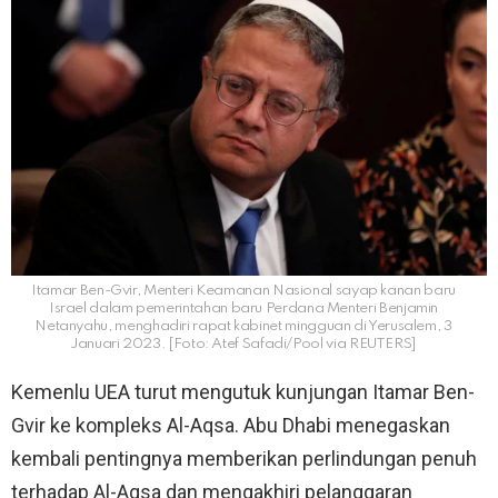
Itamar Ben-Gvir, Menteri Keamanan Nasional sayap kanan baru
Israel dalam pemerintahan baru Perdana Menteri Benjamin
Netanyahu, menghadiri rapat kabinet mingguan di Yerusalem, 3
Januari 2023. [Foto: Atef Safadi/Pool via REUTERS]
Kemenlu UEA turut mengutuk kunjungan Itamar Ben-
Gvir ke kompleks Al-Aqsa. Abu Dhabi menegaskan
kembali pentingnya memberikan perlindungan penuh
terhadap Al-Aqsa dan mengakhiri pelanggaran