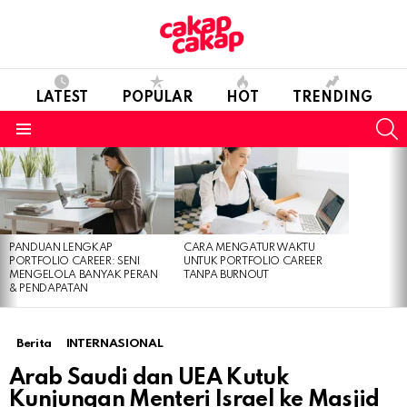
LATEST
POPULAR
HOT
TRENDING
S
Menu
LATEST
STORIES
PANDUAN LENGKAP
CARA MENGATUR WAKTU
PORTFOLIO CAREER: SENI
UNTUK PORTFOLIO CAREER
MENGELOLA BANYAK PERAN
TANPA BURNOUT
& PENDAPATAN
Berita
INTERNASIONAL
Arab Saudi dan UEA Kutuk
Kunjungan Menteri Israel ke Masjid