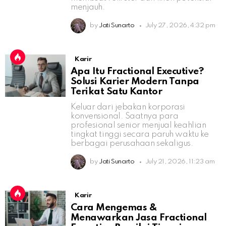
menjauh.
by
Jati Sunarto
July 27, 2026, 4:32 pm
Karir
Apa Itu Fractional Executive?
Solusi Karier Modern Tanpa
Terikat Satu Kantor
Keluar dari jebakan korporasi
konvensional. Saatnya para
profesional senior menjual keahlian
tingkat tinggi secara paruh waktu ke
berbagai perusahaan sekaligus.
by
Jati Sunarto
July 21, 2026, 11:23 am
Karir
Cara Mengemas &
Menawarkan Jasa Fractional