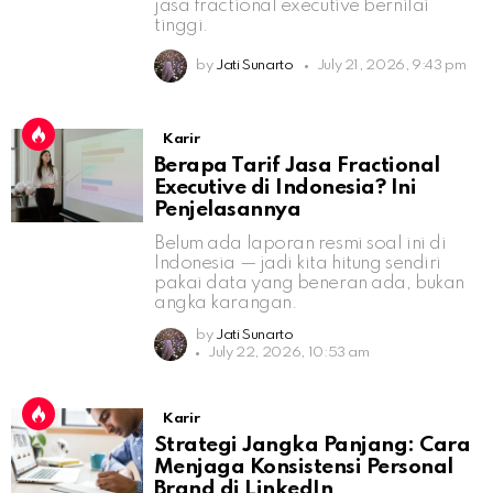
jasa fractional executive bernilai
tinggi.
by
Jati Sunarto
July 21, 2026, 9:43 pm
Karir
Berapa Tarif Jasa Fractional
Executive di Indonesia? Ini
Penjelasannya
Belum ada laporan resmi soal ini di
Indonesia — jadi kita hitung sendiri
pakai data yang beneran ada, bukan
angka karangan.
by
Jati Sunarto
July 22, 2026, 10:53 am
Karir
Strategi Jangka Panjang: Cara
Menjaga Konsistensi Personal
Brand di LinkedIn