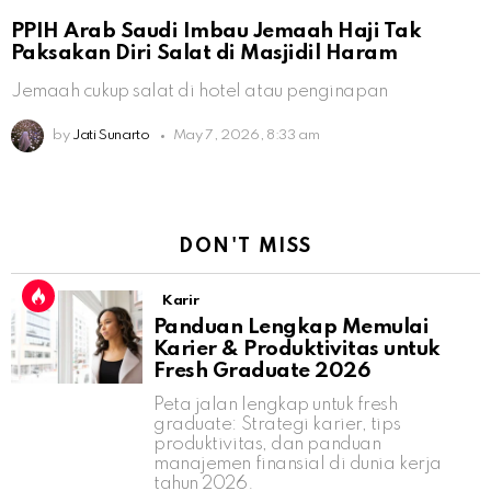
PPIH Arab Saudi Imbau Jemaah Haji Tak
Paksakan Diri Salat di Masjidil Haram
Jemaah cukup salat di hotel atau penginapan
by
Jati Sunarto
May 7, 2026, 8:33 am
DON'T MISS
Karir
Panduan Lengkap Memulai
Karier & Produktivitas untuk
Fresh Graduate 2026
Peta jalan lengkap untuk fresh
graduate: Strategi karier, tips
produktivitas, dan panduan
manajemen finansial di dunia kerja
tahun 2026.