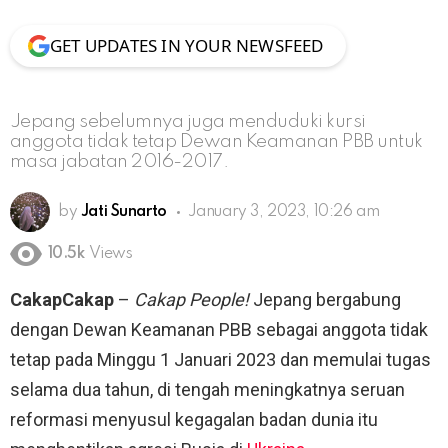
GET UPDATES IN YOUR NEWSFEED
Jepang sebelumnya juga menduduki kursi
anggota tidak tetap Dewan Keamanan PBB untuk
masa jabatan 2016-2017.
by
Jati Sunarto
January 3, 2023, 10:26 am
10.5k
Views
CakapCakap
–
Cakap People!
Jepang bergabung
dengan Dewan Keamanan PBB sebagai anggota tidak
tetap pada Minggu 1 Januari 2023 dan memulai tugas
selama dua tahun, di tengah meningkatnya seruan
reformasi menyusul kegagalan badan dunia itu