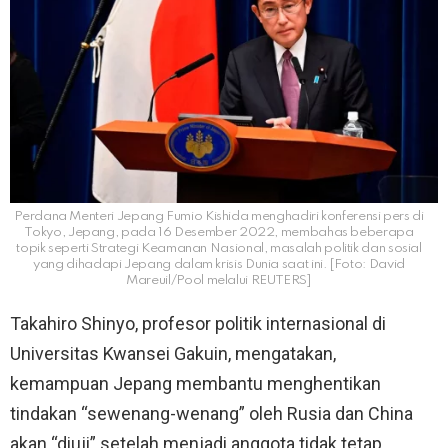
Perdana Menteri Jepang Fumio Kishida menghadiri konferensi pers di
Tokyo, Jepang, pada 16 Desember 2022, membahas beberapa
topik seperti Strategi Keamanan Nasional, masalah politik dan sosial
yang dihadapi Jepang dalam krisis Dunia saat ini. [Foto: David
Mareuil/Pool melalui REUTERS]
Takahiro Shinyo, profesor politik internasional di
Universitas Kwansei Gakuin, mengatakan,
kemampuan Jepang membantu menghentikan
tindakan “sewenang-wenang” oleh Rusia dan China
akan “diuji” setelah menjadi anggota tidak tetap