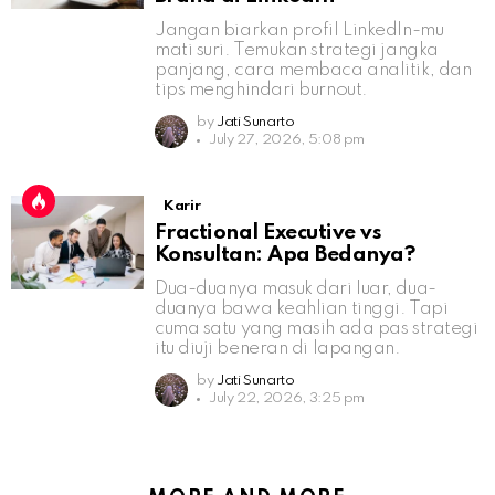
Jangan biarkan profil LinkedIn-mu
mati suri. Temukan strategi jangka
panjang, cara membaca analitik, dan
tips menghindari burnout.
by
Jati Sunarto
July 27, 2026, 5:08 pm
Karir
Fractional Executive vs
Konsultan: Apa Bedanya?
Dua-duanya masuk dari luar, dua-
duanya bawa keahlian tinggi. Tapi
cuma satu yang masih ada pas strategi
itu diuji beneran di lapangan.
by
Jati Sunarto
July 22, 2026, 3:25 pm