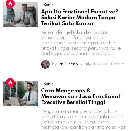
Karir
Apa Itu Fractional Executive?
Solusi Karier Modern Tanpa
Terikat Satu Kantor
Keluar dari jebakan korporasi
konvensional. Saatnya para
profesional senior menjual keahlian
tingkat tinggi secara paruh waktu ke
berbagai perusahaan sekaligus.
by
Jati Sunarto
July 21, 2026, 11:23 am
Karir
Cara Mengemas &
Menawarkan Jasa Fractional
Executive Bernilai Tinggi
Pengalaman manajerial bertahun-
tahun tidak akan mendatangkan cuan
jika salah dikemas. Kenali cara
memetakan keahlian dan memasarkan