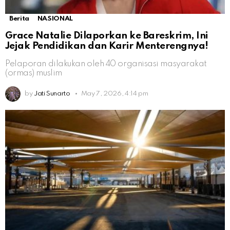
Berita
NASIONAL
Grace Natalie Dilaporkan ke Bareskrim, Ini
Jejak Pendidikan dan Karir Menterengnya!
Pelaporan dilakukan oleh 40 organisasi masyarakat
(ormas) muslim
by
Jati Sunarto
May 7, 2026, 4:14 pm