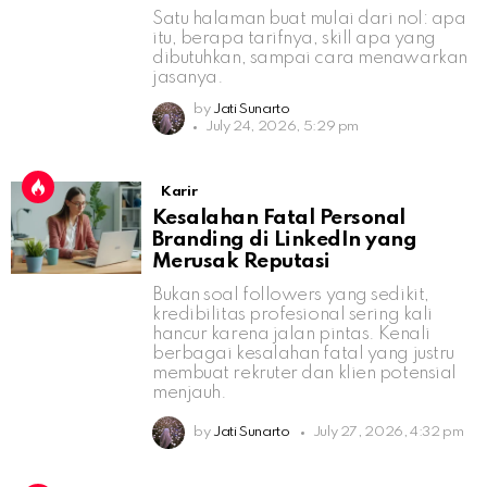
Satu halaman buat mulai dari nol: apa
itu, berapa tarifnya, skill apa yang
dibutuhkan, sampai cara menawarkan
jasanya.
by
Jati Sunarto
July 24, 2026, 5:29 pm
Karir
Kesalahan Fatal Personal
Branding di LinkedIn yang
Merusak Reputasi
Bukan soal followers yang sedikit,
kredibilitas profesional sering kali
hancur karena jalan pintas. Kenali
berbagai kesalahan fatal yang justru
membuat rekruter dan klien potensial
menjauh.
by
Jati Sunarto
July 27, 2026, 4:32 pm