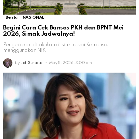
Berita
NASIONAL
Begini Cara Cek Bansos PKH dan BPNT Mei
2026, Simak Jadwalnya!
Pengecekan dilakukan di situs resmi Kemensos
menggunakan NIK
by
Jati Sunarto
May 8, 2026, 3:00 pm