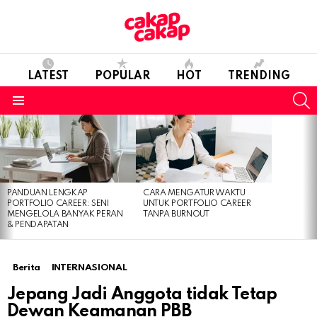
LATEST
POPULAR
HOT
TRENDING
S
Menu
LATEST
STORIES
PANDUAN LENGKAP
CARA MENGATUR WAKTU
PORTFOLIO CAREER: SENI
UNTUK PORTFOLIO CAREER
MENGELOLA BANYAK PERAN
TANPA BURNOUT
& PENDAPATAN
Berita
INTERNASIONAL
Jepang Jadi Anggota tidak Tetap
Dewan Keamanan PBB