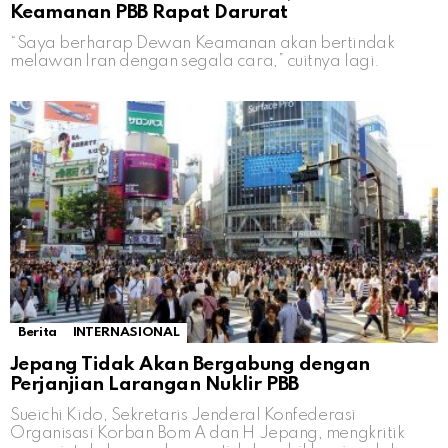
Keamanan PBB Rapat Darurat
“Saya berharap Dewan Keamanan akan bertindak
melawan Iran dengan segala cara,” cuitnya lagi.
Berita
INTERNASIONAL
Jepang Tidak Akan Bergabung dengan
Perjanjian Larangan Nuklir PBB
Sueichi Kido, Sekretaris Jenderal Konfederasi
Organisasi Korban Bom A dan H Jepang, mengkritik