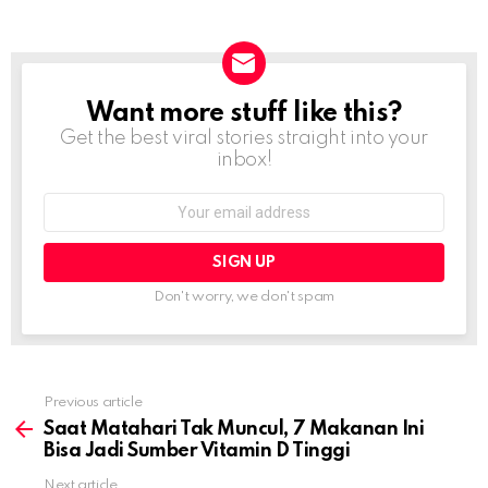
Want more stuff like this?
NEWSLETTER
Get the best viral stories straight into your
inbox!
Email
address:
Don't worry, we don't spam
Previous article
See
more
Saat Matahari Tak Muncul, 7 Makanan Ini
Bisa Jadi Sumber Vitamin D Tinggi
Next article