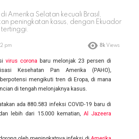
i Amerika Selatan kecuali Brasil,
an peningkatan kasus, dengan Ekuador
ertinggi.
42 pm
8k
Views
si
virus corona
baru melonjak 23 persen di
nisasi Kesehatan Pan Amerika (PAHO),
erpotensi mengikuti tren di Eropa, di mana
cian di tengah melonjaknya kasus.
takan ada 880.583 infeksi COVID-19 baru di
dan lebih dari 15.000 kematian,
Al Jazeera
idorong oleh meningkatnya infeksi di
Amerika