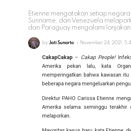
Etienne mengatakan setiap negara d
Suriname, dan Venezuela melapork
dan Paraguay mengalami lonjakan t
by
Jati Sunarto
November 24, 2021, 5:
CakapCakap
–
Cakap People!
Infek
Amerika pekan lalu, kata Orga
memperingatkan bahwa kawasan itu b
beberapa negara mengeluarkan pengun
Direktur PAHO Carissa Etienne menga
Amerika selama seminggu terakhir 
melaporkan.
Mayoritas kasus baru, kata Etienne, d