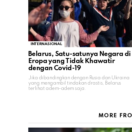
INTERNASIONAL
Belarus, Satu-satunya Negara di
Eropa yang Tidak Khawatir
dengan Covid-19
Jika dibandingkan dengan Rusia dan Ukraina
yang mengambil tindakan drastis, Belarus
terlihat adem-adem saja.
MORE FR