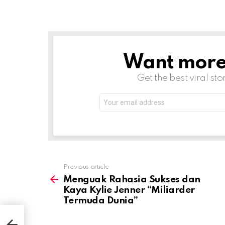
Want more s
NEWSLETTER
Get the best viral sto
Email
address:
Previous article
See
more
Menguak Rahasia Sukses dan
Kaya Kylie Jenner “Miliarder
Termuda Dunia”
aya