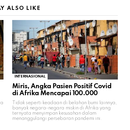
Y ALSO LIKE
INTERNASIONAL
Miris, Angka Pasien Positif Covid
di Afrika Mencapai 100.000
ya
Tidak seperti keadaan di belahan bumi lainnya,
banyak negara-negara miskin di Afrika yang
ternyata menyimpan kesusahan dalam
menanggulangi persebaran pandemi ini.