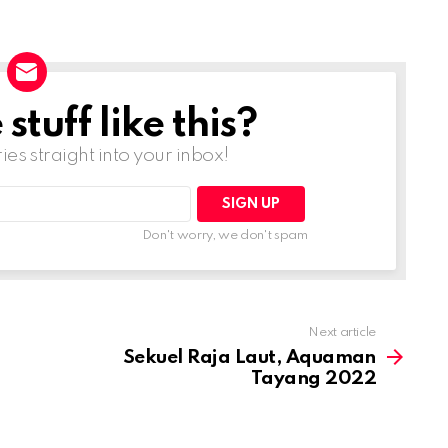
tuff like this?
ries straight into your inbox!
Don't worry, we don't spam
Next article
Sekuel Raja Laut, Aquaman
Tayang 2022