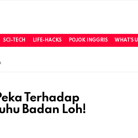
SCI-TECH
LIFE-HACKS
POJOK INGGRIS
WHAT’S 
.
Peka Terhadap
uhu Badan Loh!