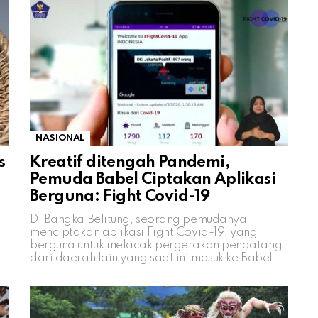
NASIONAL
s
Kreatif ditengah Pandemi,
Pemuda Babel Ciptakan Aplikasi
Berguna: Fight Covid-19
Di Bangka Belitung, seorang pemudanya
menciptakan aplikasi Fight Covid-19, yang
berguna untuk melacak pergerakan pendatang
dari daerah lain yang saat ini masuk ke Babel.