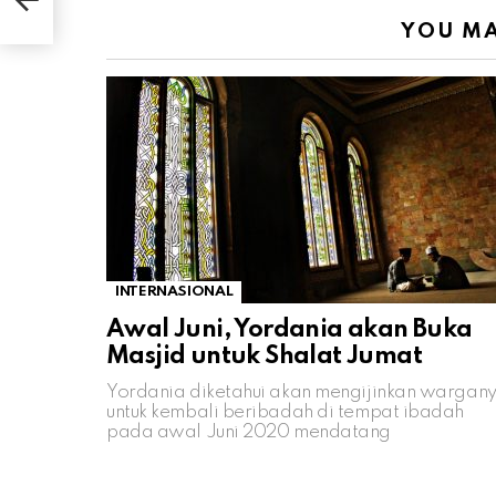
YOU MA
INTERNASIONAL
Awal Juni, Yordania akan Buka
Masjid untuk Shalat Jumat
Yordania diketahui akan mengijinkan wargan
untuk kembali beribadah di tempat ibadah
pada awal Juni 2020 mendatang