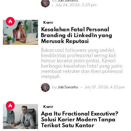
by
Jati Sunarto
July 24, 2026, 5:29 pm
Karir
Kesalahan Fatal Personal
Branding di LinkedIn yang
Merusak Reputasi
Bukan soal followers yang sedikit,
kredibilitas profesional sering kali
hancur karena jalan pintas. Kenali
berbagai kesalahan fatal yang justru
membuat rekruter dan klien potensial
menjauh.
by
Jati Sunarto
July 27, 2026, 4:32 pm
Karir
Apa Itu Fractional Executive?
Solusi Karier Modern Tanpa
Terikat Satu Kantor