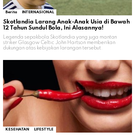
Berita
INTERNASIONAL
Skotlandia Larang Anak-Anak Usia di Bawah
12 Tahun Sundul Bola, Ini Alasannya!
Legenda sepakbola Skotlandia yang juga mantan
striker Glasgow Celtic John Hartson memberikan
dukungan atas kebijakan larangan tersebut.
KESEHATAN
LIFESTYLE