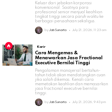
Keluar dari jebakan korporasi
konvensional. Saatnya para
profesional senior menjual keahlian
tingkat tinggi secara paruh waktu ke
berbagai perusahaan sekaligus.
by
Jati Sunarto
July 21, 2026, 11:23 am
Karir
Cara Mengemas &
Menawarkan Jasa Fractional
Executive Bernilai Tinggi
Pengalaman manajerial bertahun-
tahun tidak akan mendatangkan cuan
jika salah dikemas. Kenali cara
memetakan keahlian dan memasarkan
jasa fractional executive bernilai
tinggi.
by
Jati Sunarto
July 21, 2026, 9:43 pm