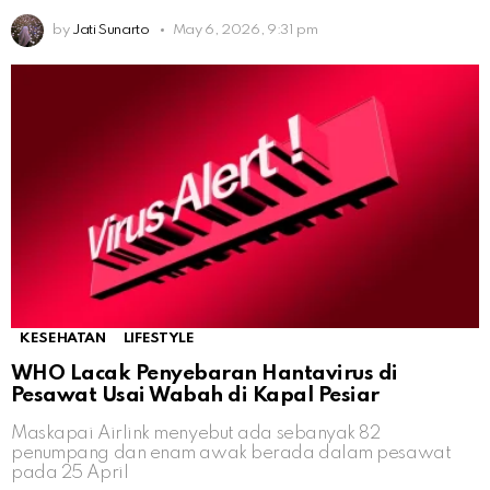
by
Jati Sunarto
May 6, 2026, 9:31 pm
KESEHATAN
LIFESTYLE
WHO Lacak Penyebaran Hantavirus di
Pesawat Usai Wabah di Kapal Pesiar
Maskapai Airlink menyebut ada sebanyak 82
penumpang dan enam awak berada dalam pesawat
pada 25 April