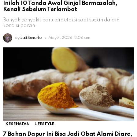
Inilah 10 Tanda Awal Ginjal Bermasalah,
Kenali Sebelum Terlambat
Banyak penyakit baru terdeteksi saat sudah dalam
kondisi parah
by
Jati Sunarto
May 7, 2026, 8:06 am
KESEHATAN
LIFESTYLE
7 Bahan Dapur Ini Bisa Jadi Obat Alami Diare,