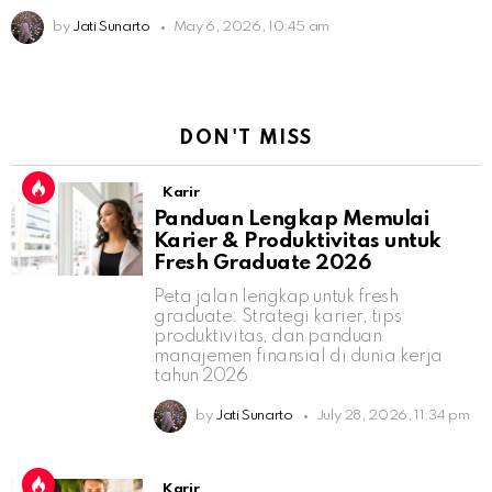
by
Jati Sunarto
May 6, 2026, 10:45 am
DON'T MISS
Karir
Panduan Lengkap Memulai
Karier & Produktivitas untuk
Fresh Graduate 2026
Peta jalan lengkap untuk fresh
graduate: Strategi karier, tips
produktivitas, dan panduan
manajemen finansial di dunia kerja
tahun 2026.
by
Jati Sunarto
July 28, 2026, 11:34 pm
Karir