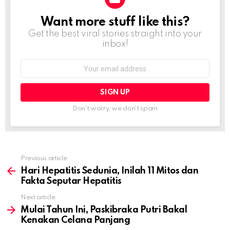
Want more stuff like this?
NEWSLETTER
Get the best viral stories straight into your
inbox!
Email
address:
Don't worry, we don't spam
Previous article
See
more
Hari Hepatitis Sedunia, Inilah 11 Mitos dan
Fakta Seputar Hepatitis
Next article
Mulai Tahun Ini, Paskibraka Putri Bakal
Kenakan Celana Panjang