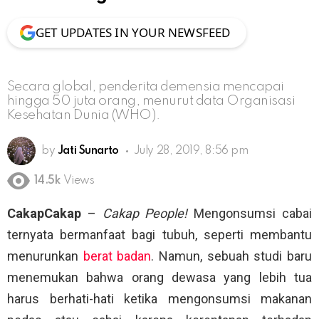
GET UPDATES IN YOUR NEWSFEED
Secara global, penderita demensia mencapai
hingga 50 juta orang, menurut data Organisasi
Kesehatan Dunia (WHO).
by
Jati Sunarto
July 28, 2019, 8:56 pm
14.5k
Views
CakapCakap
–
Cakap People!
Mengonsumsi cabai
ternyata bermanfaat bagi tubuh, seperti membantu
menurunkan
berat badan
. Namun, sebuah studi baru
menemukan bahwa orang dewasa yang lebih tua
harus berhati-hati ketika mengonsumsi makanan