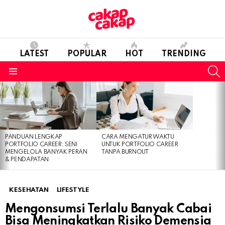
LATEST
POPULAR
HOT
TRENDING
S
Menu
LATEST
STORIES
PANDUAN LENGKAP
CARA MENGATUR WAKTU
PORTFOLIO CAREER: SENI
UNTUK PORTFOLIO CAREER
MENGELOLA BANYAK PERAN
TANPA BURNOUT
& PENDAPATAN
KESEHATAN
LIFESTYLE
Mengonsumsi Terlalu Banyak Cabai
Bisa Meningkatkan Risiko Demensia