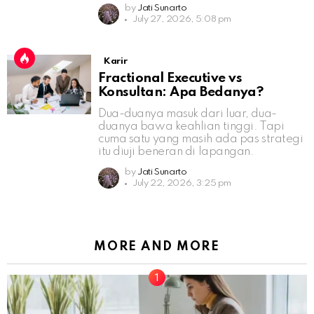
by
Jati Sunarto
July 27, 2026, 5:08 pm
Karir
Fractional Executive vs
Konsultan: Apa Bedanya?
Dua-duanya masuk dari luar, dua-
duanya bawa keahlian tinggi. Tapi
cuma satu yang masih ada pas strategi
itu diuji beneran di lapangan.
by
Jati Sunarto
July 22, 2026, 3:25 pm
MORE AND MORE