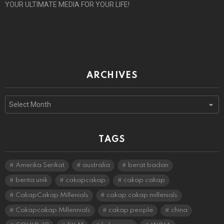
YOUR ULTIMATE MEDIA FOR YOUR LIFE!
ARCHIVES
Archives
TAGS
Amerika Serikat
australia
berat badan
berita unik
cakapcakap
cakap cakap
CakapCakap Millenials
cakap cakap millenials
Cakapcakap Millennials
cakap people
china