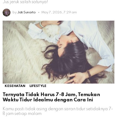
Jus jeruk salah satunya!
by
Jati Sunarto
May 7, 2026, 7:29 am
KESEHATAN
LIFESTYLE
Ternyata Tidak Harus 7-8 Jam, Temukan
Waktu Tidur Idealmu dengan Cara Ini
Kamu pasti tidak asing dengan saran tidur setidaknya 7-
8 jam setiap malam