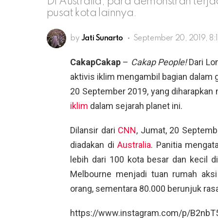
Di Australia, para demonstran terjad
pusat kota lainnya.
by
Jati Sunarto
September 20, 2019, 8:
CakapCakap
–
Cakap People!
Dari Lon
aktivis iklim mengambil bagian dalam g
20 September 2019, yang diharapkan 
iklim
dalam sejarah planet ini.
Dilansir dari
CNN
, Jumat, 20 Septemb
diadakan di
Australia
. Panitia mengat
lebih dari 100 kota besar dan kecil d
Melbourne menjadi tuan rumah aksi
orang, sementara 80.000 berunjuk rasa
https://www.instagram.com/p/B2nb