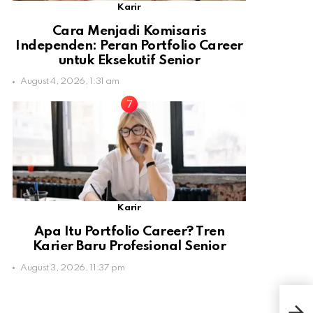
Karir
Cara Menjadi Komisaris
Independen: Peran Portfolio Career
untuk Eksekutif Senior
August 4, 2026, 1:31 am
Karir
Apa Itu Portfolio Career? Tren
Karier Baru Profesional Senior
August 3, 2026, 11:37 pm
Keu
Gor