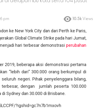
i di delapan ibu kota serta 104 pusat
16 pm
10.5k
Views
don ke New York City dan dari Perth ke Paris,
erakan Global Climate Strike pada hari Jumat,
menjadi hari terbesar demonstrasi
perubahan
er 2019, beberapa aksi demonstrasi pertama
akan “lebih dari” 300.000 orang berkumpul di
i seluruh negeri. Pihak penyelenggara bilang,
 terbesar, dengan
jumlah peserta 100.000
 di Sydney dan 30.000 di Brisbane.
T5LCCPF/?igshid=gc7n7b1mxovh