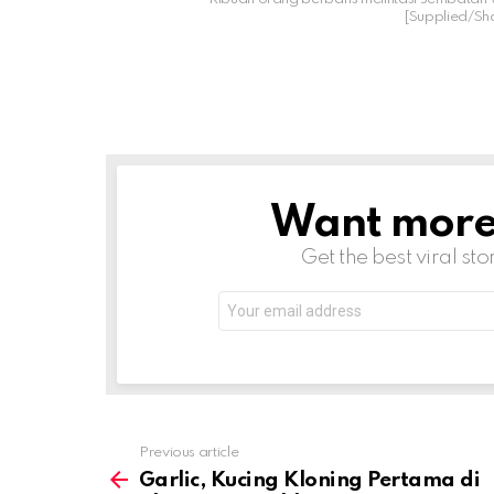
[Supplied/S
Want more s
NEWSLETTER
Get the best viral sto
Email
address:
Previous article
See
more
Garlic, Kucing Kloning Pertama di