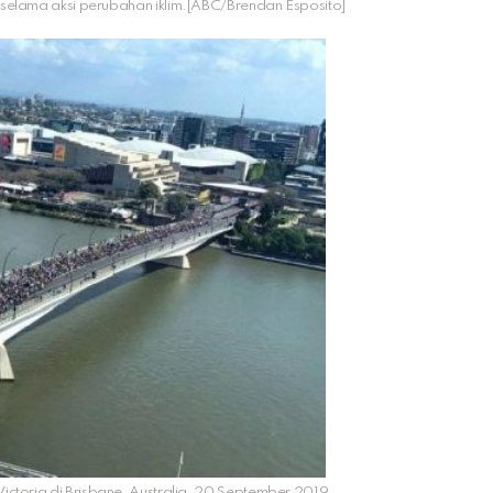
, selama aksi perubahan iklim.[ABC/Brendan Esposito]
ictoria di Brisbane, Australia, 20 September 2019.