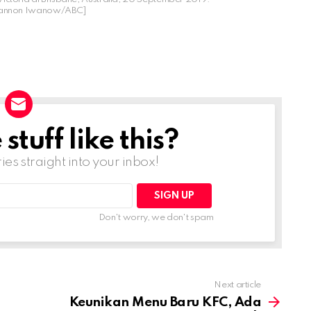
hannon Iwanow/ABC]
tuff like this?
ries straight into your inbox!
Don't worry, we don't spam
Next article
Keunikan Menu Baru KFC, Ada