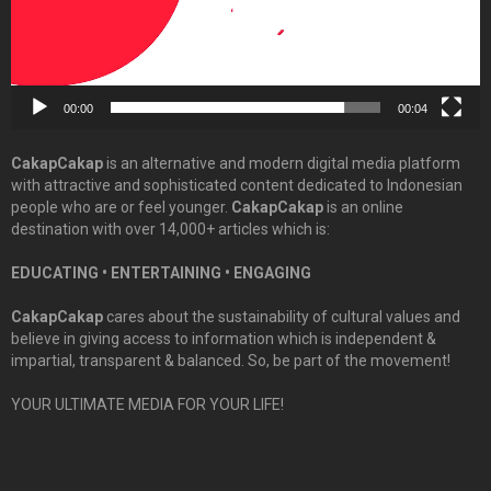
00:00
00:04
CakapCakap
is an alternative and modern digital media platform
with attractive and sophisticated content dedicated to Indonesian
people who are or feel younger.
CakapCakap
is an online
destination with over 14,000+ articles which is:
EDUCATING • ENTERTAINING • ENGAGING
CakapCakap
cares about the sustainability of cultural values and
believe in giving access to information which is independent &
impartial, transparent & balanced. So, be part of the movement!
YOUR ULTIMATE MEDIA FOR YOUR LIFE!