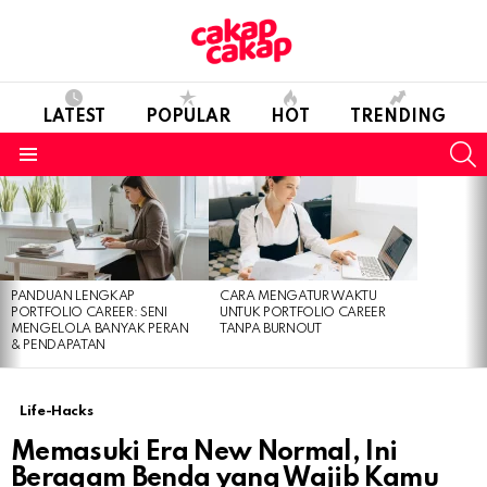
LATEST
POPULAR
HOT
TRENDING
S
Menu
LATEST
STORIES
PANDUAN LENGKAP
CARA MENGATUR WAKTU
PORTFOLIO CAREER: SENI
UNTUK PORTFOLIO CAREER
MENGELOLA BANYAK PERAN
TANPA BURNOUT
& PENDAPATAN
Life-Hacks
Memasuki Era New Normal, Ini
Beragam Benda yang Wajib Kamu