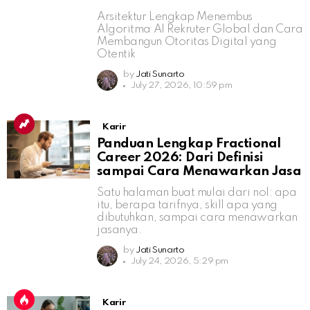
Arsitektur Lengkap Menembus
Algoritma AI Rekruter Global dan Cara
Membangun Otoritas Digital yang
Otentik
by
Jati Sunarto
July 27, 2026, 10:59 pm
Karir
Panduan Lengkap Fractional
Career 2026: Dari Definisi
sampai Cara Menawarkan Jasa
Satu halaman buat mulai dari nol: apa
itu, berapa tarifnya, skill apa yang
dibutuhkan, sampai cara menawarkan
jasanya.
by
Jati Sunarto
July 24, 2026, 5:29 pm
Karir