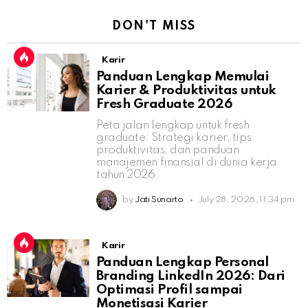
DON'T MISS
Karir
Panduan Lengkap Memulai
Karier & Produktivitas untuk
Fresh Graduate 2026
Peta jalan lengkap untuk fresh
graduate: Strategi karier, tips
produktivitas, dan panduan
manajemen finansial di dunia kerja
tahun 2026.
by
Jati Sunarto
July 28, 2026, 11:34 pm
Karir
Panduan Lengkap Personal
Branding LinkedIn 2026: Dari
Optimasi Profil sampai
Monetisasi Karier