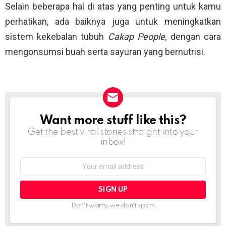
Selain beberapa hal di atas yang penting untuk kamu
perhatikan, ada baiknya juga untuk meningkatkan
sistem kekebalan tubuh
Cakap People,
dengan cara
mengonsumsi buah serta sayuran yang bernutrisi.
Want more stuff like this?
NEWSLETTER
Get the best viral stories straight into your
inbox!
Email
address:
Don't worry, we don't spam