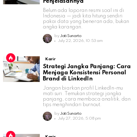
Penjelasannya
Belum ada laporan resmi soal ini di
Indonesia — jadi kita hitung sendiri
pakai data yang beneran ada, bukan
angka karangan.
by
Jati Sunarto
July 22, 2026, 10:53 am
Karir
Strategi Jangka Panjang: Cara
Menjaga Konsistensi Personal
Brand di LinkedIn
Jangan biarkan profil LinkedIn-mu
mati suri. Temukan strategi jangka
panjang, cara membaca analitik, dan
tips menghindari burnout.
by
Jati Sunarto
July 27, 2026, 5:08 pm
Karir