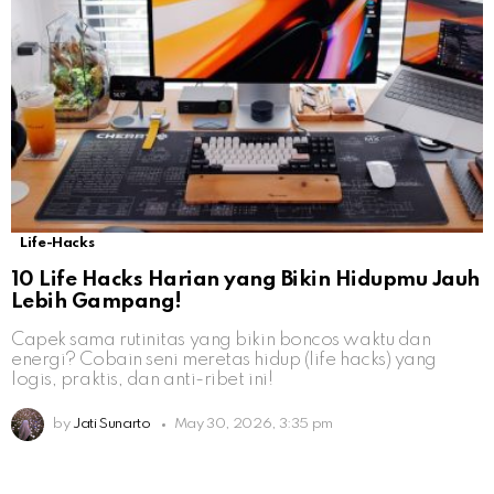
Life-Hacks
10 Life Hacks Harian yang Bikin Hidupmu Jauh
Lebih Gampang!
Capek sama rutinitas yang bikin boncos waktu dan
energi? Cobain seni meretas hidup (life hacks) yang
logis, praktis, dan anti-ribet ini!
by
Jati Sunarto
May 30, 2026, 3:35 pm