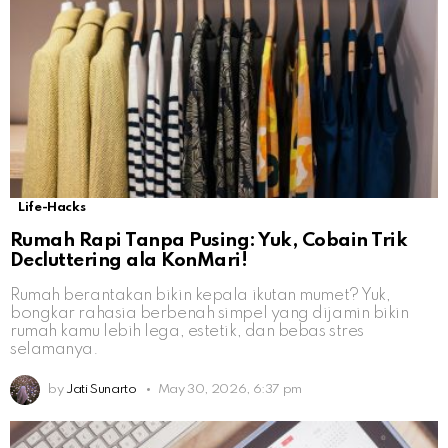
Life-Hacks
Rumah Rapi Tanpa Pusing: Yuk, Cobain Trik
Decluttering ala KonMari!
Rumah berantakan bikin kepala ikutan mumet? Yuk,
bongkar rahasia berbenah simpel yang dijamin bikin
rumah kamu lebih lega, estetik, dan bebas stres
selamanya.
by
Jati Sunarto
May 30, 2026, 6:37 pm