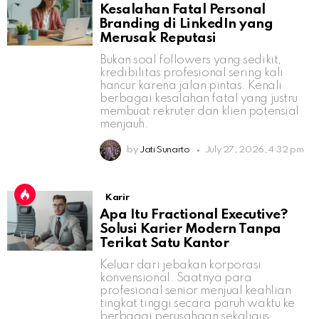
Kesalahan Fatal Personal
Branding di LinkedIn yang
Merusak Reputasi
Bukan soal followers yang sedikit,
kredibilitas profesional sering kali
hancur karena jalan pintas. Kenali
berbagai kesalahan fatal yang justru
membuat rekruter dan klien potensial
menjauh.
by
Jati Sunarto
July 27, 2026, 4:32 pm
Karir
Apa Itu Fractional Executive?
Solusi Karier Modern Tanpa
Terikat Satu Kantor
Keluar dari jebakan korporasi
konvensional. Saatnya para
profesional senior menjual keahlian
tingkat tinggi secara paruh waktu ke
berbagai perusahaan sekaligus.