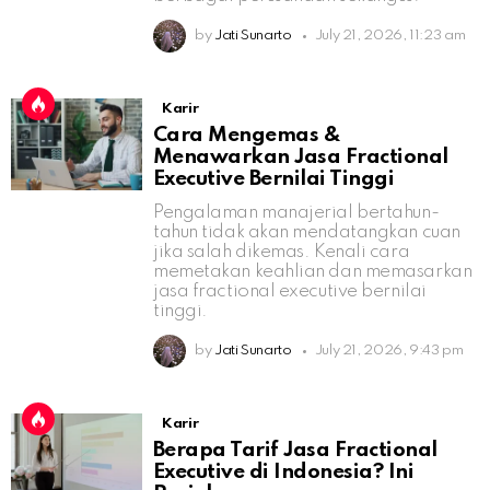
by
Jati Sunarto
July 21, 2026, 11:23 am
Karir
Cara Mengemas &
Menawarkan Jasa Fractional
Executive Bernilai Tinggi
Pengalaman manajerial bertahun-
tahun tidak akan mendatangkan cuan
jika salah dikemas. Kenali cara
memetakan keahlian dan memasarkan
jasa fractional executive bernilai
tinggi.
by
Jati Sunarto
July 21, 2026, 9:43 pm
Karir
Berapa Tarif Jasa Fractional
Executive di Indonesia? Ini