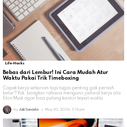
Life-Hacks
Bebas dari Lembur! Ini Cara Mudah Atur
Waktu Pakai Trik Timeboxing
Capek kerja seharian tapi tugas penting gak pernah
kelar? Yuk, bongkar rahasia mengunci jadwal kerja ala
Elon Musk agar bisa pulang kantor tepat waktu.
by
Jati Sunarto
May 30, 2026, 5:13 pm