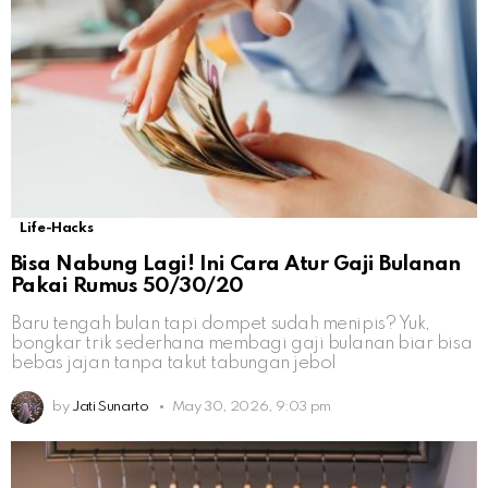
Life-Hacks
Bisa Nabung Lagi! Ini Cara Atur Gaji Bulanan
Pakai Rumus 50/30/20
Baru tengah bulan tapi dompet sudah menipis? Yuk,
bongkar trik sederhana membagi gaji bulanan biar bisa
bebas jajan tanpa takut tabungan jebol
by
Jati Sunarto
May 30, 2026, 9:03 pm