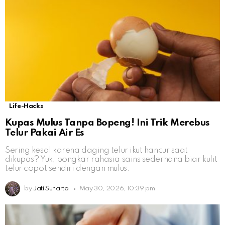
Life-Hacks
Kupas Mulus Tanpa Bopeng! Ini Trik Merebus
Telur Pakai Air Es
Sering kesal karena daging telur ikut hancur saat
dikupas? Yuk, bongkar rahasia sains sederhana biar kulit
telur copot sendiri dengan mulus.
by
Jati Sunarto
May 30, 2026, 10:39 pm