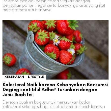
PS Store menjadi pembicaraan terkait dengan
penjualan ponsel ilegal serta banyaknya artis yang ikut
mempromosikan bisnisnya
KESEHATAN
LIFESTYLE
Kolesterol Naik karena Kebanyakan Konsumsi
Daging saat Idul Adha? Turunkan dengan
Jenis Buah Ini
Deretan buah ini bagus untuk menurunkan kadar
kolesterol sekaligus bagu untuk kesehatan tubuh lainnya