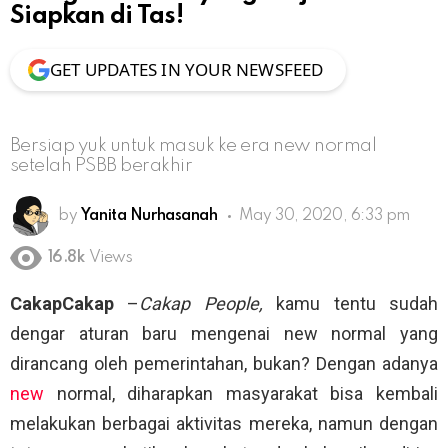
Siapkan di Tas!
GET UPDATES IN YOUR NEWSFEED
Bersiap yuk untuk masuk ke era new normal
setelah PSBB berakhir
by
Yanita Nurhasanah
May 30, 2020, 6:33 pm
16.8k
Views
CakapCakap
–
Cakap People,
kamu tentu sudah
dengar aturan baru mengenai new normal yang
dirancang oleh pemerintahan, bukan? Dengan adanya
new
normal, diharapkan masyarakat bisa kembali
melakukan berbagai aktivitas mereka, namun dengan