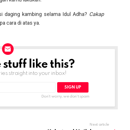
si daging kambing selama Idul Adha?
Cakap
a cara di atas ya.
tuff like this?
ries straight into your inbox!
Don't worry, we don't spam
Next article