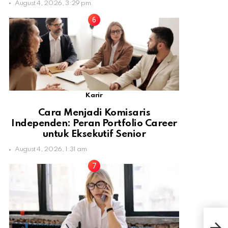
August 4, 2026, 3:29 pm
Karir
Cara Menjadi Komisaris
Independen: Peran Portfolio Career
untuk Eksekutif Senior
August 4, 2026, 1:31 am
Kol
Kon