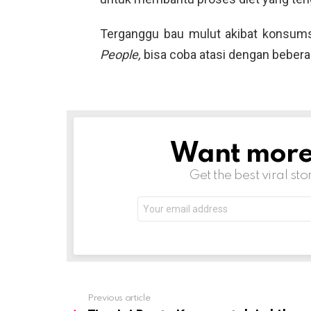
Terganggu bau mulut akibat konsum
People,
bisa coba atasi dengan beberap
Want more s
NEWSLETTER
Get the best viral sto
Email
address:
Previous article
See