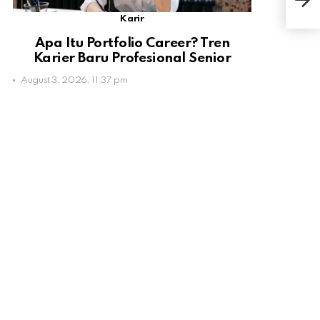
Turu
Karir
Apa Itu Portfolio Career? Tren
Karier Baru Profesional Senior
August 3, 2026, 11:37 pm