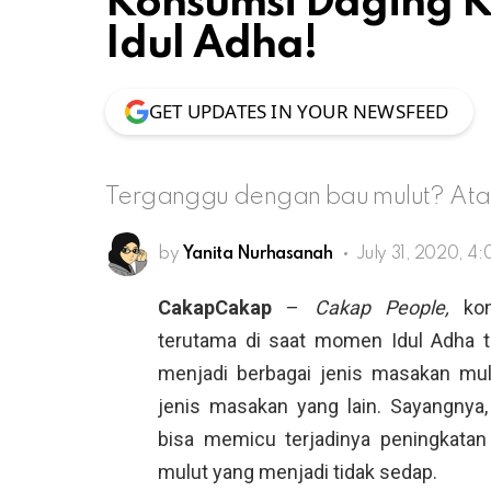
Konsumsi Daging K
Idul Adha!
GET UPDATES IN YOUR NEWSFEED
Terganggu dengan bau mulut? Atas
by
Yanita Nurhasanah
July 31, 2020, 4
CakapCakap
–
Cakap People,
kon
terutama di saat momen Idul Adha t
menjadi berbagai jenis masakan mula
jenis masakan yang lain. Sayangnya
bisa memicu terjadinya peningkatan 
mulut yang menjadi tidak sedap.