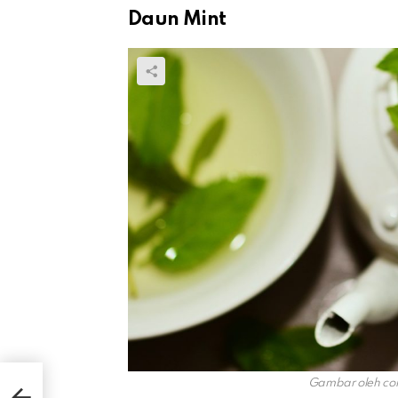
Daun Mint
Gambar oleh con
dah