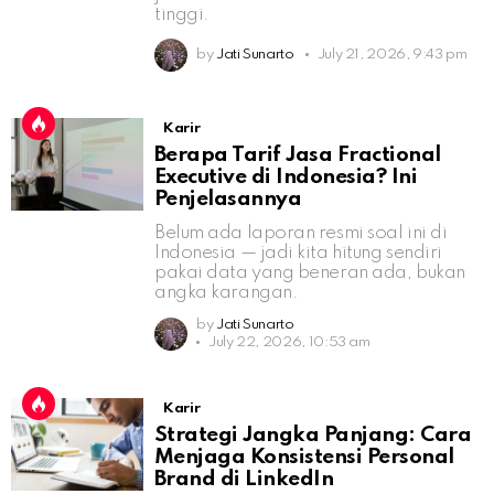
tinggi.
by
Jati Sunarto
July 21, 2026, 9:43 pm
Karir
Berapa Tarif Jasa Fractional
Executive di Indonesia? Ini
Penjelasannya
Belum ada laporan resmi soal ini di
Indonesia — jadi kita hitung sendiri
pakai data yang beneran ada, bukan
angka karangan.
by
Jati Sunarto
July 22, 2026, 10:53 am
Karir
Strategi Jangka Panjang: Cara
Menjaga Konsistensi Personal
Brand di LinkedIn