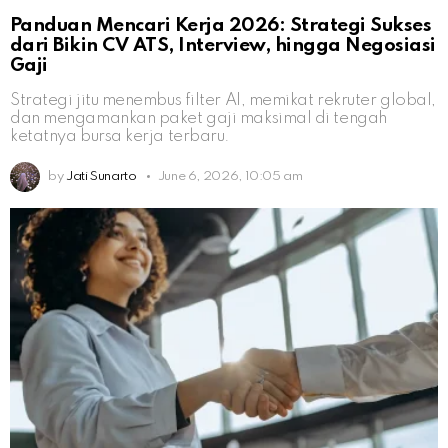
Panduan Mencari Kerja 2026: Strategi Sukses
dari Bikin CV ATS, Interview, hingga Negosiasi
Gaji
Strategi jitu menembus filter AI, memikat rekruter global,
dan mengamankan paket gaji maksimal di tengah
ketatnya bursa kerja terbaru.
by
Jati Sunarto
June 6, 2026, 10:05 am