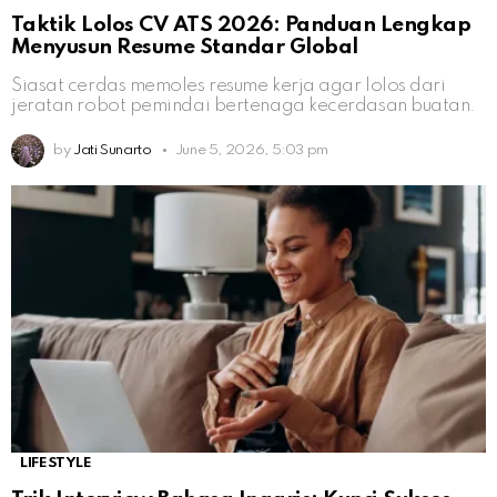
Taktik Lolos CV ATS 2026: Panduan Lengkap
Menyusun Resume Standar Global
Siasat cerdas memoles resume kerja agar lolos dari
jeratan robot pemindai bertenaga kecerdasan buatan.
by
Jati Sunarto
June 5, 2026, 5:03 pm
LIFESTYLE