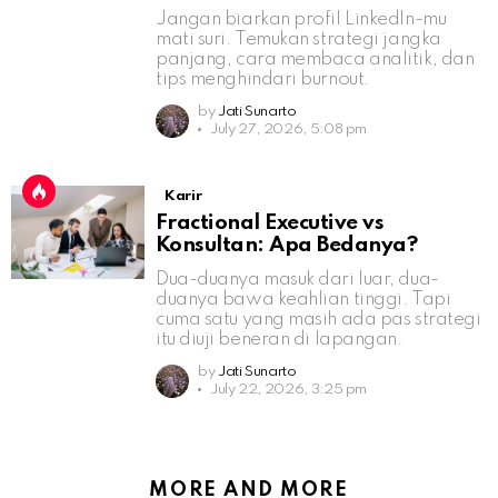
Jangan biarkan profil LinkedIn-mu
mati suri. Temukan strategi jangka
panjang, cara membaca analitik, dan
tips menghindari burnout.
by
Jati Sunarto
July 27, 2026, 5:08 pm
Karir
Fractional Executive vs
Konsultan: Apa Bedanya?
Dua-duanya masuk dari luar, dua-
duanya bawa keahlian tinggi. Tapi
cuma satu yang masih ada pas strategi
itu diuji beneran di lapangan.
by
Jati Sunarto
July 22, 2026, 3:25 pm
MORE AND MORE