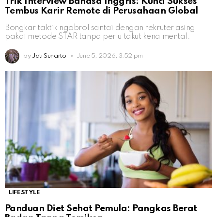
Trik Interview Bahasa Inggris: Kunci Sukses
Tembus Karir Remote di Perusahaan Global
Bongkar taktik ngobrol santai dengan rekruter asing
pakai metode STAR tanpa perlu takut kena mental.
by
Jati Sunarto
June 5, 2026, 3:52 pm
LIFESTYLE
Panduan Diet Sehat Pemula: Pangkas Berat