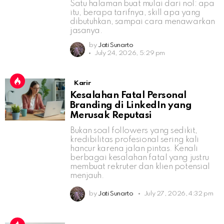
Satu halaman buat mulai dari nol: apa
itu, berapa tarifnya, skill apa yang
dibutuhkan, sampai cara menawarkan
jasanya.
by
Jati Sunarto
July 24, 2026, 5:29 pm
Karir
Kesalahan Fatal Personal
Branding di LinkedIn yang
Merusak Reputasi
Bukan soal followers yang sedikit,
kredibilitas profesional sering kali
hancur karena jalan pintas. Kenali
berbagai kesalahan fatal yang justru
membuat rekruter dan klien potensial
menjauh.
by
Jati Sunarto
July 27, 2026, 4:32 pm