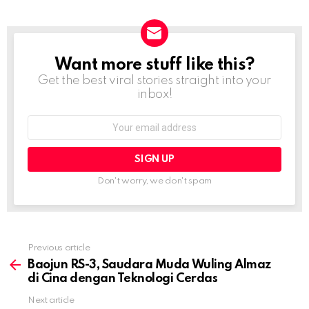
Want more stuff like this?
NEWSLETTER
Get the best viral stories straight into your
inbox!
Email
address:
Don't worry, we don't spam
Previous article
See
more
Baojun RS-3, Saudara Muda Wuling Almaz
di Cina dengan Teknologi Cerdas
Next article