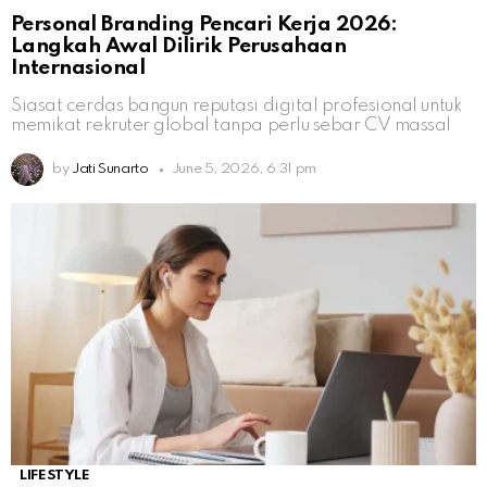
Personal Branding Pencari Kerja 2026:
Langkah Awal Dilirik Perusahaan
Internasional
Siasat cerdas bangun reputasi digital profesional untuk
memikat rekruter global tanpa perlu sebar CV massal
by
Jati Sunarto
June 5, 2026, 6:31 pm
LIFESTYLE