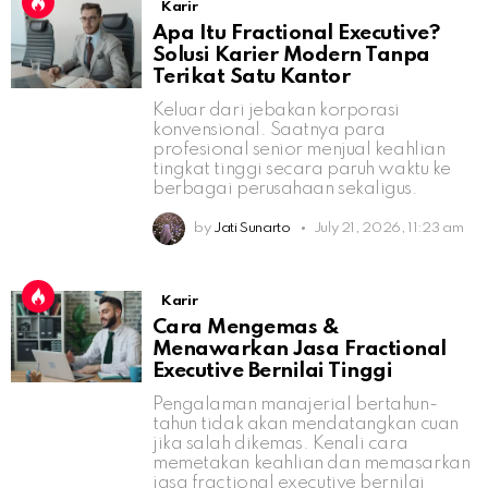
Karir
Apa Itu Fractional Executive?
Solusi Karier Modern Tanpa
Terikat Satu Kantor
Keluar dari jebakan korporasi
konvensional. Saatnya para
profesional senior menjual keahlian
tingkat tinggi secara paruh waktu ke
berbagai perusahaan sekaligus.
by
Jati Sunarto
July 21, 2026, 11:23 am
Karir
Cara Mengemas &
Menawarkan Jasa Fractional
Executive Bernilai Tinggi
Pengalaman manajerial bertahun-
tahun tidak akan mendatangkan cuan
jika salah dikemas. Kenali cara
memetakan keahlian dan memasarkan
jasa fractional executive bernilai