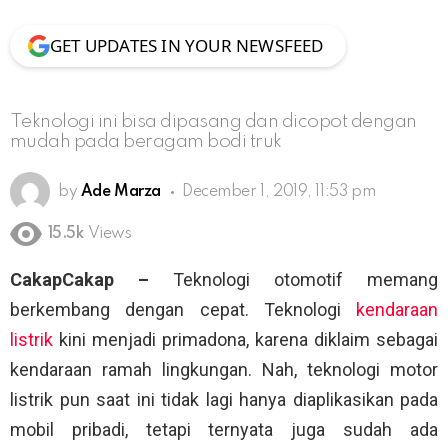
GET UPDATES IN YOUR NEWSFEED
Teknologi ini bisa dipasang dan dicopot dengan
mudah pada beragam bodi truk
by
Ade Marza
December 1, 2019, 11:53 pm
15.5k
Views
CakapCakap –
Teknologi otomotif memang
berkembang dengan cepat. Teknologi
kendaraan
listrik
kini menjadi primadona, karena diklaim sebagai
kendaraan ramah lingkungan. Nah, teknologi motor
listrik pun saat ini tidak lagi hanya diaplikasikan pada
mobil pribadi, tetapi ternyata juga sudah ada