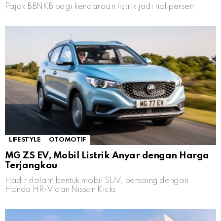
Pajak BBNKB bagi kendaraan listrik jadi nol persen
LIFESTYLE
OTOMOTIF
MG ZS EV, Mobil Listrik Anyar dengan Harga
Terjangkau
Hadir dalam bentuk mobil SUV, bersaing dengan
Honda HR-V dan Nissan Kicks