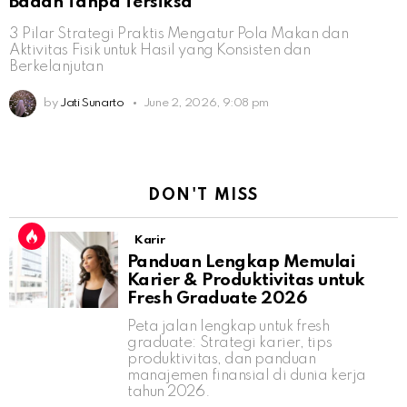
Badan Tanpa Tersiksa
3 Pilar Strategi Praktis Mengatur Pola Makan dan
Aktivitas Fisik untuk Hasil yang Konsisten dan
Berkelanjutan
by
Jati Sunarto
June 2, 2026, 9:08 pm
DON'T MISS
Karir
Panduan Lengkap Memulai
Karier & Produktivitas untuk
Fresh Graduate 2026
Peta jalan lengkap untuk fresh
graduate: Strategi karier, tips
produktivitas, dan panduan
manajemen finansial di dunia kerja
tahun 2026.