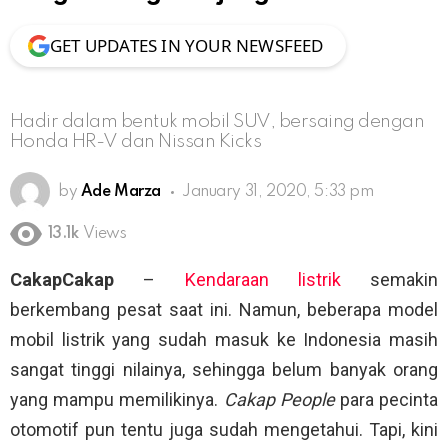
GET UPDATES IN YOUR NEWSFEED
Hadir dalam bentuk mobil SUV, bersaing dengan
Honda HR-V dan Nissan Kicks
by
Ade Marza
January 31, 2020, 5:33 pm
13.1k
Views
CakapCakap
–
Kendaraan listrik
semakin
berkembang pesat saat ini. Namun, beberapa model
mobil listrik yang sudah masuk ke Indonesia masih
sangat tinggi nilainya, sehingga belum banyak orang
yang mampu memilikinya.
Cakap People
para pecinta
otomotif pun tentu juga sudah mengetahui. Tapi, kini