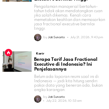
Pengalaman manajerial bertahun-
tahun tidak akan mendatangkan cuan
jika salah dikemas. Kenali cara
memetakan keahlian dan memasarkan
jasa fractional executive bernilai
tinggi.
by
Jati Sunarto
July 21, 2026, 9:43 pm
Karir
Berapa Tarif Jasa Fractional
Executive di Indonesia? Ini
Penjelasannya
Belum ada laporan resmi soal ini di
Indonesia — jadi kita hitung sendiri
pakai data yang beneran ada, bukan
angka karangan.
by
Jati Sunarto
July 22, 2026, 10:53 am