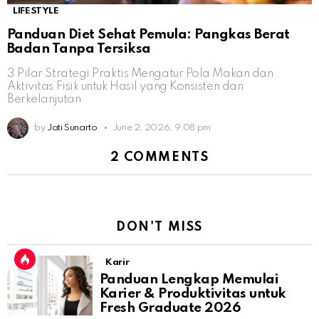
LIFESTYLE
Panduan Diet Sehat Pemula: Pangkas Berat
Badan Tanpa Tersiksa
3 Pilar Strategi Praktis Mengatur Pola Makan dan
Aktivitas Fisik untuk Hasil yang Konsisten dan
Berkelanjutan
by
Jati Sunarto
June 2, 2026, 9:08 pm
2 COMMENTS
DON'T MISS
Karir
Panduan Lengkap Memulai
Karier & Produktivitas untuk
Fresh Graduate 2026