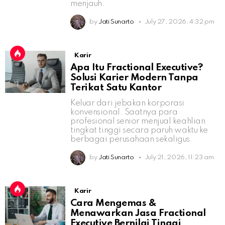
menjauh.
by
Jati Sunarto
July 27, 2026, 4:32 pm
Karir
Apa Itu Fractional Executive?
Solusi Karier Modern Tanpa
Terikat Satu Kantor
Keluar dari jebakan korporasi
konvensional. Saatnya para
profesional senior menjual keahlian
tingkat tinggi secara paruh waktu ke
berbagai perusahaan sekaligus.
by
Jati Sunarto
July 21, 2026, 11:23 am
Karir
Cara Mengemas &
Menawarkan Jasa Fractional
Executive Bernilai Tinggi