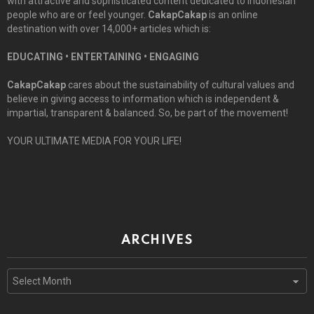
with attractive and sophisticated content dedicated to Indonesian
people who are or feel younger.
CakapCakap
is an online
destination with over 14,000+ articles which is:
EDUCATING • ENTERTAINING • ENGAGING
CakapCakap
cares about the sustainability of cultural values and
believe in giving access to information which is independent &
impartial, transparent & balanced. So, be part of the movement!
YOUR ULTIMATE MEDIA FOR YOUR LIFE!
ARCHIVES
Archives