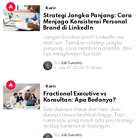
Karir
Strategi Jangka Panjang: Cara
Menjaga Konsistensi Personal
Brand di LinkedIn
Jangan biarkan profil LinkedIn-mu
mati suri. Temukan strategi jangka
panjang, cara membaca analitik, dan
tips menghindari burnout.
by
Jati Sunarto
July 27, 2026, 5:08 pm
Karir
Fractional Executive vs
Konsultan: Apa Bedanya?
Dua-duanya masuk dari luar, dua-
duanya bawa keahlian tinggi. Tapi
cuma satu yang masih ada pas strategi
itu diuji beneran di lapangan.
by
Jati Sunarto