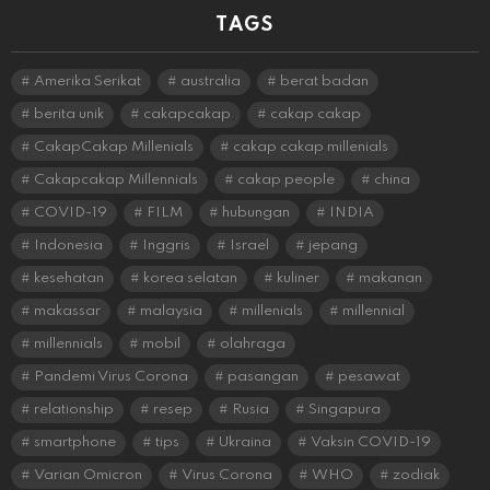
TAGS
Amerika Serikat
australia
berat badan
berita unik
cakapcakap
cakap cakap
CakapCakap Millenials
cakap cakap millenials
Cakapcakap Millennials
cakap people
china
COVID-19
FILM
hubungan
INDIA
Indonesia
Inggris
Israel
jepang
kesehatan
korea selatan
kuliner
makanan
makassar
malaysia
millenials
millennial
millennials
mobil
olahraga
Pandemi Virus Corona
pasangan
pesawat
relationship
resep
Rusia
Singapura
smartphone
tips
Ukraina
Vaksin COVID-19
Varian Omicron
Virus Corona
WHO
zodiak