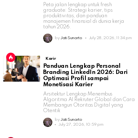
Peta jalan lengkap untuk fresh
graduate: Strategi karier, tips
produktivitas, dan panduan
manajemen finansial di dunia kerja
tahun 2026.
by
Jati Sunarto
July 28, 2026, 11:34 pm
Karir
Panduan Lengkap Personal
Branding LinkedIn 2026: Dari
Optimasi Profil sampai
Monetisasi Karier
Arsitektur Lengkap Menembus
Algoritma AI Rekruter Global dan Cara
Membangun Otoritas Digital yang
Otentik
by
Jati Sunarto
July 27, 2026, 10:59 pm