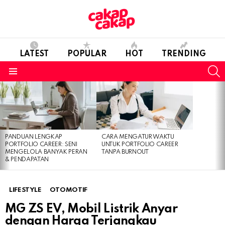
LATEST
POPULAR
HOT
TRENDING
S
Menu
LATEST
STORIES
PANDUAN LENGKAP
CARA MENGATUR WAKTU
PORTFOLIO CAREER: SENI
UNTUK PORTFOLIO CAREER
MENGELOLA BANYAK PERAN
TANPA BURNOUT
& PENDAPATAN
LIFESTYLE
OTOMOTIF
MG ZS EV, Mobil Listrik Anyar
dengan Harga Terjangkau