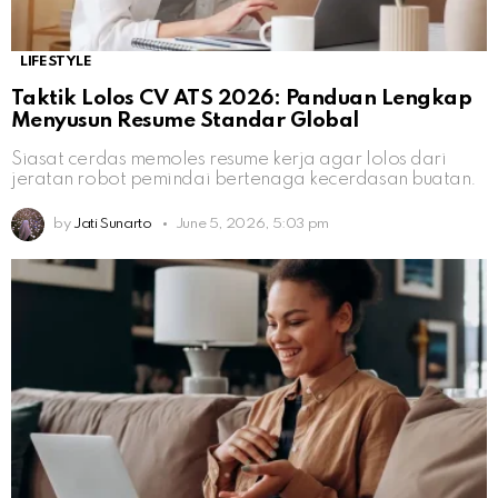
LIFESTYLE
Taktik Lolos CV ATS 2026: Panduan Lengkap
Menyusun Resume Standar Global
Siasat cerdas memoles resume kerja agar lolos dari
jeratan robot pemindai bertenaga kecerdasan buatan.
by
Jati Sunarto
June 5, 2026, 5:03 pm