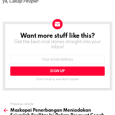
ya,
Cakap People
!
Want more stuff like this?
NEWSLETTER
Get the best viral stories straight into your
inbox!
Email
address:
Don't worry, we don't spam
Previous article
See
more
Maskapai Penerbangan Meniadakan