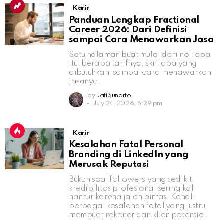
Karir
Panduan Lengkap Fractional
Career 2026: Dari Definisi
sampai Cara Menawarkan Jasa
Satu halaman buat mulai dari nol: apa
itu, berapa tarifnya, skill apa yang
dibutuhkan, sampai cara menawarkan
jasanya.
by
Jati Sunarto
July 24, 2026, 5:29 pm
Karir
Kesalahan Fatal Personal
Branding di LinkedIn yang
Merusak Reputasi
Bukan soal followers yang sedikit,
kredibilitas profesional sering kali
hancur karena jalan pintas. Kenali
berbagai kesalahan fatal yang justru
membuat rekruter dan klien potensial