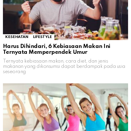
KESEHATAN
LIFESTYLE
Harus Dihindari, 6 Kebiasaan Makan Ini
Ternyata Memperpendek Umur
Ternyata kebiasaan makan, cara diet, dan jenis
makanan yang dikonsumsi dapat berdampak pada usia
seseorang