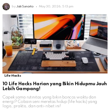
by
Jati Sunarto
May 30, 2026, 5:13 pm
Life-Hacks
10 Life Hacks Harian yang Bikin Hidupmu Jauh
Lebih Gampang!
Capek sama rutinitas yang bikin boncos waktu dan
energi? Cobain seni meretas hidup (life hacks) yang
logis, praktis, dan anti-ribet ini!