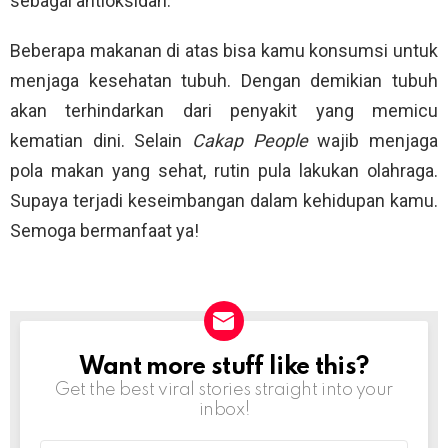
sebagai antioksidan.
Beberapa makanan di atas bisa kamu konsumsi untuk
menjaga kesehatan tubuh. Dengan demikian tubuh
akan terhindarkan dari penyakit yang memicu
kematian dini. Selain
Cakap People
wajib menjaga
pola makan yang sehat, rutin pula lakukan olahraga.
Supaya terjadi keseimbangan dalam kehidupan kamu.
Semoga bermanfaat ya!
Want more stuff like this?
NEWSLETTER
Get the best viral stories straight into your
inbox!
Email