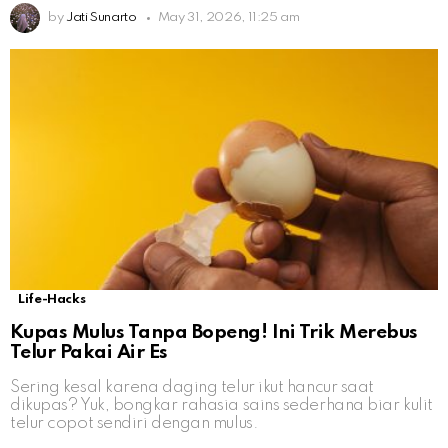
by
Jati Sunarto
May 31, 2026, 11:25 am
Life-Hacks
Kupas Mulus Tanpa Bopeng! Ini Trik Merebus
Telur Pakai Air Es
Sering kesal karena daging telur ikut hancur saat
dikupas? Yuk, bongkar rahasia sains sederhana biar kulit
telur copot sendiri dengan mulus.