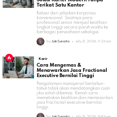
Terikat Satu Kantor
Keluar dari jebakan korporasi
konvensional. Saatnya para
profesional senior menjual keahlian
tingkat tinggi secara paruh waktu ke
berbagai perusahaan sekaligus.
by
Jati Sunarto
July 21, 2026, 11:23 am
Karir
Cara Mengemas &
Menawarkan Jasa Fractional
Executive Bernilai Tinggi
Pengalaman manajerial bertahun-
tahun tidak akan mendatangkan cuan
jika salah dikemas. Kenali cara
memetakan keahlian dan memasarkan
jasa fractional executive bernilai
tinggi.
by
Jati Sunarto
July 21, 2026, 9:43 pm