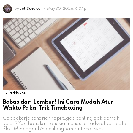
by
Jati Sunarto
May 30, 2026, 6:37 pm
Life-Hacks
Bebas dari Lembur! Ini Cara Mudah Atur
Waktu Pakai Trik Timeboxing
Capek kerja seharian tapi tugas penting gak pernah
kelar? Yuk, bongkar rahasia mengunci jadwal kerja ala
Elon Musk agar bisa pulang kantor tepat waktu.