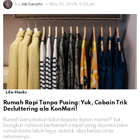
by
Jati Sunarto
May 30, 2026, 9:03 pm
Life-Hacks
Rumah Rapi Tanpa Pusing: Yuk, Cobain Trik
Decluttering ala KonMari!
Rumah berantakan bikin kepala ikutan mumet? Yuk,
bongkar rahasia berbenah simpel yang dijamin bikin
rumah kamu lebih lega, estetik, dan bebas stres
selamanya.