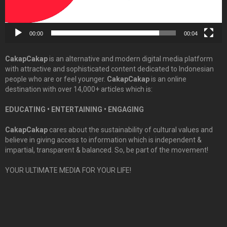
00:00
00:04
CakapCakap
is an alternative and modern digital media platform
with attractive and sophisticated content dedicated to Indonesian
people who are or feel younger.
CakapCakap
is an online
destination with over 14,000+ articles which is:
EDUCATING • ENTERTAINING • ENGAGING
CakapCakap
cares about the sustainability of cultural values and
believe in giving access to information which is independent &
impartial, transparent & balanced. So, be part of the movement!
YOUR ULTIMATE MEDIA FOR YOUR LIFE!