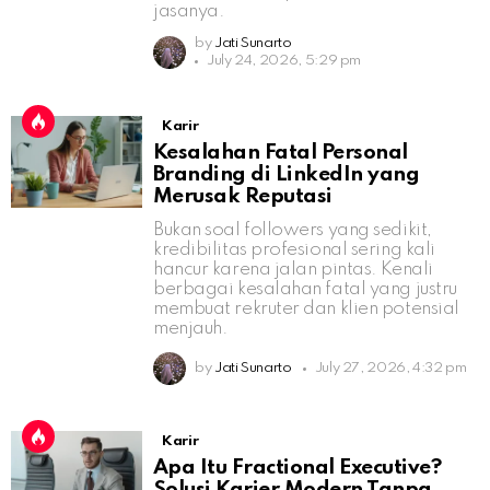
jasanya.
by
Jati Sunarto
July 24, 2026, 5:29 pm
Karir
Kesalahan Fatal Personal
Branding di LinkedIn yang
Merusak Reputasi
Bukan soal followers yang sedikit,
kredibilitas profesional sering kali
hancur karena jalan pintas. Kenali
berbagai kesalahan fatal yang justru
membuat rekruter dan klien potensial
menjauh.
by
Jati Sunarto
July 27, 2026, 4:32 pm
Karir
Apa Itu Fractional Executive?
Solusi Karier Modern Tanpa