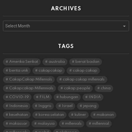
ARCHIVES
Archives
TAGS
Amerika Serikat
australia
berat badan
berita unik
cakapcakap
cakap cakap
CakapCakap Millenials
cakap cakap millenials
Cakapcakap Millennials
cakap people
china
COVID-19
FILM
hubungan
INDIA
Indonesia
Inggris
Israel
jepang
kesehatan
korea selatan
kuliner
makanan
makassar
malaysia
millenials
millennial