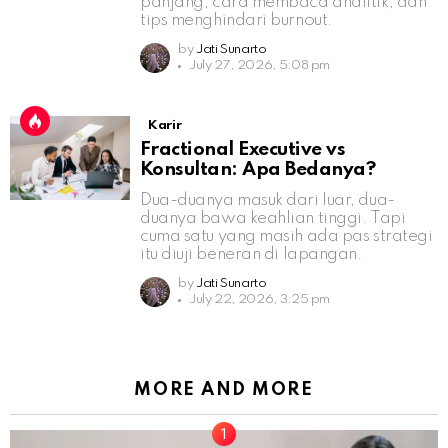
panjang, cara membaca analitik, dan
tips menghindari burnout.
by
Jati Sunarto
July 27, 2026, 5:08 pm
Karir
Fractional Executive vs
Konsultan: Apa Bedanya?
Dua-duanya masuk dari luar, dua-
duanya bawa keahlian tinggi. Tapi
cuma satu yang masih ada pas strategi
itu diuji beneran di lapangan.
by
Jati Sunarto
July 22, 2026, 3:25 pm
MORE AND MORE