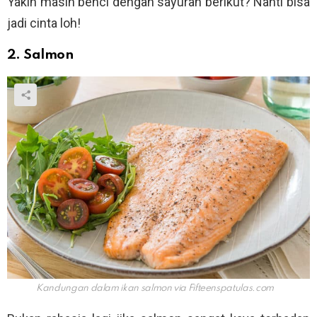
Yakin masih benci dengan sayuran berikut? Nanti bisa
jadi cinta loh!
2. Salmon
Kandungan dalam ikan salmon via
Fifteenspatulas.com