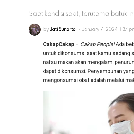
Saat kondisi sakit, terutama batu
by
Jati Sunarto
January 7, 2024, 1:37 p
CakapCakap
–
Cakap People!
Ada be
untuk dikonsumsi saat kamu sedang sak
nafsu makan akan mengalami penuruna
dapat dikonsumsi. Penyembuhan yang 
mengonsumsi obat adalah melalui mak