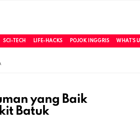
SCI-TECH
LIFE-HACKS
POJOK INGGRIS
WHAT’S 
.
man yang Baik
kit Batuk