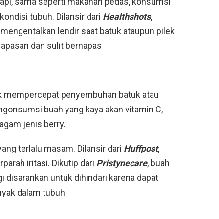
tapi, sama seperti makanan pedas, konsumsi
ondisi tubuh. Dilansir dari
Healthshots
,
engentalkan lendir saat batuk ataupun pilek
apasan dan sulit bernapas
uk mempercepat penyembuhan batuk atau
engonsumsi buah yang kaya akan vitamin C,
ragam jenis berry.
yang terlalu masam. Dilansir dari
Huffpost
,
rah iritasi. Dikutip dari
Pristynecare
, buah
 disarankan untuk dihindari karena dapat
nyak dalam tubuh.