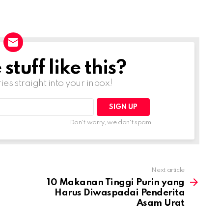
tuff like this?
ries straight into your inbox!
Don't worry, we don't spam
Next article
10 Makanan Tinggi Purin yang
Harus Diwaspadai Penderita
Asam Urat