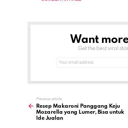
Want more s
NEWSLETTER
Get the best viral sto
Email
address:
Previous article
See
more
Resep Makaroni Panggang Keju
Mozarella yang Lumer, Bisa untuk
Ide Jualan