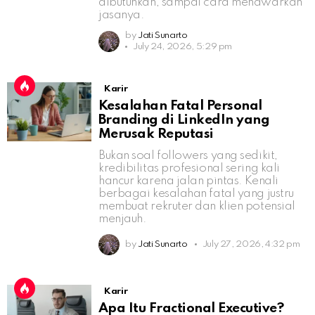
dibutuhkan, sampai cara menawarkan
jasanya.
by
Jati Sunarto
July 24, 2026, 5:29 pm
Karir
Kesalahan Fatal Personal
Branding di LinkedIn yang
Merusak Reputasi
Bukan soal followers yang sedikit,
kredibilitas profesional sering kali
hancur karena jalan pintas. Kenali
berbagai kesalahan fatal yang justru
membuat rekruter dan klien potensial
menjauh.
by
Jati Sunarto
July 27, 2026, 4:32 pm
Karir
Apa Itu Fractional Executive?