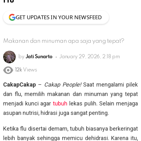
Flu
GET UPDATES IN YOUR NEWSFEED
Makanan dan minuman apa saja yang tepat?
by
Jati Sunarto
January 29, 2026, 2:18 pm
12k
Views
CakapCakap
–
Cakap People!
Saat mengalami pilek
dan flu, memilih makanan dan minuman yang tepat
menjadi kunci agar
tubuh
lekas pulih. Selain menjaga
asupan nutrisi, hidrasi juga sangat penting.
Ketika flu disertai demam, tubuh biasanya berkeringat
lebih banyak sehingga memicu dehidrasi. Karena itu,