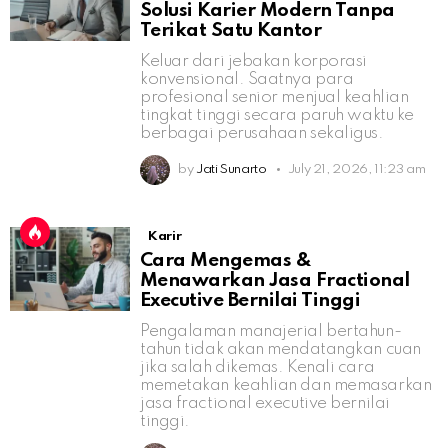
Solusi Karier Modern Tanpa
Terikat Satu Kantor
Keluar dari jebakan korporasi
konvensional. Saatnya para
profesional senior menjual keahlian
tingkat tinggi secara paruh waktu ke
berbagai perusahaan sekaligus.
by
Jati Sunarto
July 21, 2026, 11:23 am
Karir
Cara Mengemas &
Menawarkan Jasa Fractional
Executive Bernilai Tinggi
Pengalaman manajerial bertahun-
tahun tidak akan mendatangkan cuan
jika salah dikemas. Kenali cara
memetakan keahlian dan memasarkan
jasa fractional executive bernilai
tinggi.