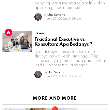
panjang, cara membaca analitik, dan
tips menghindari burnout.
by
Jati Sunarto
July 27, 2026, 5:08 pm
Karir
Fractional Executive vs
Konsultan: Apa Bedanya?
Dua-duanya masuk dari luar, dua-
duanya bawa keahlian tinggi. Tapi
cuma satu yang masih ada pas strategi
itu diuji beneran di lapangan.
by
Jati Sunarto
July 22, 2026, 3:25 pm
MORE AND MORE