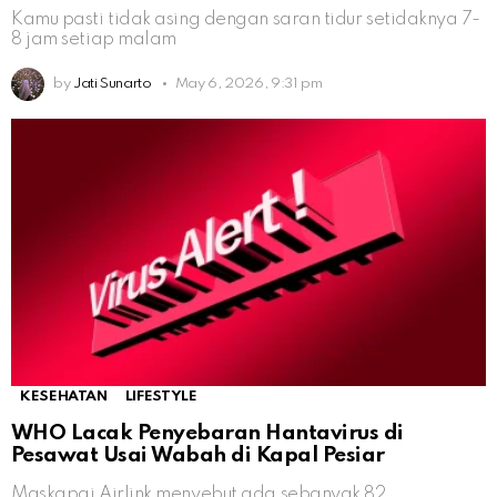
Kamu pasti tidak asing dengan saran tidur setidaknya 7-
8 jam setiap malam
by
Jati Sunarto
May 6, 2026, 9:31 pm
KESEHATAN
LIFESTYLE
WHO Lacak Penyebaran Hantavirus di
Pesawat Usai Wabah di Kapal Pesiar
Maskapai Airlink menyebut ada sebanyak 82