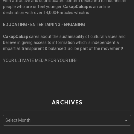
with attractive and sophisticated content dedicated to Indonesian
people who are or feel younger.
CakapCakap
is an online
destination with over 14,000+ articles which is:
EDUCATING • ENTERTAINING • ENGAGING
CakapCakap
cares about the sustainability of cultural values and
believe in giving access to information which is independent &
impartial, transparent & balanced. So, be part of the movement!
YOUR ULTIMATE MEDIA FOR YOUR LIFE!
ARCHIVES
Archives