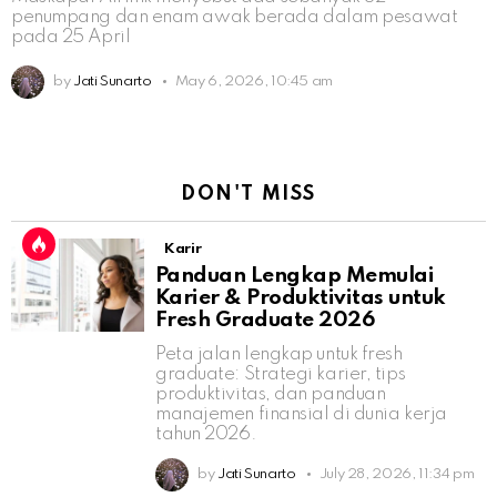
penumpang dan enam awak berada dalam pesawat
pada 25 April
by
Jati Sunarto
May 6, 2026, 10:45 am
DON'T MISS
Karir
Panduan Lengkap Memulai
Karier & Produktivitas untuk
Fresh Graduate 2026
Peta jalan lengkap untuk fresh
graduate: Strategi karier, tips
produktivitas, dan panduan
manajemen finansial di dunia kerja
tahun 2026.
by
Jati Sunarto
July 28, 2026, 11:34 pm