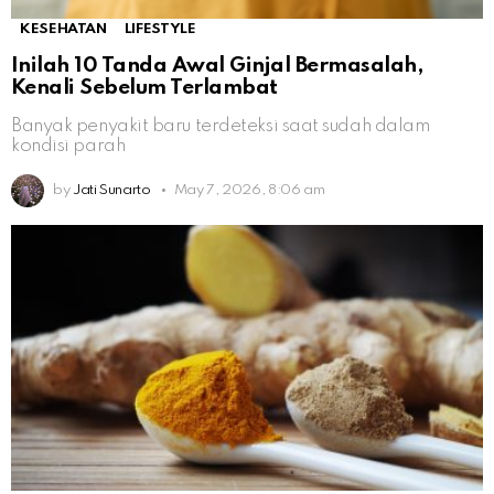
KESEHATAN
LIFESTYLE
Inilah 10 Tanda Awal Ginjal Bermasalah,
Kenali Sebelum Terlambat
Banyak penyakit baru terdeteksi saat sudah dalam
kondisi parah
by
Jati Sunarto
May 7, 2026, 8:06 am