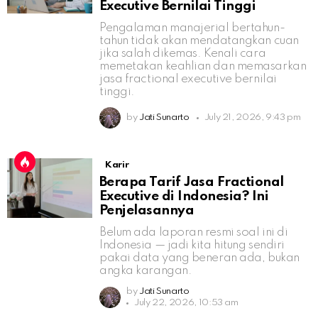
Executive Bernilai Tinggi
Pengalaman manajerial bertahun-
tahun tidak akan mendatangkan cuan
jika salah dikemas. Kenali cara
memetakan keahlian dan memasarkan
jasa fractional executive bernilai
tinggi.
by
Jati Sunarto
July 21, 2026, 9:43 pm
Karir
Berapa Tarif Jasa Fractional
Executive di Indonesia? Ini
Penjelasannya
Belum ada laporan resmi soal ini di
Indonesia — jadi kita hitung sendiri
pakai data yang beneran ada, bukan
angka karangan.
by
Jati Sunarto
July 22, 2026, 10:53 am