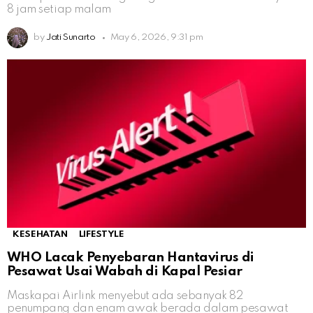
8 jam setiap malam
by
Jati Sunarto
May 6, 2026, 9:31 pm
KESEHATAN
LIFESTYLE
WHO Lacak Penyebaran Hantavirus di
Pesawat Usai Wabah di Kapal Pesiar
Maskapai Airlink menyebut ada sebanyak 82
penumpang dan enam awak berada dalam pesawat