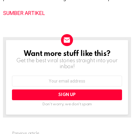
SUMBER ARTIKEL
Want more stuff like this?
NEWSLETTER
Get the best viral stories straight into your
inbox!
Email
address:
Don't worry, we don't spam
Previous article