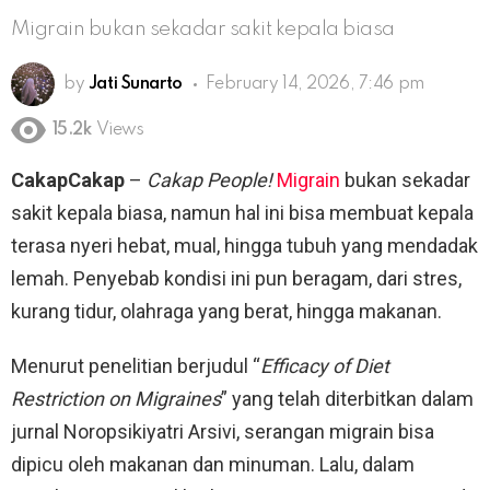
Migrain bukan sekadar sakit kepala biasa
by
Jati Sunarto
February 14, 2026, 7:46 pm
15.2k
Views
CakapCakap
–
Cakap People!
Migrain
bukan sekadar
sakit kepala biasa, namun hal ini bisa membuat kepala
terasa nyeri hebat, mual, hingga tubuh yang mendadak
lemah. Penyebab kondisi ini pun beragam, dari stres,
kurang tidur, olahraga yang berat, hingga makanan.
Menurut penelitian berjudul “
Efficacy of Diet
Restriction on Migraines
” yang telah diterbitkan dalam
jurnal Noropsikiyatri Arsivi, serangan migrain bisa
dipicu oleh makanan dan minuman. Lalu, dalam