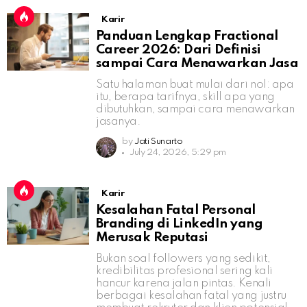
Karir
Panduan Lengkap Fractional
Career 2026: Dari Definisi
sampai Cara Menawarkan Jasa
Satu halaman buat mulai dari nol: apa
itu, berapa tarifnya, skill apa yang
dibutuhkan, sampai cara menawarkan
jasanya.
by
Jati Sunarto
July 24, 2026, 5:29 pm
Karir
Kesalahan Fatal Personal
Branding di LinkedIn yang
Merusak Reputasi
Bukan soal followers yang sedikit,
kredibilitas profesional sering kali
hancur karena jalan pintas. Kenali
berbagai kesalahan fatal yang justru