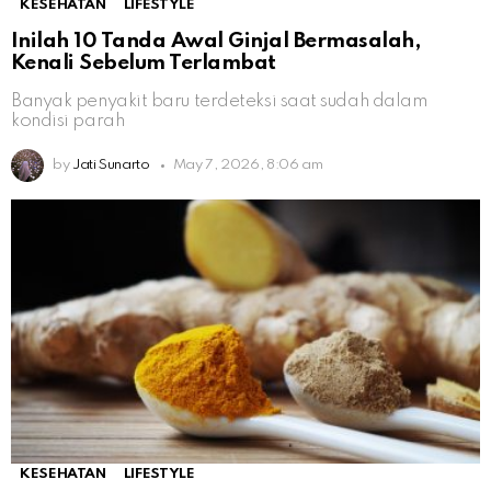
KESEHATAN
LIFESTYLE
Inilah 10 Tanda Awal Ginjal Bermasalah,
Kenali Sebelum Terlambat
Banyak penyakit baru terdeteksi saat sudah dalam
kondisi parah
by
Jati Sunarto
May 7, 2026, 8:06 am
KESEHATAN
LIFESTYLE