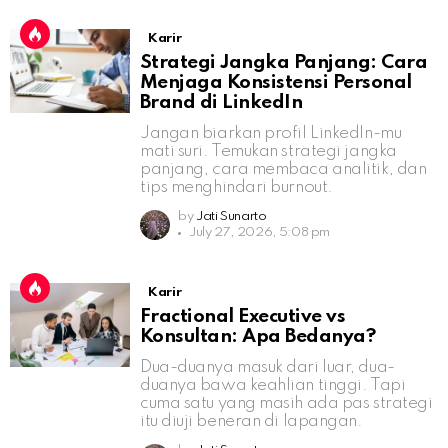
Karir
Strategi Jangka Panjang: Cara
Menjaga Konsistensi Personal
Brand di LinkedIn
Jangan biarkan profil LinkedIn-mu
mati suri. Temukan strategi jangka
panjang, cara membaca analitik, dan
tips menghindari burnout.
by
Jati Sunarto
July 27, 2026, 5:08 pm
Karir
Fractional Executive vs
Konsultan: Apa Bedanya?
Dua-duanya masuk dari luar, dua-
duanya bawa keahlian tinggi. Tapi
cuma satu yang masih ada pas strategi
itu diuji beneran di lapangan.