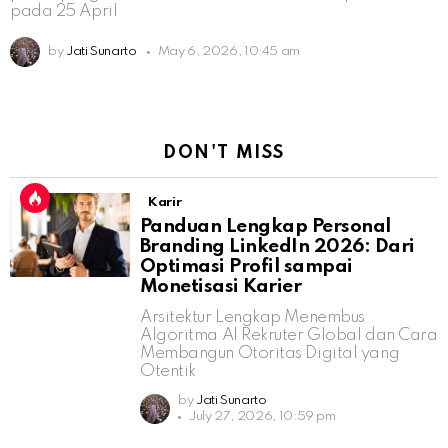
pada 25 April
by
Jati Sunarto
May 6, 2026, 10:45 am
DON'T MISS
Karir
Panduan Lengkap Personal
Branding LinkedIn 2026: Dari
Optimasi Profil sampai
Monetisasi Karier
Arsitektur Lengkap Menembus
Algoritma AI Rekruter Global dan Cara
Membangun Otoritas Digital yang
Otentik
by
Jati Sunarto
July 27, 2026, 10:59 pm