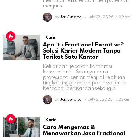
membuat rekruter dan klien potensial
menjauh.
by
Jati Sunarto
July 27, 2026, 4:32 pm
Karir
Apa Itu Fractional Executive?
Solusi Karier Modern Tanpa
Terikat Satu Kantor
Keluar dari jebakan korporasi
konvensional. Saatnya para
profesional senior menjual keahlian
tingkat tinggi secara paruh waktu ke
berbagai perusahaan sekaligus.
by
Jati Sunarto
July 21, 2026, 11:23 am
Karir
Cara Mengemas &
Menawarkan Jasa Fractional