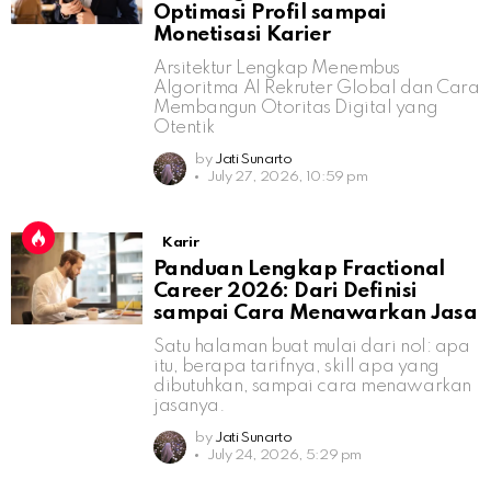
Optimasi Profil sampai
Monetisasi Karier
Arsitektur Lengkap Menembus
Algoritma AI Rekruter Global dan Cara
Membangun Otoritas Digital yang
Otentik
by
Jati Sunarto
July 27, 2026, 10:59 pm
Karir
Panduan Lengkap Fractional
Career 2026: Dari Definisi
sampai Cara Menawarkan Jasa
Satu halaman buat mulai dari nol: apa
itu, berapa tarifnya, skill apa yang
dibutuhkan, sampai cara menawarkan
jasanya.
by
Jati Sunarto
July 24, 2026, 5:29 pm