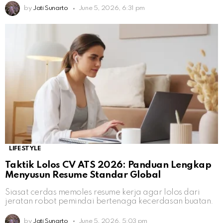
by
Jati Sunarto
June 5, 2026, 6:31 pm
LIFESTYLE
Taktik Lolos CV ATS 2026: Panduan Lengkap
Menyusun Resume Standar Global
Siasat cerdas memoles resume kerja agar lolos dari
jeratan robot pemindai bertenaga kecerdasan buatan.
by
Jati Sunarto
June 5, 2026, 5:03 pm