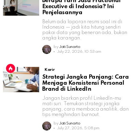
Berapa Tarif Jasa Fractional
Executive di Indonesia? Ini
Penjelasannya
Belum ada laporan resmi soal ini di
Indonesia — jadi kita hitung sendiri
pakai data yang beneran ada, bukan
angka karangan.
by
Jati Sunarto
July 22, 2026, 10:53 am
Karir
Strategi Jangka Panjang: Cara
Menjaga Konsistensi Personal
Brand di LinkedIn
Jangan biarkan profil LinkedIn-mu
mati suri. Temukan strategi jangka
panjang, cara membaca analitik, dan
tips menghindari burnout.
by
Jati Sunarto
July 27, 2026, 5:08 pm