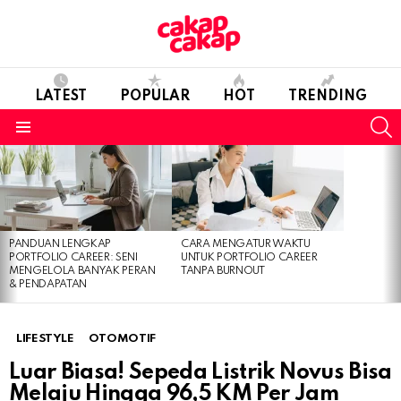
LATEST
POPULAR
HOT
TRENDING
S
Menu
LATEST
STORIES
PANDUAN LENGKAP
CARA MENGATUR WAKTU
PORTFOLIO CAREER: SENI
UNTUK PORTFOLIO CAREER
MENGELOLA BANYAK PERAN
TANPA BURNOUT
& PENDAPATAN
LIFESTYLE
OTOMOTIF
Luar Biasa! Sepeda Listrik Novus Bisa
Melaju Hingga 96,5 KM Per Jam