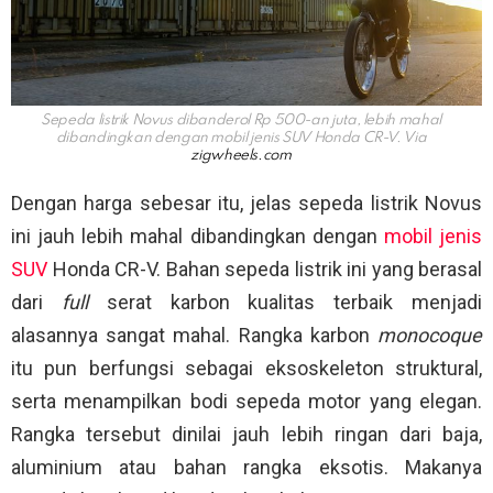
Sepeda listrik Novus dibanderol Rp 500-an juta, lebih mahal
dibandingkan dengan mobil jenis SUV Honda CR-V. Via
zigwheels.com
Dengan harga sebesar itu, jelas sepeda listrik Novus
ini jauh lebih mahal dibandingkan dengan
mobil jenis
SUV
Honda CR-V. Bahan sepeda listrik ini yang berasal
dari
full
serat karbon kualitas terbaik menjadi
alasannya sangat mahal. Rangka karbon
monocoque
itu pun berfungsi sebagai eksoskeleton struktural,
serta menampilkan bodi sepeda motor yang elegan.
Rangka tersebut dinilai jauh lebih ringan dari baja,
aluminium atau bahan rangka eksotis. Makanya