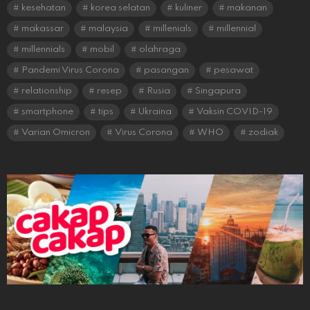
kesehatan
korea selatan
kuliner
makanan
makassar
malaysia
millenials
millennial
millennials
mobil
olahraga
Pandemi Virus Corona
pasangan
pesawat
relationship
resep
Rusia
Singapura
smartphone
tips
Ukraina
Vaksin COVID-19
Varian Omicron
Virus Corona
WHO
zodiak