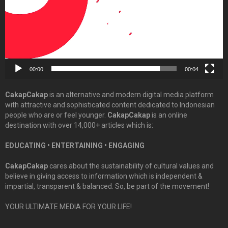
00:00
00:04
CakapCakap
is an alternative and modern digital media platform
with attractive and sophisticated content dedicated to Indonesian
people who are or feel younger.
CakapCakap
is an online
destination with over 14,000+ articles which is:
EDUCATING • ENTERTAINING • ENGAGING
CakapCakap
cares about the sustainability of cultural values and
believe in giving access to information which is independent &
impartial, transparent & balanced. So, be part of the movement!
YOUR ULTIMATE MEDIA FOR YOUR LIFE!