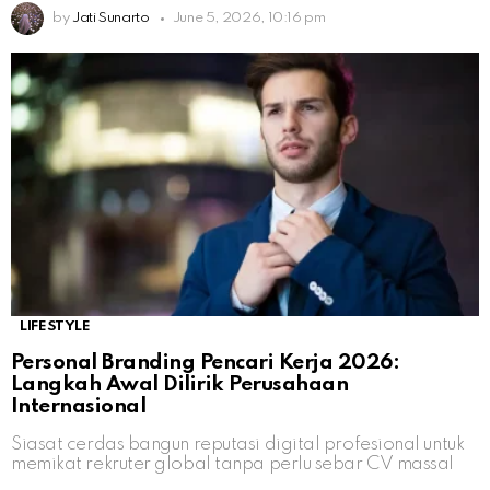
by
Jati Sunarto
June 5, 2026, 10:16 pm
LIFESTYLE
Personal Branding Pencari Kerja 2026:
Langkah Awal Dilirik Perusahaan
Internasional
Siasat cerdas bangun reputasi digital profesional untuk
memikat rekruter global tanpa perlu sebar CV massal