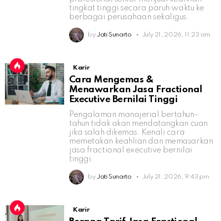
tingkat tinggi secara paruh waktu ke
berbagai perusahaan sekaligus.
by
Jati Sunarto
July 21, 2026, 11:23 am
Karir
Cara Mengemas &
Menawarkan Jasa Fractional
Executive Bernilai Tinggi
Pengalaman manajerial bertahun-
tahun tidak akan mendatangkan cuan
jika salah dikemas. Kenali cara
memetakan keahlian dan memasarkan
jasa fractional executive bernilai
tinggi.
by
Jati Sunarto
July 21, 2026, 9:43 pm
Karir