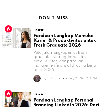
DON'T MISS
Karir
Panduan Lengkap Memulai
Karier & Produktivitas untuk
Fresh Graduate 2026
Peta jalan lengkap untuk fresh
graduate: Strategi karier, tips
produktivitas, dan panduan
manajemen finansial di dunia kerja
tahun 2026.
by
Jati Sunarto
July 28, 2026, 11:34 pm
Karir
Panduan Lengkap Personal
Branding LinkedIn 2026: Dari