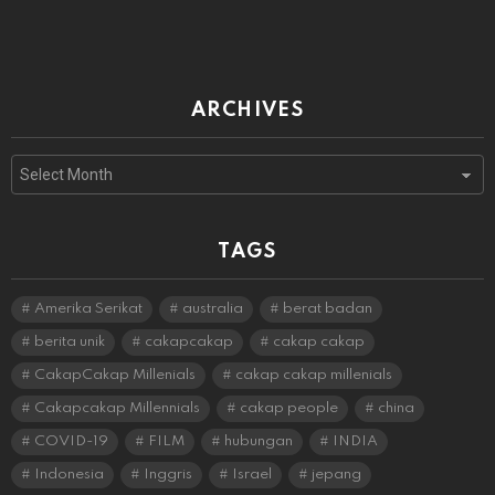
ARCHIVES
Archives
TAGS
Amerika Serikat
australia
berat badan
berita unik
cakapcakap
cakap cakap
CakapCakap Millenials
cakap cakap millenials
Cakapcakap Millennials
cakap people
china
COVID-19
FILM
hubungan
INDIA
Indonesia
Inggris
Israel
jepang