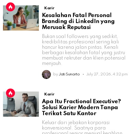
Karir
Kesalahan Fatal Personal
Branding di LinkedIn yang
Merusak Reputasi
Bukan soal followers yang sedikit,
kredibilitas profesional sering kali
hancur karena jalan pintas. Kenali
berbagai kesalahan fatal yang justru
membuat rekruter dan klien potensial
menjauh.
by
Jati Sunarto
July 27, 2026, 4:32 pm
Karir
Apa Itu Fractional Executive?
Solusi Karier Modern Tanpa
Terikat Satu Kantor
Keluar dari jebakan korporasi
konvensional. Saatnya para
profesional senior menjual keahlian