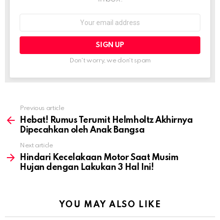
Email
address:
Don't worry, we don't spam
Previous article
See
more
Hebat! Rumus Terumit Helmholtz Akhirnya
Dipecahkan oleh Anak Bangsa
Next article
Hindari Kecelakaan Motor Saat Musim
Hujan dengan Lakukan 3 Hal Ini!
YOU MAY ALSO LIKE