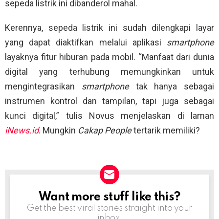
sepeda listrik ini dibanderol mahal.
Kerennya, sepeda listrik ini sudah dilengkapi layar
yang dapat diaktifkan melalui aplikasi
smartphone
layaknya fitur hiburan pada mobil. “Manfaat dari dunia
digital yang terhubung memungkinkan untuk
mengintegrasikan
smartphone
tak hanya sebagai
instrumen kontrol dan tampilan, tapi juga sebagai
kunci digital,” tulis Novus menjelaskan di laman
iNews.id
. Mungkin
Cakap People
tertarik memiliki?
Want more stuff like this?
NEWSLETTER
Get the best viral stories straight into your
inbox!