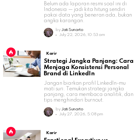
Belum ada laporan resmi soal ini di
Indonesia — jadi kita hitung sendiri
pakai data yang beneran ada, bukan
angka karangan.
by
Jati Sunarto
July 22, 2026, 10:53 am
Karir
Strategi Jangka Panjang: Cara
Menjaga Konsistensi Personal
Brand di LinkedIn
Jangan biarkan profil LinkedIn-mu
mati suri. Temukan strategi jangka
panjang, cara membaca analitik, dan
tips menghindari burnout.
by
Jati Sunarto
July 27, 2026, 5:08 pm
Karir