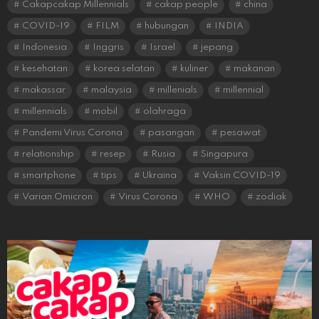
Cakapcakap Millennials
cakap people
china
COVID-19
FILM
hubungan
INDIA
Indonesia
Inggris
Israel
jepang
kesehatan
korea selatan
kuliner
makanan
makassar
malaysia
millenials
millennial
millennials
mobil
olahraga
Pandemi Virus Corona
pasangan
pesawat
relationship
resep
Rusia
Singapura
smartphone
tips
Ukraina
Vaksin COVID-19
Varian Omicron
Virus Corona
WHO
zodiak