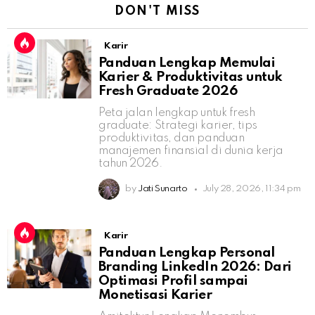
DON'T MISS
Karir
Panduan Lengkap Memulai
Karier & Produktivitas untuk
Fresh Graduate 2026
Peta jalan lengkap untuk fresh
graduate: Strategi karier, tips
produktivitas, dan panduan
manajemen finansial di dunia kerja
tahun 2026.
by
Jati Sunarto
July 28, 2026, 11:34 pm
Karir
Panduan Lengkap Personal
Branding LinkedIn 2026: Dari
Optimasi Profil sampai
Monetisasi Karier