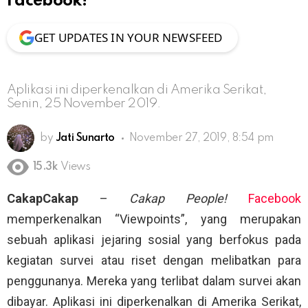
Facebook!
GET UPDATES IN YOUR NEWSFEED
Aplikasi ini diperkenalkan di Amerika Serikat,
Senin, 25 November 2019.
by
Jati Sunarto
November 27, 2019, 8:54 pm
15.3k
Views
CakapCakap
–
Cakap People!
Facebook
memperkenalkan “Viewpoints”, yang merupakan
sebuah aplikasi jejaring sosial yang berfokus pada
kegiatan survei atau riset dengan melibatkan para
penggunanya. Mereka yang terlibat dalam survei akan
dibayar. Aplikasi ini diperkenalkan di Amerika Serikat,