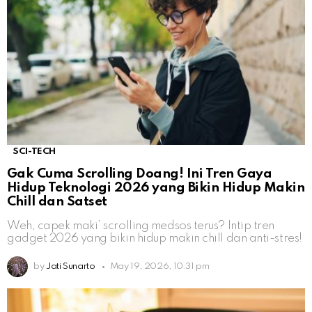
SCI-TECH
Gak Cuma Scrolling Doang! Ini Tren Gaya
Hidup Teknologi 2026 yang Bikin Hidup Makin
Chill dan Satset
Weh, capek maki’ scrolling medsos terus? Intip tren
gadget 2026 yang bikin hidup makin chill dan anti-stres!
by
Jati Sunarto
May 19, 2026, 10:31 pm