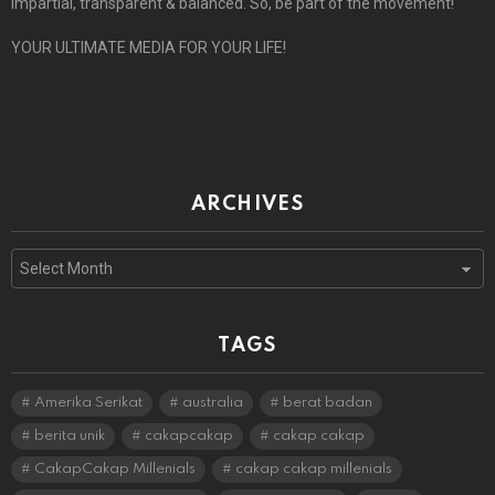
impartial, transparent & balanced. So, be part of the movement!
YOUR ULTIMATE MEDIA FOR YOUR LIFE!
ARCHIVES
Archives
TAGS
Amerika Serikat
australia
berat badan
berita unik
cakapcakap
cakap cakap
CakapCakap Millenials
cakap cakap millenials