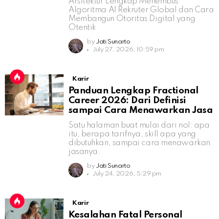
Arsitektur Lengkap Menembus
Algoritma AI Rekruter Global dan Cara
Membangun Otoritas Digital yang
Otentik
by
Jati Sunarto
July 27, 2026, 10:59 pm
Karir
Panduan Lengkap Fractional
Career 2026: Dari Definisi
sampai Cara Menawarkan Jasa
Satu halaman buat mulai dari nol: apa
itu, berapa tarifnya, skill apa yang
dibutuhkan, sampai cara menawarkan
jasanya.
by
Jati Sunarto
July 24, 2026, 5:29 pm
Karir
Kesalahan Fatal Personal