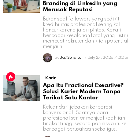
Branding di LinkedIn yang
Merusak Reputasi
Bukan soal followers yang sedikit,
kredibilitas profesional sering kali
hancur karena jalan pintas. Kenali
berbagai kesalahan fatal yang justru
membuat rekruter dan klien potensial
menjauh.
by
Jati Sunarto
July 27, 2026, 4:32 pm
Karir
Apa Itu Fractional Executive?
Solusi Karier Modern Tanpa
Terikat Satu Kantor
Keluar dari jebakan korporasi
konvensional. Saatnya para
profesional senior menjual keahlian
tingkat tinggi secara paruh waktu ke
berbagai perusahaan sekaligus.