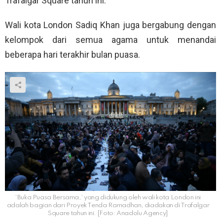
Trafalgar Square tahun ini.
Wali kota London Sadiq Khan juga bergabung dengan
kelompok dari semua agama untuk menandai
beberapa hari terakhir bulan puasa.
‘Buka Puasa Bersama,’ yang didukung oleh wali kota London ini
adalah bagian dari Proyek Tenda Ramadhan, diadakan di Trafalgar
Square tahun ini. [Foto: Anadolu Agency]