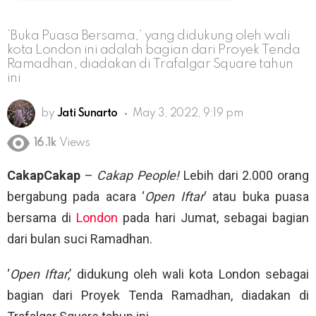
‘Buka Puasa Bersama,’ yang didukung oleh wali
kota London ini adalah bagian dari Proyek Tenda
Ramadhan, diadakan di Trafalgar Square tahun
ini
by
Jati Sunarto
May 3, 2022, 9:19 pm
16.1k
Views
CakapCakap
–
Cakap People!
Lebih dari 2.000 orang
bergabung pada acara ‘
Open Iftar
‘ atau buka puasa
bersama di
London
pada hari Jumat, sebagai bagian
dari bulan suci Ramadhan.
‘
Open Iftar
,’ didukung oleh wali kota London sebagai
bagian dari Proyek Tenda Ramadhan, diadakan di