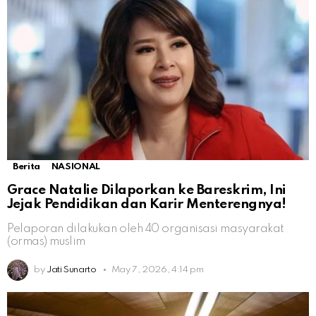
Berita
NASIONAL
Grace Natalie Dilaporkan ke Bareskrim, Ini
Jejak Pendidikan dan Karir Menterengnya!
Pelaporan dilakukan oleh 40 organisasi masyarakat
(ormas) muslim
by
Jati Sunarto
May 7, 2026, 4:14 pm