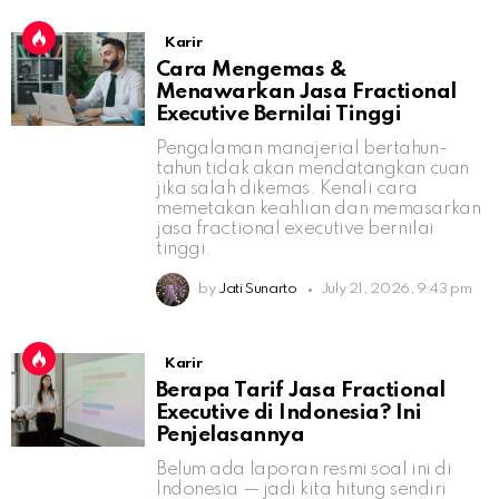
Karir
Cara Mengemas &
Menawarkan Jasa Fractional
Executive Bernilai Tinggi
Pengalaman manajerial bertahun-
tahun tidak akan mendatangkan cuan
jika salah dikemas. Kenali cara
memetakan keahlian dan memasarkan
jasa fractional executive bernilai
tinggi.
by
Jati Sunarto
July 21, 2026, 9:43 pm
Karir
Berapa Tarif Jasa Fractional
Executive di Indonesia? Ini
Penjelasannya
Belum ada laporan resmi soal ini di
Indonesia — jadi kita hitung sendiri