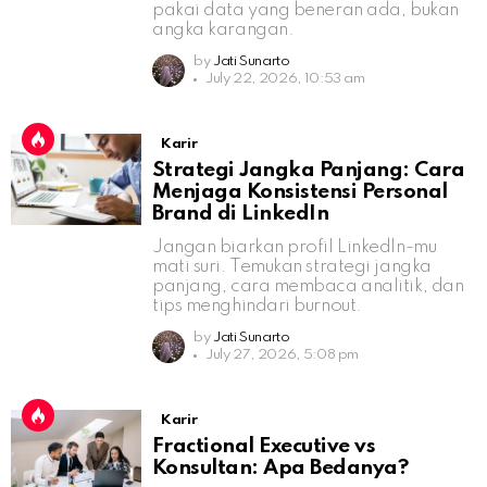
pakai data yang beneran ada, bukan
angka karangan.
by
Jati Sunarto
July 22, 2026, 10:53 am
Karir
Strategi Jangka Panjang: Cara
Menjaga Konsistensi Personal
Brand di LinkedIn
Jangan biarkan profil LinkedIn-mu
mati suri. Temukan strategi jangka
panjang, cara membaca analitik, dan
tips menghindari burnout.
by
Jati Sunarto
July 27, 2026, 5:08 pm
Karir
Fractional Executive vs
Konsultan: Apa Bedanya?