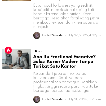
Bukan soal followers yang sedikit,
kredibilitas profesional sering kali
hancur karena jalan pintas. Kenali
berbagai kesalahan fatal yang justru
membuat rekruter dan klien potensial
menjauh.
by
Jati Sunarto
July 27, 2026, 4:32 pm
Karir
Apa Itu Fractional Executive?
Solusi Karier Modern Tanpa
Terikat Satu Kantor
Keluar dari jebakan korporasi
konvensional. Saatnya para
profesional senior menjual keahlian
tingkat tinggi secara paruh waktu ke
berbagai perusahaan sekaligus.
by
Jati Sunarto
July 21, 2026, 11:23 am