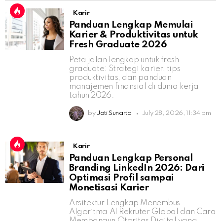
Karir
Panduan Lengkap Memulai
Karier & Produktivitas untuk
Fresh Graduate 2026
Peta jalan lengkap untuk fresh
graduate: Strategi karier, tips
produktivitas, dan panduan
manajemen finansial di dunia kerja
tahun 2026.
by
Jati Sunarto
July 28, 2026, 11:34 pm
Karir
Panduan Lengkap Personal
Branding LinkedIn 2026: Dari
Optimasi Profil sampai
Monetisasi Karier
Arsitektur Lengkap Menembus
Algoritma AI Rekruter Global dan Cara
Membangun Otoritas Digital yang