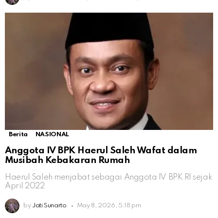
Berita
NASIONAL
Anggota IV BPK Haerul Saleh Wafat dalam
Musibah Kebakaran Rumah
Haerul Saleh menjabat sebagai Anggota IV BPK RI sejak
April 2022
by
Jati Sunarto
May 8, 2026, 5:18 pm