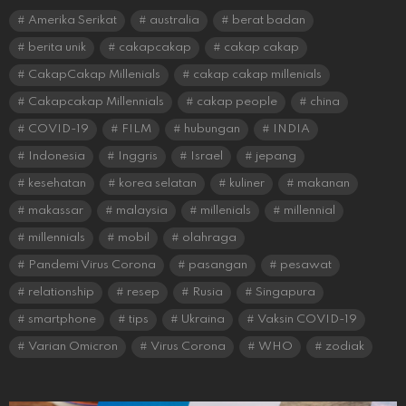
Amerika Serikat
australia
berat badan
berita unik
cakapcakap
cakap cakap
CakapCakap Millenials
cakap cakap millenials
Cakapcakap Millennials
cakap people
china
COVID-19
FILM
hubungan
INDIA
Indonesia
Inggris
Israel
jepang
kesehatan
korea selatan
kuliner
makanan
makassar
malaysia
millenials
millennial
millennials
mobil
olahraga
Pandemi Virus Corona
pasangan
pesawat
relationship
resep
Rusia
Singapura
smartphone
tips
Ukraina
Vaksin COVID-19
Varian Omicron
Virus Corona
WHO
zodiak