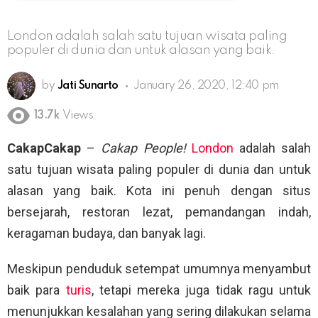
London adalah salah satu tujuan wisata paling
populer di dunia dan untuk alasan yang baik.
by
Jati Sunarto
January 26, 2020, 12:40 pm
13.7k
Views
CakapCakap
–
Cakap People!
London
adalah salah
satu tujuan wisata paling populer di dunia dan untuk
alasan yang baik. Kota ini penuh dengan situs
bersejarah, restoran lezat, pemandangan indah,
keragaman budaya, dan banyak lagi.
Meskipun penduduk setempat umumnya menyambut
baik para
turis
, tetapi mereka juga tidak ragu untuk
menunjukkan kesalahan yang sering dilakukan selama