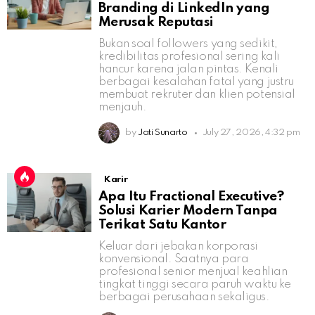
Branding di LinkedIn yang
Merusak Reputasi
Bukan soal followers yang sedikit,
kredibilitas profesional sering kali
hancur karena jalan pintas. Kenali
berbagai kesalahan fatal yang justru
membuat rekruter dan klien potensial
menjauh.
by
Jati Sunarto
July 27, 2026, 4:32 pm
Karir
Apa Itu Fractional Executive?
Solusi Karier Modern Tanpa
Terikat Satu Kantor
Keluar dari jebakan korporasi
konvensional. Saatnya para
profesional senior menjual keahlian
tingkat tinggi secara paruh waktu ke
berbagai perusahaan sekaligus.