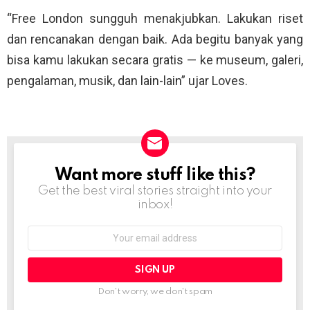
“Free London sungguh menakjubkan. Lakukan riset
dan rencanakan dengan baik. Ada begitu banyak yang
bisa kamu lakukan secara gratis — ke museum, galeri,
pengalaman, musik, dan lain-lain” ujar Loves.
Want more stuff like this?
NEWSLETTER
Get the best viral stories straight into your
inbox!
Email
address:
Don't worry, we don't spam