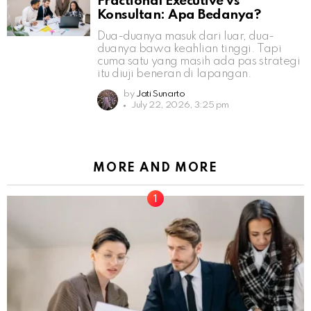
Fractional Executive vs
Konsultan: Apa Bedanya?
Dua-duanya masuk dari luar, dua-
duanya bawa keahlian tinggi. Tapi
cuma satu yang masih ada pas strategi
itu diuji beneran di lapangan.
by
Jati Sunarto
July 22, 2026, 3:25 pm
MORE AND MORE