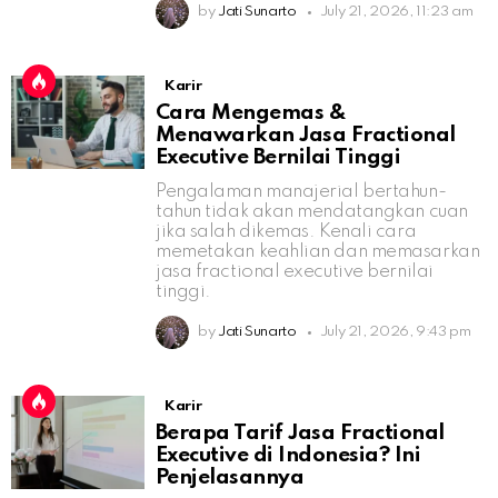
by
Jati Sunarto
July 21, 2026, 11:23 am
Karir
Cara Mengemas &
Menawarkan Jasa Fractional
Executive Bernilai Tinggi
Pengalaman manajerial bertahun-
tahun tidak akan mendatangkan cuan
jika salah dikemas. Kenali cara
memetakan keahlian dan memasarkan
jasa fractional executive bernilai
tinggi.
by
Jati Sunarto
July 21, 2026, 9:43 pm
Karir
Berapa Tarif Jasa Fractional
Executive di Indonesia? Ini
Penjelasannya