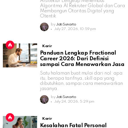
Arsitektur Lengkap Menembus
Algoritma AI Rekruter Global dan Cara
Membangun Otoritas Digital yang
Otentik
by
Jati Sunarto
July 27, 2026, 10:59 pm
Karir
Panduan Lengkap Fractional
Career 2026: Dari Definisi
sampai Cara Menawarkan Jasa
Satu halaman buat mulai dari nol: apa
itu, berapa tarifnya, skill apa yang
dibutuhkan, sampai cara menawarkan
jasanya.
by
Jati Sunarto
July 24, 2026, 5:29 pm
Karir
Kesalahan Fatal Personal