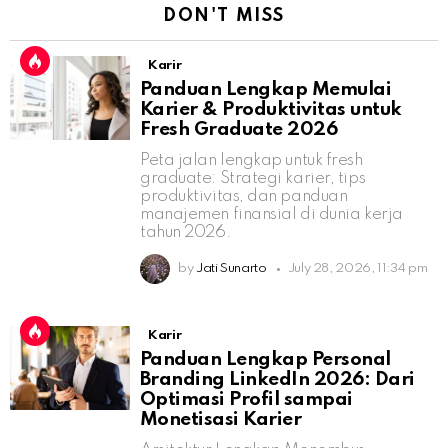
DON'T MISS
Karir
Panduan Lengkap Memulai
Karier & Produktivitas untuk
Fresh Graduate 2026
Peta jalan lengkap untuk fresh
graduate: Strategi karier, tips
produktivitas, dan panduan
manajemen finansial di dunia kerja
tahun 2026.
by
Jati Sunarto
July 28, 2026, 11:34 pm
Karir
Panduan Lengkap Personal
Branding LinkedIn 2026: Dari
Optimasi Profil sampai
Monetisasi Karier