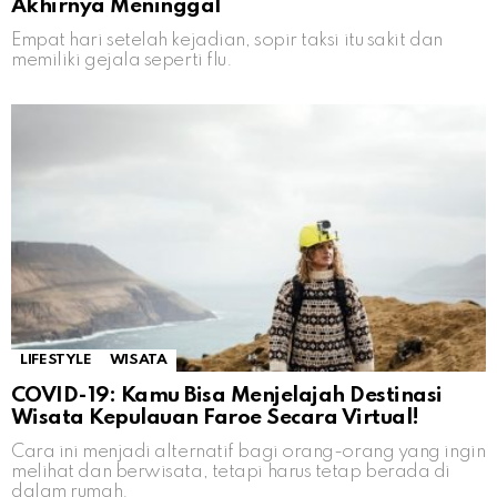
Akhirnya Meninggal
Empat hari setelah kejadian, sopir taksi itu sakit dan
memiliki gejala seperti flu.
LIFESTYLE
WISATA
COVID-19: Kamu Bisa Menjelajah Destinasi
Wisata Kepulauan Faroe Secara Virtual!
Cara ini menjadi alternatif bagi orang-orang yang ingin
melihat dan berwisata, tetapi harus tetap berada di
dalam rumah.