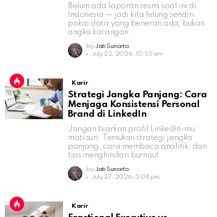
Belum ada laporan resmi soal ini di
Indonesia — jadi kita hitung sendiri
pakai data yang beneran ada, bukan
angka karangan.
by
Jati Sunarto
July 22, 2026, 10:53 am
Karir
Strategi Jangka Panjang: Cara
Menjaga Konsistensi Personal
Brand di LinkedIn
Jangan biarkan profil LinkedIn-mu
mati suri. Temukan strategi jangka
panjang, cara membaca analitik, dan
tips menghindari burnout.
by
Jati Sunarto
July 27, 2026, 5:08 pm
Karir