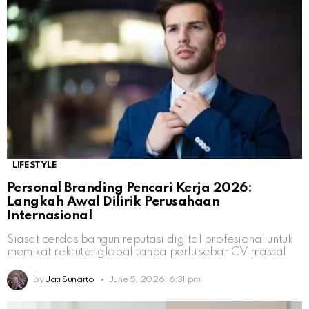
LIFESTYLE
Personal Branding Pencari Kerja 2026:
Langkah Awal Dilirik Perusahaan
Internasional
Siasat cerdas bangun reputasi digital profesional untuk
memikat rekruter global tanpa perlu sebar CV massal
by
Jati Sunarto
June 5, 2026, 6:31 pm