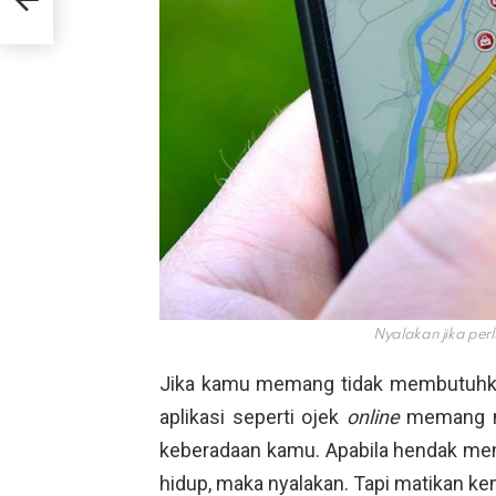
0
Nyalakan jika perl
Jika kamu memang tidak membutuhka
aplikasi seperti ojek
online
memang me
keberadaan kamu. Apabila hendak mem
hidup, maka nyalakan. Tapi matikan ke