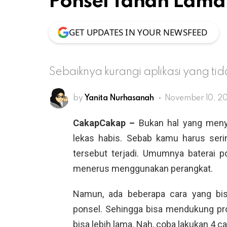
Ponsel Tahan Lama
GET UPDATES IN YOUR NEWSFEED
Sebaiknya kurangi aplikasi yang tid
by
Yanita Nurhasanah
November 10, 20
CakapCakap –
Bukan hal yang meny
lekas habis. Sebab kamu harus seri
tersebut terjadi. Umumnya baterai p
menerus menggunakan perangkat.
Namun, ada beberapa cara yang bi
ponsel. Sehingga bisa mendukung pr
bisa lebih lama. Nah, coba lakukan 4 car