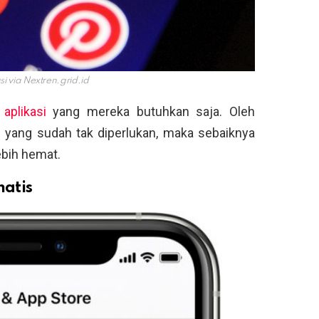
si via
Nextren.grid.id
 aplikasi
yang mereka butuhkan saja. Oleh
si yang sudah tak diperlukan, maka sebaiknya
ebih hemat.
atis