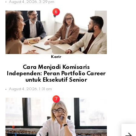
August 4, 2026, 3:29 pm
Karir
Cara Menjadi Komisaris
Independen: Peran Portfolio Career
untuk Eksekutif Senior
August 4, 2026, 1:31 am
Ini 