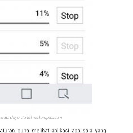
yedot daya via
Tekno.kompas.com
uran guna melihat aplikasi apa saja yang