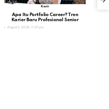
Loka
Karir
Apa Itu Portfolio Career? Tren
Karier Baru Profesional Senior
August 3, 2026, 11:37 pm