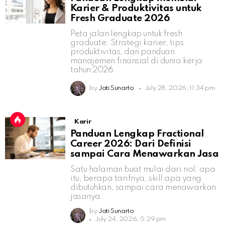
Karier & Produktivitas untuk
Fresh Graduate 2026
Peta jalan lengkap untuk fresh
graduate: Strategi karier, tips
produktivitas, dan panduan
manajemen finansial di dunia kerja
tahun 2026.
by
Jati Sunarto
July 28, 2026, 11:34 pm
Karir
Panduan Lengkap Fractional
Career 2026: Dari Definisi
sampai Cara Menawarkan Jasa
Satu halaman buat mulai dari nol: apa
itu, berapa tarifnya, skill apa yang
dibutuhkan, sampai cara menawarkan
jasanya.
by
Jati Sunarto
July 24, 2026, 5:29 pm