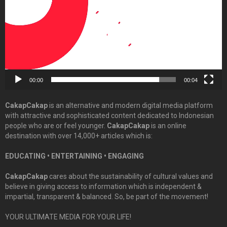
00:00
00:04
CakapCakap
is an alternative and modern digital media platform
with attractive and sophisticated content dedicated to Indonesian
people who are or feel younger.
CakapCakap
is an online
destination with over 14,000+ articles which is:
EDUCATING • ENTERTAINING • ENGAGING
CakapCakap
cares about the sustainability of cultural values and
believe in giving access to information which is independent &
impartial, transparent & balanced. So, be part of the movement!
YOUR ULTIMATE MEDIA FOR YOUR LIFE!