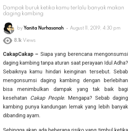
Dampak buruk ketika kamu terlalu banyak makan
daging kambing
by
Yanita Nurhasanah
August 11, 2019, 4:30 pm
8.1k
Views
CakapCakap –
Siapa yang berencana mengonsumsi
daging kambing tanpa aturan saat perayaan Idul Adha?
Sebaiknya kamu hindari keinginan tersebut. Sebab
mengonsumsi daging kambing dengan berlebihan
bisa menimbulkan dampak yang tak baik bagi
kesehatan
Cakap People
. Mengapa? Sebab daging
kambing punya kandungan lemak yang lebih banyak
dibanding ayam.
Sehingga akan ada beberapa risiko yang timbul ketika