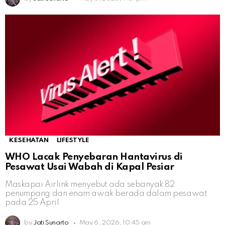
KESEHATAN
LIFESTYLE
WHO Lacak Penyebaran Hantavirus di
Pesawat Usai Wabah di Kapal Pesiar
Maskapai Airlink menyebut ada sebanyak 82
penumpang dan enam awak berada dalam pesawat
pada 25 April
by
Jati Sunarto
May 6, 2026, 10:45 am