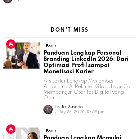
DON'T MISS
Karir
Panduan Lengkap Personal
Branding LinkedIn 2026: Dari
Optimasi Profil sampai
Monetisasi Karier
Arsitektur Lengkap Menembus
Algoritma AI Rekruter Global dan Cara
Membangun Otoritas Digital yang
Otentik
by
Jati Sunarto
July 27, 2026, 10:59 pm
Karir
Panduan Lengkap Memulai