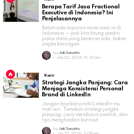
Berapa Tarif Jasa Fractional
Executive di Indonesia? Ini
Penjelasannya
Belum ada laporan resmi soal ini di
Indonesia — jadi kita hitung sendiri
pakai data yang beneran ada, bukan
angka karangan.
by
Jati Sunarto
July 22, 2026, 10:53 am
Karir
Strategi Jangka Panjang: Cara
Menjaga Konsistensi Personal
Brand di LinkedIn
Jangan biarkan profil LinkedIn-mu
mati suri. Temukan strategi jangka
panjang, cara membaca analitik, dan
tips menghindari burnout.
by
Jati Sunarto
July 27, 2026, 5:08 pm