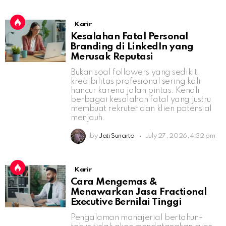
Karir
Kesalahan Fatal Personal
Branding di LinkedIn yang
Merusak Reputasi
Bukan soal followers yang sedikit,
kredibilitas profesional sering kali
hancur karena jalan pintas. Kenali
berbagai kesalahan fatal yang justru
membuat rekruter dan klien potensial
menjauh.
by
Jati Sunarto
July 27, 2026, 4:32 pm
Karir
Cara Mengemas &
Menawarkan Jasa Fractional
Executive Bernilai Tinggi
Pengalaman manajerial bertahun-