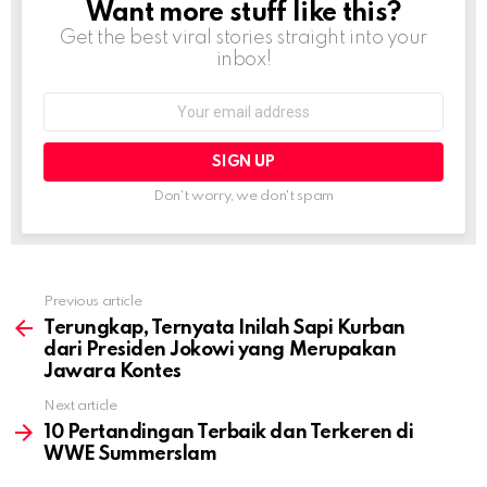
Want more stuff like this?
NEWSLETTER
Get the best viral stories straight into your
inbox!
Email
address:
Don't worry, we don't spam
Previous article
See
more
Terungkap, Ternyata Inilah Sapi Kurban
dari Presiden Jokowi yang Merupakan
Jawara Kontes
Next article
10 Pertandingan Terbaik dan Terkeren di
WWE Summerslam