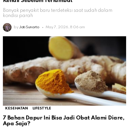
Kenali Sebelum Terlambat
Banyak penyakit baru terdeteksi saat sudah dalam
kondisi parah
by
Jati Sunarto
May 7, 2026, 8:06 am
KESEHATAN
LIFESTYLE
7 Bahan Dapur Ini Bisa Jadi Obat Alami Diare,
Apa Saja?