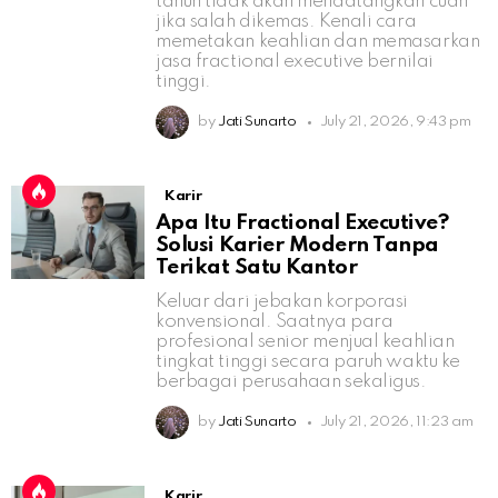
tahun tidak akan mendatangkan cuan
jika salah dikemas. Kenali cara
memetakan keahlian dan memasarkan
jasa fractional executive bernilai
tinggi.
by
Jati Sunarto
July 21, 2026, 9:43 pm
Karir
Apa Itu Fractional Executive?
Solusi Karier Modern Tanpa
Terikat Satu Kantor
Keluar dari jebakan korporasi
konvensional. Saatnya para
profesional senior menjual keahlian
tingkat tinggi secara paruh waktu ke
berbagai perusahaan sekaligus.
by
Jati Sunarto
July 21, 2026, 11:23 am
Karir