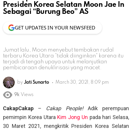
Presiden Korea Selatan Moon Jae In
Sebagai “Burung Beo” AS
GET UPDATES IN YOUR NEWSFEED
Jumat lalu, Moon menyebut tembakan rudal
terbaru Korea Utara “tidak diinginkan” karena itu
terjadi di tengah upaya untuk melanjutkan
pembicaraan denuklirisasi yang macet.
by
Jati Sunarto
March 30, 2021, 8:09 pm
9k
Views
CakapCakap
–
Cakap People!
Adik perempuan
pemimpin Korea Utara
Kim Jong Un
pada hari Selasa,
30 Maret 2021, mengkritik Presiden Korea Selatan