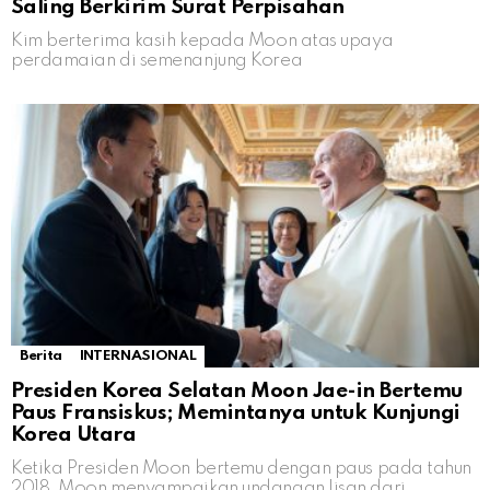
Saling Berkirim Surat Perpisahan
Kim berterima kasih kepada Moon atas upaya
perdamaian di semenanjung Korea
Berita
INTERNASIONAL
Presiden Korea Selatan Moon Jae-in Bertemu
Paus Fransiskus; Memintanya untuk Kunjungi
Korea Utara
Ketika Presiden Moon bertemu dengan paus pada tahun
2018, Moon menyampaikan undangan lisan dari