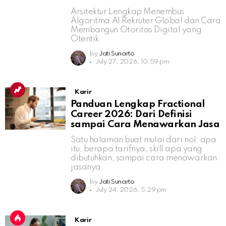
Arsitektur Lengkap Menembus
Algoritma AI Rekruter Global dan Cara
Membangun Otoritas Digital yang
Otentik
by
Jati Sunarto
July 27, 2026, 10:59 pm
Karir
Panduan Lengkap Fractional
Career 2026: Dari Definisi
sampai Cara Menawarkan Jasa
Satu halaman buat mulai dari nol: apa
itu, berapa tarifnya, skill apa yang
dibutuhkan, sampai cara menawarkan
jasanya.
by
Jati Sunarto
July 24, 2026, 5:29 pm
Karir