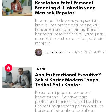
Kesalahan Fatal Personal
Branding di LinkedIn yang
Merusak Reputasi
Bukan soal followers yang sedikit,
kredibilitas profesional sering kali
hancur karena jalan pintas. Kenali
berbagai kesalahan fatal yang justru
membuat rekruter dan klien potensial
menjauh.
by
Jati Sunarto
July 27, 2026, 4:32 pm
Karir
Apa Itu Fractional Executive?
Solusi Karier Modern Tanpa
Terikat Satu Kantor
Keluar dari jebakan korporasi
konvensional. Saatnya para
profesional senior menjual keahlian
tingkat tinggi secara paruh waktu ke
berbagai perusahaan sekaligus.