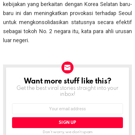
kebijakan yang berkaitan dengan Korea Selatan baru-
baru ini dan meningkatkan provokasi terhadap Seoul
untuk mengkonsolidasikan statusnya secara efektif
sebagai tokoh No. 2 negara itu, kata para ahli urusan
luar negeri.
Want more stuff like this?
NEWSLETTER
Get the best viral stories straight into your
inbox!
Email
address:
Don't worry, we don't spam