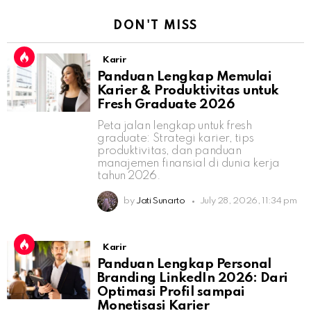
DON'T MISS
Karir
Panduan Lengkap Memulai
Karier & Produktivitas untuk
Fresh Graduate 2026
Peta jalan lengkap untuk fresh
graduate: Strategi karier, tips
produktivitas, dan panduan
manajemen finansial di dunia kerja
tahun 2026.
by
Jati Sunarto
July 28, 2026, 11:34 pm
Karir
Panduan Lengkap Personal
Branding LinkedIn 2026: Dari
Optimasi Profil sampai
Monetisasi Karier