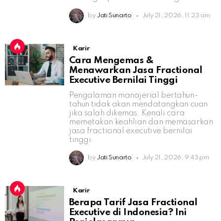
by
Jati Sunarto
July 21, 2026, 11:23 am
Karir
Cara Mengemas &
Menawarkan Jasa Fractional
Executive Bernilai Tinggi
Pengalaman manajerial bertahun-
tahun tidak akan mendatangkan cuan
jika salah dikemas. Kenali cara
memetakan keahlian dan memasarkan
jasa fractional executive bernilai
tinggi.
by
Jati Sunarto
July 21, 2026, 9:43 pm
Karir
Berapa Tarif Jasa Fractional
Executive di Indonesia? Ini