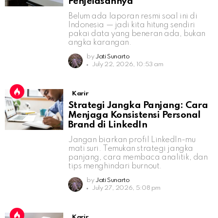
Penjelasannya
Belum ada laporan resmi soal ini di
Indonesia — jadi kita hitung sendiri
pakai data yang beneran ada, bukan
angka karangan.
by
Jati Sunarto
July 22, 2026, 10:53 am
Karir
Strategi Jangka Panjang: Cara
Menjaga Konsistensi Personal
Brand di LinkedIn
Jangan biarkan profil LinkedIn-mu
mati suri. Temukan strategi jangka
panjang, cara membaca analitik, dan
tips menghindari burnout.
by
Jati Sunarto
July 27, 2026, 5:08 pm
Karir