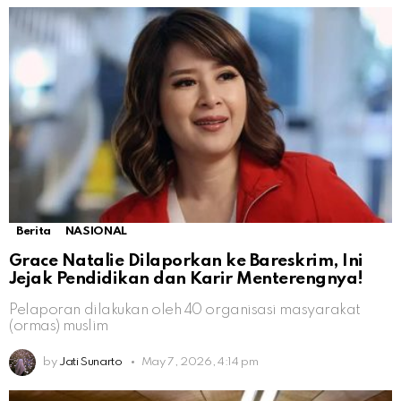
Berita
NASIONAL
Grace Natalie Dilaporkan ke Bareskrim, Ini
Jejak Pendidikan dan Karir Menterengnya!
Pelaporan dilakukan oleh 40 organisasi masyarakat
(ormas) muslim
by
Jati Sunarto
May 7, 2026, 4:14 pm