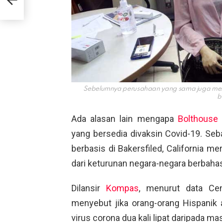
e In
Sebelumnya perusahaan yang sama juga mem
b
Ada alasan lain mengapa
Bolthouse
yang bersedia divaksin Covid-19. Se
berbasis di Bakersfiled, California m
dari keturunan negara-negara berbaha
Dilansir
Kompas
, menurut data Cen
menyebut jika orang-orang Hispanik 
virus corona dua kali lipat daripada ma