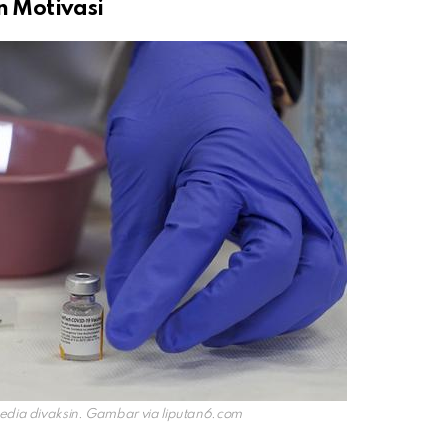
 Motivasi
edia divaksin. Gambar via
liputan6.com