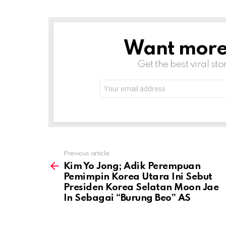
Want more s
NEWSLETTER
Get the best viral sto
Email
address:
Previous article
See
more
Kim Yo Jong; Adik Perempuan
Pemimpin Korea Utara Ini Sebut
Presiden Korea Selatan Moon Jae
In Sebagai “Burung Beo” AS