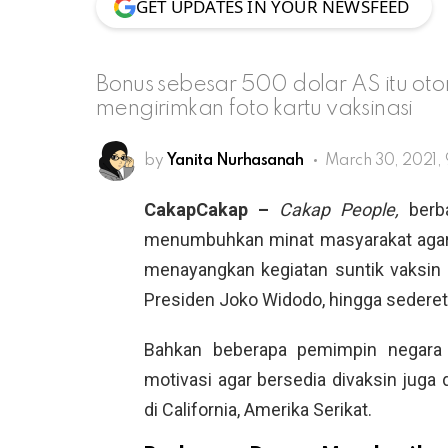
GET UPDATES IN YOUR NEWSFEED
Bonus sebesar 500 dolar AS itu oto
mengirimkan foto kartu vaksinasi
by
Yanita Nurhasanah
March 30, 2021,
CakapCakap –
Cakap People,
berb
menumbuhkan minat masyarakat agar b
menayangkan kegiatan suntik vaksin d
Presiden Joko Widodo, hingga sederet a
Bahkan beberapa pemimpin negara j
motivasi agar bersedia divaksin jug
di California, Amerika Serikat.