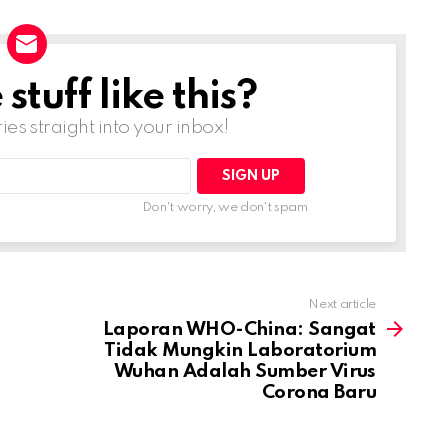
tuff like this?
ries straight into your inbox!
Don't worry, we don't spam
Next article
Laporan WHO-China: Sangat
Tidak Mungkin Laboratorium
Wuhan Adalah Sumber Virus
Corona Baru