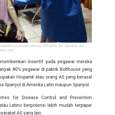
berikan bantuan sebesar 100 dolar AS. Gambar via
isnis.com
memberikan insentif pada pegawai mereka
banyak 80% pegawai di pabrik Bolthouse yang
erupakan Hispanik atau orang AS yang berasal
sa Spanyol di Amerika Latin maupun Spanyol.
tres for Disease Control and Prevention
atau Latino berpotensi lebih mudah terpapar
syarakat AS yang lain.