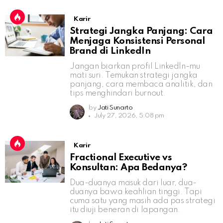
Karir
Strategi Jangka Panjang: Cara
Menjaga Konsistensi Personal
Brand di LinkedIn
Jangan biarkan profil LinkedIn-mu
mati suri. Temukan strategi jangka
panjang, cara membaca analitik, dan
tips menghindari burnout.
by
Jati Sunarto
July 27, 2026, 5:08 pm
Karir
Fractional Executive vs
Konsultan: Apa Bedanya?
Dua-duanya masuk dari luar, dua-
duanya bawa keahlian tinggi. Tapi
cuma satu yang masih ada pas strategi
itu diuji beneran di lapangan.