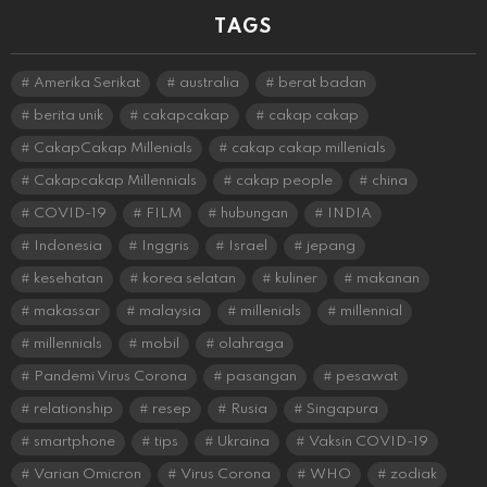
TAGS
Amerika Serikat
australia
berat badan
berita unik
cakapcakap
cakap cakap
CakapCakap Millenials
cakap cakap millenials
Cakapcakap Millennials
cakap people
china
COVID-19
FILM
hubungan
INDIA
Indonesia
Inggris
Israel
jepang
kesehatan
korea selatan
kuliner
makanan
makassar
malaysia
millenials
millennial
millennials
mobil
olahraga
Pandemi Virus Corona
pasangan
pesawat
relationship
resep
Rusia
Singapura
smartphone
tips
Ukraina
Vaksin COVID-19
Varian Omicron
Virus Corona
WHO
zodiak