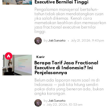
Executive Bernilai Tinggi
Pengalaman manajerial bertahun-
tahun tidak akan mendatangkan cuan
jika salah dikemas. Kenali cara
memetakan keahlian dan memasarkan
jasa fractional executive bernilai
tinggi.
by
Jati Sunarto
July 21, 2026, 9:43 pm
Karir
Berapa Tarif Jasa Fractional
Executive di Indonesia? Ini
Penjelasannya
Belum ada laporan resmi soal ini di
Indonesia — jadi kita hitung sendiri
pakai data yang beneran ada, bukan
angka karangan.
by
Jati Sunarto
July 22, 2026, 10:53 am