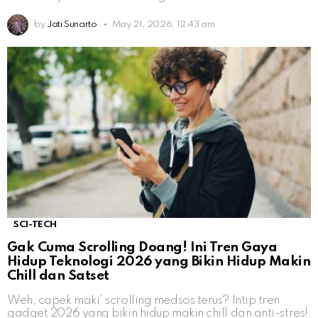
by
Jati Sunarto
May 21, 2026, 12:43 am
SCI-TECH
Gak Cuma Scrolling Doang! Ini Tren Gaya
Hidup Teknologi 2026 yang Bikin Hidup Makin
Chill dan Satset
Weh, capek maki’ scrolling medsos terus? Intip tren
gadget 2026 yang bikin hidup makin chill dan anti-stres!