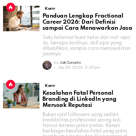
Karir
Panduan Lengkap Fractional
Career 2026: Dari Definisi
sampai Cara Menawarkan Jasa
Satu halaman buat mulai dari nol: apa
itu, berapa tarifnya, skill apa yang
dibutuhkan, sampai cara menawarkan
jasanya.
by
Jati Sunarto
July 24, 2026, 5:29 pm
Karir
Kesalahan Fatal Personal
Branding di LinkedIn yang
Merusak Reputasi
Bukan soal followers yang sedikit,
kredibilitas profesional sering kali
hancur karena jalan pintas. Kenali
berbagai kesalahan fatal yang justru