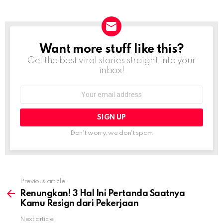
Want more stuff like this?
NEWSLETTER
Get the best viral stories straight into your
inbox!
Email
address:
Don't worry, we don't spam
Previous article
See
more
Renungkan! 3 Hal Ini Pertanda Saatnya
Kamu Resign dari Pekerjaan
Next article