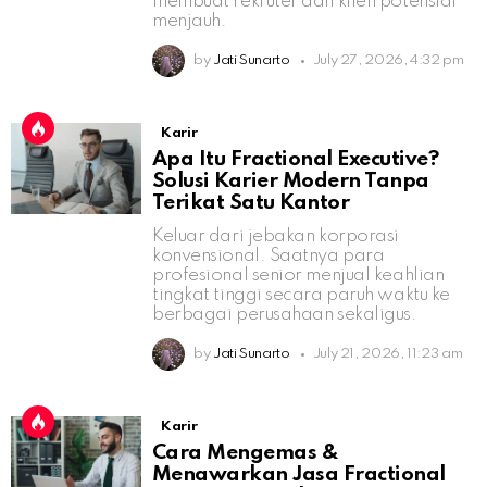
membuat rekruter dan klien potensial
menjauh.
by
Jati Sunarto
July 27, 2026, 4:32 pm
Karir
Apa Itu Fractional Executive?
Solusi Karier Modern Tanpa
Terikat Satu Kantor
Keluar dari jebakan korporasi
konvensional. Saatnya para
profesional senior menjual keahlian
tingkat tinggi secara paruh waktu ke
berbagai perusahaan sekaligus.
by
Jati Sunarto
July 21, 2026, 11:23 am
Karir
Cara Mengemas &
Menawarkan Jasa Fractional