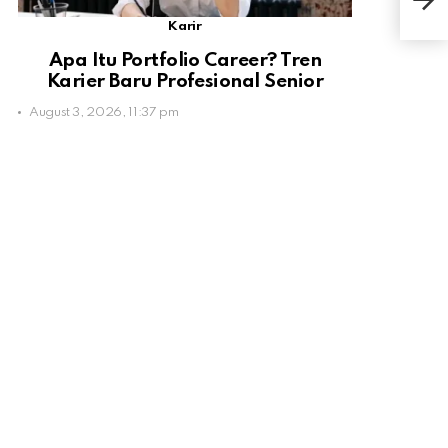
War
neg
Karir
Ind
Apa Itu Portfolio Career? Tren
Karier Baru Profesional Senior
August 3, 2026, 11:37 pm