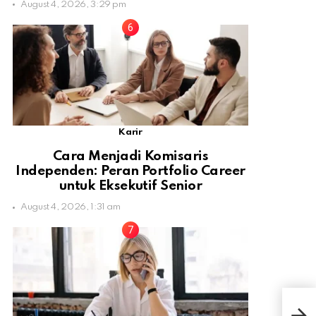
August 4, 2026, 3:29 pm
Karir
Cara Menjadi Komisaris
Independen: Peran Portfolio Career
untuk Eksekutif Senior
August 4, 2026, 1:31 am
Ara
Bep