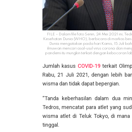
FILE – Dalam file foto Senin, 24 Mei 2021 ini, 
Kesehatan Dunia (WHO), berbicara di markas bes
Dunia mengatakan pada hari Kamis, 15 Juli bah
ilmuwan mencari asal-usul virus corona dan me
pandemi itu mungkin terkait dengan kebocoran labo
Jumlah kasus
COVID-19
terkait Olimp
Rabu, 21 Juli 2021, dengan lebih bany
wisma dan tidak dapat bepergian.
“Tanda keberhasilan dalam dua min
Tedros, mencatat para atlet yang sud
wisma atlet di Teluk Tokyo, di mana 
tinggal.