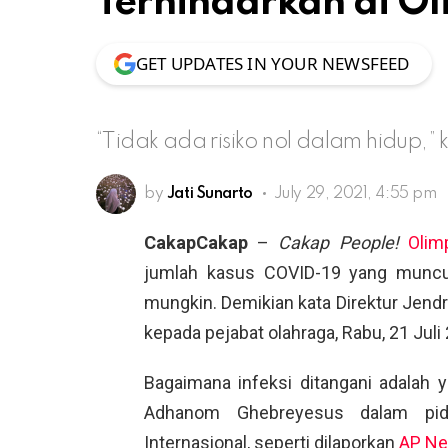
Terhindarkan di O
GET UPDATES IN YOUR NEWSFEED
“Tidak ada risiko nol dalam hidup,”
by
Jati Sunarto
July 29, 2021, 4:55 pm
CakapCakap
–
Cakap People!
Olim
jumlah kasus COVID-19 yang muncul
mungkin. Demikian kata Direktur Jendr
kepada pejabat olahraga, Rabu, 21 Juli 
Bagaimana infeksi ditangani adalah 
Adhanom Ghebreyesus dalam pid
Internasional, seperti dilaporkan
AP N