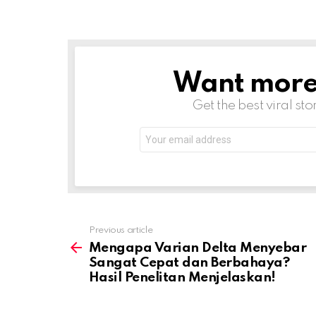
Want more s
NEWSLETTER
Get the best viral sto
Email
address:
Previous article
See
more
Mengapa Varian Delta Menyebar
Sangat Cepat dan Berbahaya?
Hasil Penelitan Menjelaskan!