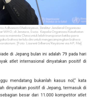
Tedros Adhanom Ghebreyesus, Direktur Jenderal Organisasi
ar WHO, di Jenewa, Swiss. Kepala Organisasi Kesehatan
wa ia meminta China untuk lebih transparan ketika para
ngakui bahwa terlalu dini untuk mengesampingkan bahwa
ratorium. [Foto: Laurent Gillieron/Keystone via AP, File]
iade di Jepang bulan ini adalah 79 pada hari
ak atlet internasional dinyatakan positif di
ggu mendatang bukanlah kasus nol,” kata
ah dinyatakan positif di Jepang, termasuk di
sebagian besar dari 11.000 kompetitor atlet