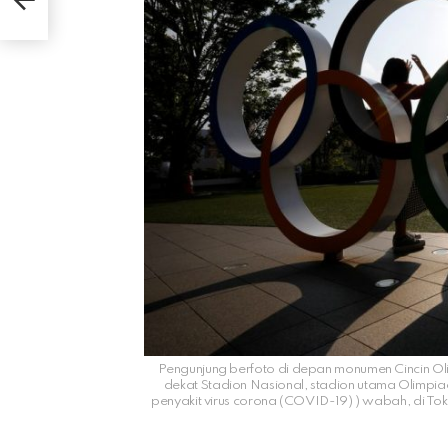
Pengunjung berfoto di depan monumen Cincin Ol
dekat Stadion Nasional, stadion utama Olimpi
penyakit virus corona (COVID-19) ) wabah, di To