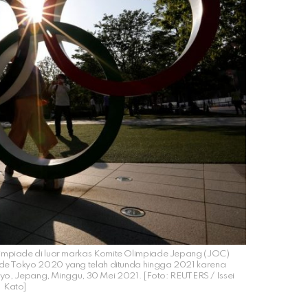
impiade di luar markas Komite Olimpiade Jepang (JOC)
ade Tokyo 2020 yang telah ditunda hingga 2021 karena
kyo, Jepang, Minggu, 30 Mei 2021. [Foto: REUTERS / Issei
Kato]