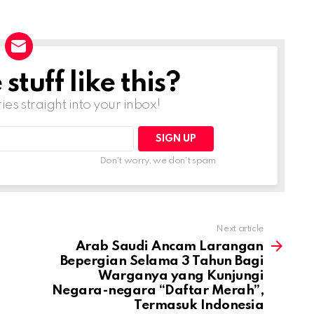
tuff like this?
ries straight into your inbox!
Don't worry, we don't spam
Next article
Arab Saudi Ancam Larangan
Bepergian Selama 3 Tahun Bagi
Warganya yang Kunjungi
Negara-negara “Daftar Merah”,
Termasuk Indonesia