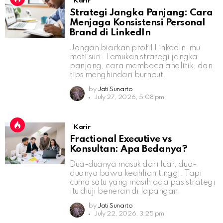
Karir
Strategi Jangka Panjang: Cara
Menjaga Konsistensi Personal
Brand di LinkedIn
Jangan biarkan profil LinkedIn-mu
mati suri. Temukan strategi jangka
panjang, cara membaca analitik, dan
tips menghindari burnout.
by
Jati Sunarto
July 27, 2026, 5:08 pm
Karir
Fractional Executive vs
Konsultan: Apa Bedanya?
Dua-duanya masuk dari luar, dua-
duanya bawa keahlian tinggi. Tapi
cuma satu yang masih ada pas strategi
itu diuji beneran di lapangan.
by
Jati Sunarto
July 22, 2026, 3:25 pm