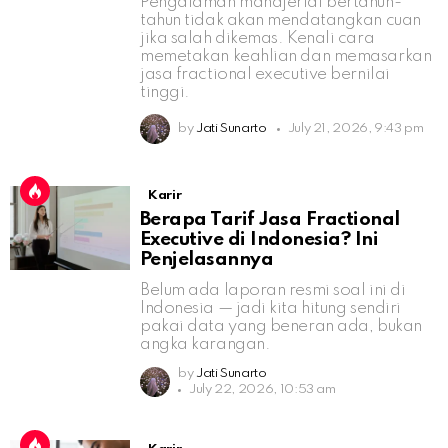
Pengalaman manajerial bertahun-
tahun tidak akan mendatangkan cuan
jika salah dikemas. Kenali cara
memetakan keahlian dan memasarkan
jasa fractional executive bernilai
tinggi.
by
Jati Sunarto
July 21, 2026, 9:43 pm
Karir
Berapa Tarif Jasa Fractional
Executive di Indonesia? Ini
Penjelasannya
Belum ada laporan resmi soal ini di
Indonesia — jadi kita hitung sendiri
pakai data yang beneran ada, bukan
angka karangan.
by
Jati Sunarto
July 22, 2026, 10:53 am