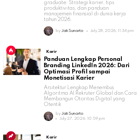
graduate: Strategi karier, tips
produktivitas, dan panduan
manajemen finansial di dunia kerja
tahun 2026.
by
Jati Sunarto
July 28, 2026, 11:34 pm
Karir
Panduan Lengkap Personal
Branding LinkedIn 2026: Dari
Optimasi Profil sampai
Monetisasi Karier
Arsitektur Lengkap Menembus
Algoritma AI Rekruter Global dan Cara
Membangun Otoritas Digital yang
Otentik
by
Jati Sunarto
July 27, 2026, 10:59 pm
Karir