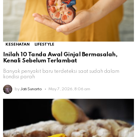
KESEHATAN
LIFESTYLE
Inilah 10 Tanda Awal Ginjal Bermasalah,
Kenali Sebelum Terlambat
Banyak penyakit baru terdeteksi saat sudah dalam
kondisi parah
by
Jati Sunarto
May 7, 2026, 8:06 am