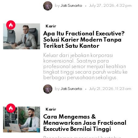
by
Jati Sunarto
July 27, 2026, 4:32 pm
Karir
Apa Itu Fractional Executive?
Solusi Karier Modern Tanpa
Terikat Satu Kantor
Keluar dari jebakan korporasi
konvensional. Saatnya para
profesional senior menjual keahlian
tingkat tinggi secara paruh waktu ke
berbagai perusahaan sekaligus.
by
Jati Sunarto
July 21, 2026, 11:23 am
Karir
Cara Mengemas &
Menawarkan Jasa Fractional
Executive Bernilai Tinggi