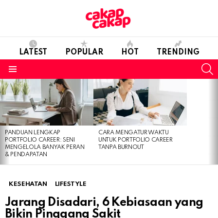
LATEST
POPULAR
HOT
TRENDING
S
Menu
LATEST
STORIES
PANDUAN LENGKAP
CARA MENGATUR WAKTU
PORTFOLIO CAREER: SENI
UNTUK PORTFOLIO CAREER
MENGELOLA BANYAK PERAN
TANPA BURNOUT
& PENDAPATAN
KESEHATAN
LIFESTYLE
Jarang Disadari, 6 Kebiasaan yang
Bikin Pinggang Sakit