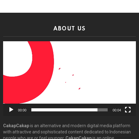
ABOUT US
Video
Player
00:00
00:04
CakapCakap
is an alternative and modern digital media platform
with attractive and sophisticated content dedicated to Indonesian
people who are or feel younger.
CakapCakap
is an online