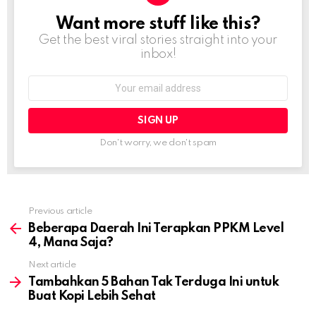
Want more stuff like this?
NEWSLETTER
Get the best viral stories straight into your
inbox!
Email
address:
Don't worry, we don't spam
Previous article
See
more
Beberapa Daerah Ini Terapkan PPKM Level
4, Mana Saja?
Next article
Tambahkan 5 Bahan Tak Terduga Ini untuk
Buat Kopi Lebih Sehat