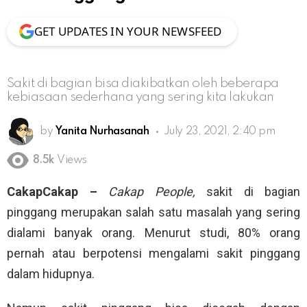
GET UPDATES IN YOUR NEWSFEED
Sakit di bagian bisa diakibatkan oleh beberapa
kebiasaan sederhana yang sering kita lakukan
by
Yanita Nurhasanah
July 23, 2021, 2:40 pm
8.5k
Views
CakapCakap –
Cakap People,
sakit di bagian
pinggang merupakan salah satu masalah yang sering
dialami banyak orang. Menurut studi, 80% orang
pernah atau berpotensi mengalami sakit pinggang
dalam hidupnya.