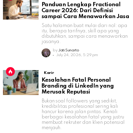
Panduan Lengkap Fractional
Career 2026: Dari Definisi
sampai Cara Menawarkan Jasa
Satu halaman buat mulai dari nol: apa
itu, berapa tarifnya, skill apa yang
dibutuhkan, sampai cara menawarkan
jasanya.
by
Jati Sunarto
July 24, 2026, 5:29 pm
Karir
Kesalahan Fatal Personal
Branding di LinkedIn yang
Merusak Reputasi
Bukan soal followers yang sedikit,
kredibilitas profesional sering kali
hancur karena jalan pintas. Kenali
berbagai kesalahan fatal yang justru
membuat rekruter dan klien potensial
menjauh.