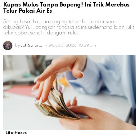
Kupas Mulus Tanpa Bopeng! Ini Trik Merebus
Telur Pakai Air Es
Sering kesal karena daging telur ikut hancur saat
dikupas? Yuk, bongkar rahasia sains sederhana biar kulit
telur copot sendiri dengan mulus.
by
Jati Sunarto
May 30, 2026, 10:39 pm
Life-Hacks