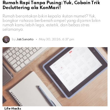
Rumah Rapi Tanpa Pusing: Yuk, Cobain Trik
Decluttering ala KonMari!
Rumah berantakan bikin kepala ikutan mumet? Yuk,
bongkar rahasia berbenah simpel yang dijamin bikin
rumah kamu lebih lega, estetik, dan bebas stres
selamanya.
by
Jati Sunarto
May 30, 2026, 6:37 pm
Life-Hacks