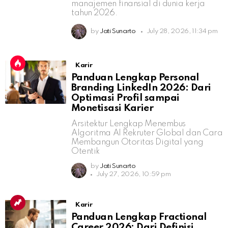
manajemen finansial di dunia kerja
tahun 2026.
by
Jati Sunarto
July 28, 2026, 11:34 pm
Karir
Panduan Lengkap Personal
Branding LinkedIn 2026: Dari
Optimasi Profil sampai
Monetisasi Karier
Arsitektur Lengkap Menembus
Algoritma AI Rekruter Global dan Cara
Membangun Otoritas Digital yang
Otentik
by
Jati Sunarto
July 27, 2026, 10:59 pm
Karir
Panduan Lengkap Fractional
Career 2026: Dari Definisi