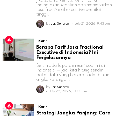
jika salah dikemas. Kenali cara
memetakan keahlian dan memasarkan
jasa fractional executive bernilai
tinggi.
by
Jati Sunarto
July 21, 2026, 9:43 pm
Karir
Berapa Tarif Jasa Fractional
Executive di Indonesia? Ini
Penjelasannya
Belum ada laporan resmi soal ini di
Indonesia — jadi kita hitung sendiri
pakai data yang beneran ada, bukan
angka karangan.
by
Jati Sunarto
July 22, 2026, 10:53 am
Karir
Strategi Jangka Panjang: Cara