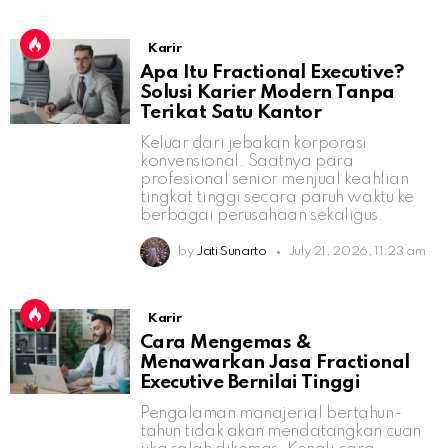
Karir
Apa Itu Fractional Executive?
Solusi Karier Modern Tanpa
Terikat Satu Kantor
Keluar dari jebakan korporasi
konvensional. Saatnya para
profesional senior menjual keahlian
tingkat tinggi secara paruh waktu ke
berbagai perusahaan sekaligus.
by
Jati Sunarto
July 21, 2026, 11:23 am
Karir
Cara Mengemas &
Menawarkan Jasa Fractional
Executive Bernilai Tinggi
Pengalaman manajerial bertahun-
tahun tidak akan mendatangkan cuan