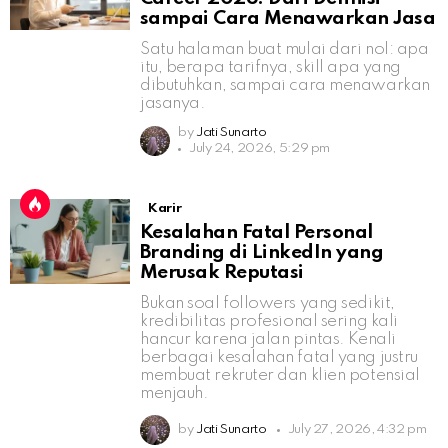
sampai Cara Menawarkan Jasa
Satu halaman buat mulai dari nol: apa
itu, berapa tarifnya, skill apa yang
dibutuhkan, sampai cara menawarkan
jasanya.
by
Jati Sunarto
July 24, 2026, 5:29 pm
Karir
Kesalahan Fatal Personal
Branding di LinkedIn yang
Merusak Reputasi
Bukan soal followers yang sedikit,
kredibilitas profesional sering kali
hancur karena jalan pintas. Kenali
berbagai kesalahan fatal yang justru
membuat rekruter dan klien potensial
menjauh.
by
Jati Sunarto
July 27, 2026, 4:32 pm