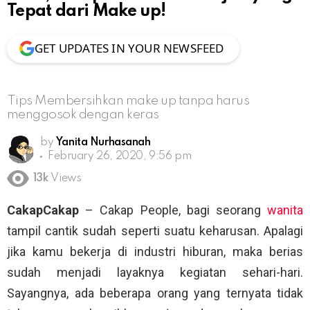
Tepat dari Make up!
GET UPDATES IN YOUR NEWSFEED
Tips Membersihkan make up tanpa harus
menggosok dengan keras
by
Yanita Nurhasanah
February 26, 2020, 9:56 pm
13k
Views
CakapCakap
– Cakap People, bagi seorang
wanita
tampil cantik sudah seperti suatu keharusan. Apalagi
jika kamu bekerja di industri hiburan, maka berias
sudah menjadi layaknya kegiatan sehari-hari.
Sayangnya, ada beberapa orang yang ternyata tidak