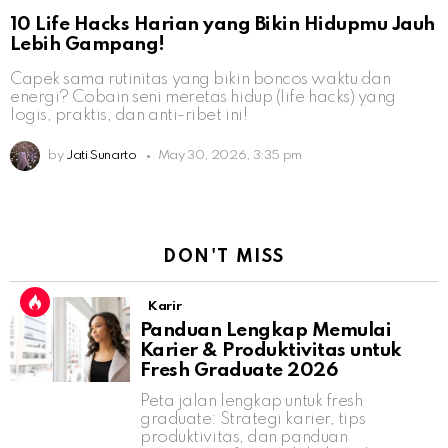
10 Life Hacks Harian yang Bikin Hidupmu Jauh
Lebih Gampang!
Capek sama rutinitas yang bikin boncos waktu dan
energi? Cobain seni meretas hidup (life hacks) yang
logis, praktis, dan anti-ribet ini!
by
Jati Sunarto
May 30, 2026, 3:35 pm
DON'T MISS
Karir
Panduan Lengkap Memulai
Karier & Produktivitas untuk
Fresh Graduate 2026
Peta jalan lengkap untuk fresh
graduate: Strategi karier, tips
produktivitas, dan panduan