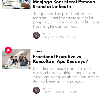
Menjaga Konsistensi Personal
Brand di LinkedIn
Jangan biarkan profil LinkedIn-mu
mati suri. Temukan strategi jangka
panjang, cara membaca analitik, dan
tips menghindari burnout.
by
Jati Sunarto
July 27, 2026, 5:08 pm
Karir
Fractional Executive vs
Konsultan: Apa Bedanya?
Dua-duanya masuk dari luar, dua-
duanya bawa keahlian tinggi. Tapi
cuma satu yang masih ada pas strategi
itu diuji beneran di lapangan.
by
Jati Sunarto
July 22, 2026, 3:25 pm