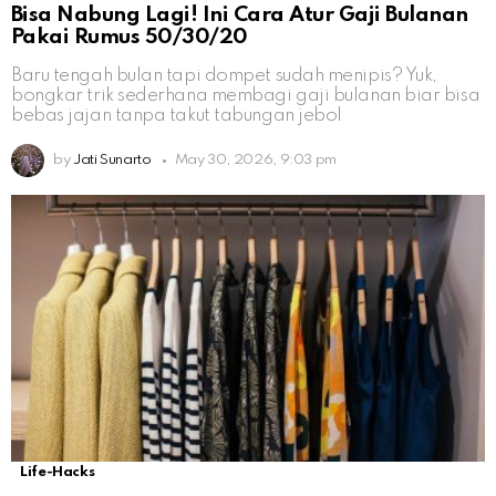
Bisa Nabung Lagi! Ini Cara Atur Gaji Bulanan
Pakai Rumus 50/30/20
Baru tengah bulan tapi dompet sudah menipis? Yuk,
bongkar trik sederhana membagi gaji bulanan biar bisa
bebas jajan tanpa takut tabungan jebol
by
Jati Sunarto
May 30, 2026, 9:03 pm
Life-Hacks