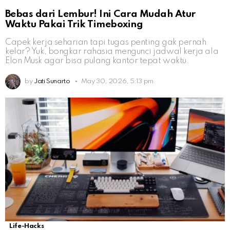
Bebas dari Lembur! Ini Cara Mudah Atur
Waktu Pakai Trik Timeboxing
Capek kerja seharian tapi tugas penting gak pernah
kelar? Yuk, bongkar rahasia mengunci jadwal kerja ala
Elon Musk agar bisa pulang kantor tepat waktu.
by
Jati Sunarto
May 30, 2026, 5:13 pm
Life-Hacks