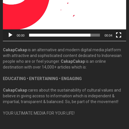
00:00
00:04
CakapCakap
is an alternative and modern digital media platform
with attractive and sophisticated content dedicated to Indonesian
people who are or feel younger.
CakapCakap
is an online
destination with over 14,000+ articles which is:
EDUCATING • ENTERTAINING • ENGAGING
CakapCakap
cares about the sustainability of cultural values and
believe in giving access to information which is independent &
impartial, transparent & balanced. So, be part of the movement!
YOUR ULTIMATE MEDIA FOR YOUR LIFE!