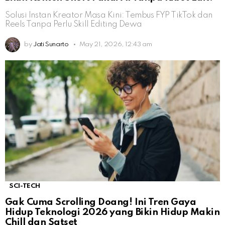
Solusi Instan Kreator Masa Kini: Tembus FYP TikTok dan
Reels Tanpa Perlu Skill Editing Dewa
by
Jati Sunarto
May 21, 2026, 12:43 am
SCI-TECH
Gak Cuma Scrolling Doang! Ini Tren Gaya
Hidup Teknologi 2026 yang Bikin Hidup Makin
Chill dan Satset