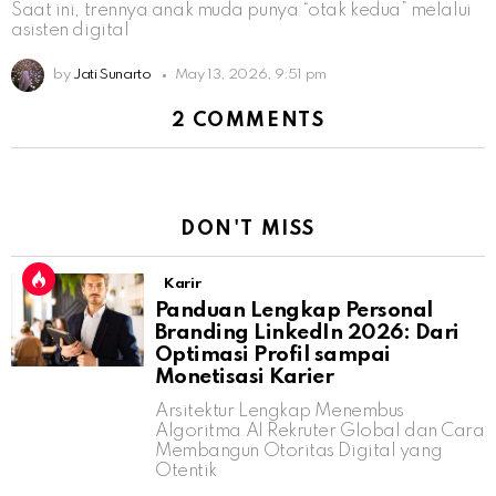
Saat ini, trennya anak muda punya “otak kedua” melalui
asisten digital
by
Jati Sunarto
May 13, 2026, 9:51 pm
2 COMMENTS
DON'T MISS
Karir
Panduan Lengkap Personal
Branding LinkedIn 2026: Dari
Optimasi Profil sampai
Monetisasi Karier
Arsitektur Lengkap Menembus
Algoritma AI Rekruter Global dan Cara
Membangun Otoritas Digital yang
Otentik