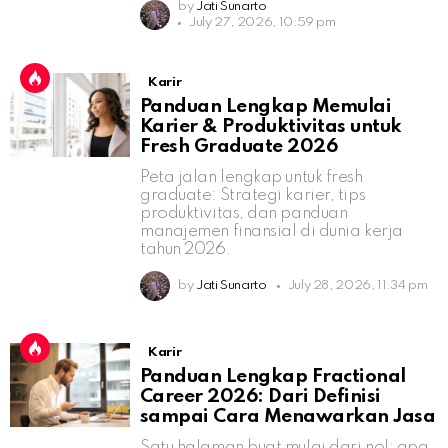
by
Jati Sunarto
July 27, 2026, 10:59 pm
Karir
Panduan Lengkap Memulai
Karier & Produktivitas untuk
Fresh Graduate 2026
Peta jalan lengkap untuk fresh
graduate: Strategi karier, tips
produktivitas, dan panduan
manajemen finansial di dunia kerja
tahun 2026.
by
Jati Sunarto
July 28, 2026, 11:34 pm
Karir
Panduan Lengkap Fractional
Career 2026: Dari Definisi
sampai Cara Menawarkan Jasa
Satu halaman buat mulai dari nol: apa