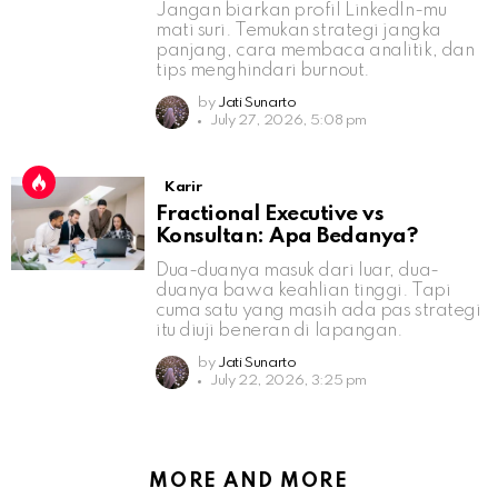
Jangan biarkan profil LinkedIn-mu
mati suri. Temukan strategi jangka
panjang, cara membaca analitik, dan
tips menghindari burnout.
by
Jati Sunarto
July 27, 2026, 5:08 pm
Karir
Fractional Executive vs
Konsultan: Apa Bedanya?
Dua-duanya masuk dari luar, dua-
duanya bawa keahlian tinggi. Tapi
cuma satu yang masih ada pas strategi
itu diuji beneran di lapangan.
by
Jati Sunarto
July 22, 2026, 3:25 pm
MORE AND MORE