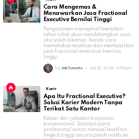
Cara Mengemas &
Menawarkan Jasa Fractional
Executive Bernilai Tinggi
Pengalaman manajerial bertahun-
tahun tidak akan mendatangkan cuan
jika salah dikemas. Kenali cara
memetakan keahlian dan memasarkan
jasa fractional executive bernilai
tinggi.
by
Jati Sunarto
July 21, 2026, 9:43 pm
Karir
Apa Itu Fractional Executive?
Solusi Karier Modern Tanpa
Terikat Satu Kantor
Keluar dari jebakan korporasi
konvensional. Saatnya para
profesional senior menjual keahlian
tingkat tinggi secara paruh waktu ke