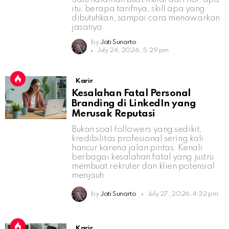
itu, berapa tarifnya, skill apa yang
dibutuhkan, sampai cara menawarkan
jasanya.
by
Jati Sunarto
July 24, 2026, 5:29 pm
Karir
Kesalahan Fatal Personal
Branding di LinkedIn yang
Merusak Reputasi
Bukan soal followers yang sedikit,
kredibilitas profesional sering kali
hancur karena jalan pintas. Kenali
berbagai kesalahan fatal yang justru
membuat rekruter dan klien potensial
menjauh.
by
Jati Sunarto
July 27, 2026, 4:32 pm
Karir