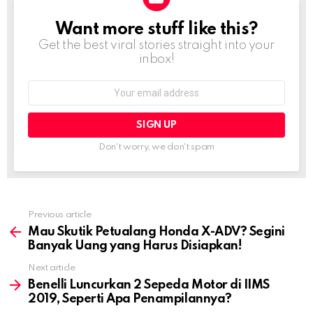
Want more stuff like this?
NEWSLETTER
Get the best viral stories straight into your
inbox!
Email
address:
Don't worry, we don't spam
Previous article
See
more
Mau Skutik Petualang Honda X-ADV? Segini
Banyak Uang yang Harus Disiapkan!
Next article
Benelli Luncurkan 2 Sepeda Motor di IIMS
2019, Seperti Apa Penampilannya?