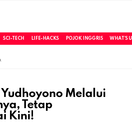
SCI-TECH
LIFE-HACKS
POJOK INGGRIS
WHAT’S 
.
i Yudhoyono Melalui
ya, Tetap
 Kini!