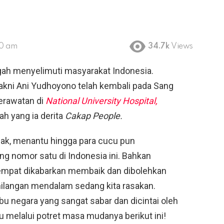
50 am
34.7k
Views
gah menyelimuti masyarakat Indonesia.
akni Ani Yudhoyono telah kembali pada Sang
perawatan di
National University Hospital,
ah yang ia derita
Cakap People.
nak, menantu hingga para cucu pun
g nomor satu di Indonesia ini. Bahkan
mpat dikabarkan membaik dan dibolehkan
ehilangan mendalam sedang kita rasakan.
ibu negara yang sangat sabar dan dicintai oleh
u melalui potret masa mudanya berikut ini!