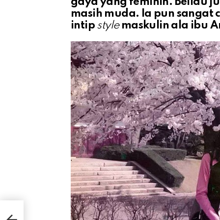
gaya yang feminin. Beliau j
masih muda. Ia pun sangat
intip
style
maskulin ala ibu A
ri