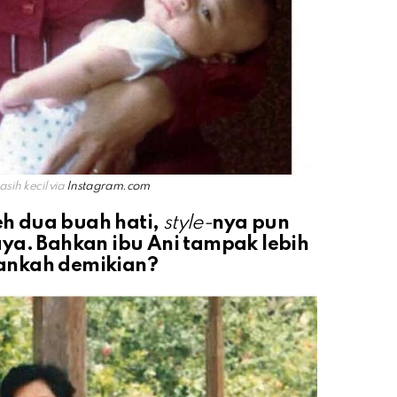
sih kecil via
Instagram.com
leh dua buah hati,
style-
nya pun
ya. Bahkan ibu Ani tampak lebih
ankah demikian?