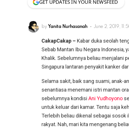
GET UPDATES IN YOUR NEWSFEED
by
Yanita Nurhasanah
June 2, 2019, 11:
CakapCakap –
Kabar duka seolah ten
Sebab Mantan Ibu Negara Indonesia, y
Khalik. Sebelumnya beliau menjalani 
Singapura lantaran penyakit kanker dar
Selama sakit, baik sang suami, anak-a
senantiasa menemani istri mantan oran
sebelumnya kondisi
Ani Yudhoyono
se
untuk keluar dari kamar. Tentu saja k
Terlebih beliau dikenal sebagai sosok 
rakyat. Nah, mari kita mengenang belia