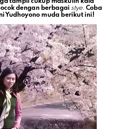
uga tampil cukup maskulin kala
 cocok dengan berbagai
stye.
Coba
ni Yudhoyono muda berikut ini!