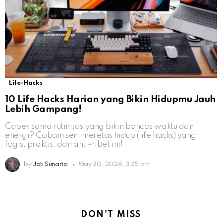
Life-Hacks
10 Life Hacks Harian yang Bikin Hidupmu Jauh
Lebih Gampang!
Capek sama rutinitas yang bikin boncos waktu dan
energi? Cobain seni meretas hidup (life hacks) yang
logis, praktis, dan anti-ribet ini!
by
Jati Sunarto
May 30, 2026, 3:35 pm
DON'T MISS