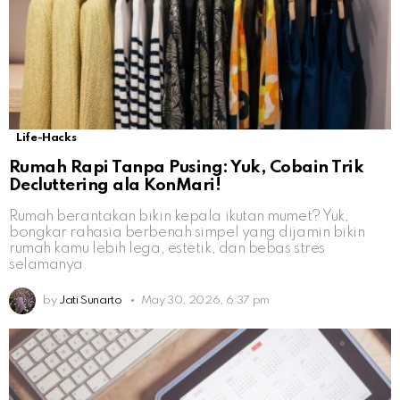
Life-Hacks
Rumah Rapi Tanpa Pusing: Yuk, Cobain Trik
Decluttering ala KonMari!
Rumah berantakan bikin kepala ikutan mumet? Yuk,
bongkar rahasia berbenah simpel yang dijamin bikin
rumah kamu lebih lega, estetik, dan bebas stres
selamanya.
by
Jati Sunarto
May 30, 2026, 6:37 pm