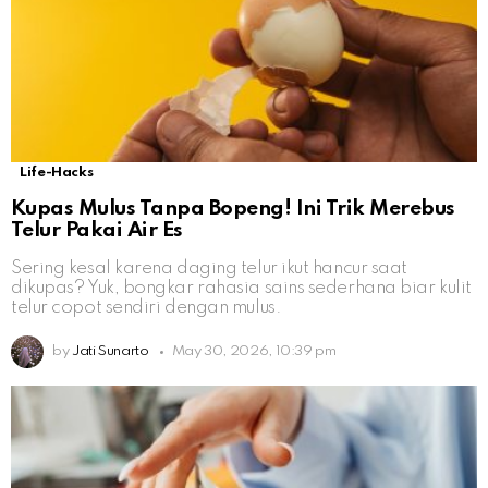
Life-Hacks
Kupas Mulus Tanpa Bopeng! Ini Trik Merebus
Telur Pakai Air Es
Sering kesal karena daging telur ikut hancur saat
dikupas? Yuk, bongkar rahasia sains sederhana biar kulit
telur copot sendiri dengan mulus.
by
Jati Sunarto
May 30, 2026, 10:39 pm