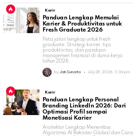
Karir
Panduan Lengkap Memulai
Karier & Produktivitas untuk
Fresh Graduate 2026
Peta jalan lengkap untuk fresh
graduate: Strategi karier, tips
produktivitas, dan panduan
manajemen finansial di dunia kerja
tahun 2026.
by
Jati Sunarto
July 28, 2026, 11:34 pm
Karir
Panduan Lengkap Personal
Branding LinkedIn 2026: Dari
Optimasi Profil sampai
Monetisasi Karier
Arsitektur Lengkap Menembus
Algoritma AI Rekruter Global dan Cara