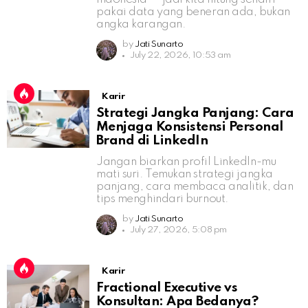
pakai data yang beneran ada, bukan
angka karangan.
by
Jati Sunarto
July 22, 2026, 10:53 am
Karir
Strategi Jangka Panjang: Cara
Menjaga Konsistensi Personal
Brand di LinkedIn
Jangan biarkan profil LinkedIn-mu
mati suri. Temukan strategi jangka
panjang, cara membaca analitik, dan
tips menghindari burnout.
by
Jati Sunarto
July 27, 2026, 5:08 pm
Karir
Fractional Executive vs
Konsultan: Apa Bedanya?