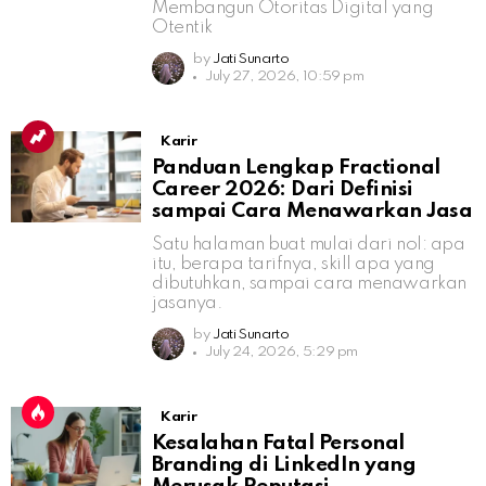
Membangun Otoritas Digital yang
Otentik
by
Jati Sunarto
July 27, 2026, 10:59 pm
Karir
Panduan Lengkap Fractional
Career 2026: Dari Definisi
sampai Cara Menawarkan Jasa
Satu halaman buat mulai dari nol: apa
itu, berapa tarifnya, skill apa yang
dibutuhkan, sampai cara menawarkan
jasanya.
by
Jati Sunarto
July 24, 2026, 5:29 pm
Karir
Kesalahan Fatal Personal
Branding di LinkedIn yang