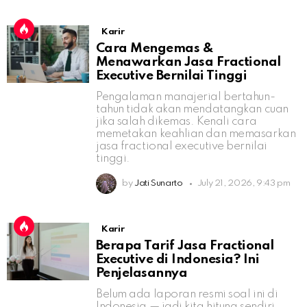
Karir
Cara Mengemas &
Menawarkan Jasa Fractional
Executive Bernilai Tinggi
Pengalaman manajerial bertahun-
tahun tidak akan mendatangkan cuan
jika salah dikemas. Kenali cara
memetakan keahlian dan memasarkan
jasa fractional executive bernilai
tinggi.
by
Jati Sunarto
July 21, 2026, 9:43 pm
Karir
Berapa Tarif Jasa Fractional
Executive di Indonesia? Ini
Penjelasannya
Belum ada laporan resmi soal ini di
Indonesia — jadi kita hitung sendiri