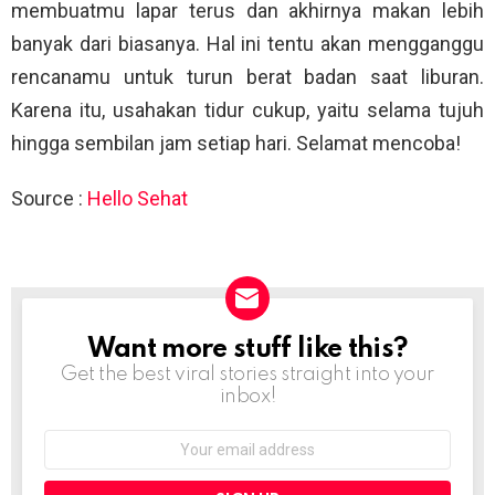
membuatmu lapar terus dan akhirnya makan lebih
banyak dari biasanya. Hal ini tentu akan mengganggu
rencanamu untuk turun berat badan saat liburan.
Karena itu, usahakan tidur cukup, yaitu selama tujuh
hingga sembilan jam setiap hari. Selamat mencoba!
Source :
Hello Sehat
Want more stuff like this?
NEWSLETTER
Get the best viral stories straight into your
inbox!
Email
address: