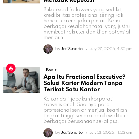
Merusak Reputasi
Bukan soal followers yang sedikit,
kredibilitas profesional sering kali
hancur karena jalan pintas. Kenali
berbagai kesalahan fatal yang justru
membuat rekruter dan klien potensial
menjauh.
by
Jati Sunarto
July 27, 2026, 4:32 pm
Karir
Apa Itu Fractional Executive?
Solusi Karier Modern Tanpa
Terikat Satu Kantor
Keluar dari jebakan korporasi
konvensional. Saatnya para
profesional senior menjual keahlian
tingkat tinggi secara paruh waktu ke
berbagai perusahaan sekaligus.
by
Jati Sunarto
July 21, 2026, 11:23 am