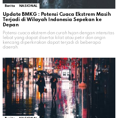
Berita
NASIONAL
Update BMKG : Potensi Cuaca Ekstrem Masih
Terjadi di Wilayah Indonesia Sepekan ke
Depan
Potensi cuaca ekstrem dan curah hujan dengan intensitas
lebat yang dapat disertai kilat atau petir dan angin
kencang diperkirakan dapat terjadi di beberapa
daerah.