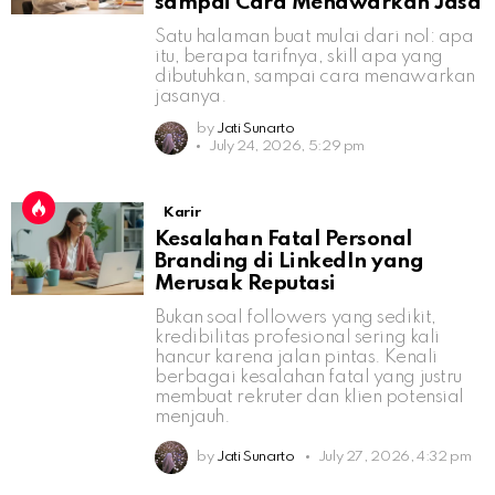
sampai Cara Menawarkan Jasa
Satu halaman buat mulai dari nol: apa
itu, berapa tarifnya, skill apa yang
dibutuhkan, sampai cara menawarkan
jasanya.
by
Jati Sunarto
July 24, 2026, 5:29 pm
Karir
Kesalahan Fatal Personal
Branding di LinkedIn yang
Merusak Reputasi
Bukan soal followers yang sedikit,
kredibilitas profesional sering kali
hancur karena jalan pintas. Kenali
berbagai kesalahan fatal yang justru
membuat rekruter dan klien potensial
menjauh.
by
Jati Sunarto
July 27, 2026, 4:32 pm