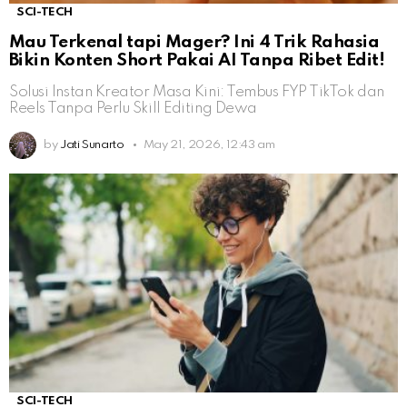
SCI-TECH
Mau Terkenal tapi Mager? Ini 4 Trik Rahasia
Bikin Konten Short Pakai AI Tanpa Ribet Edit!
Solusi Instan Kreator Masa Kini: Tembus FYP TikTok dan
Reels Tanpa Perlu Skill Editing Dewa
by
Jati Sunarto
May 21, 2026, 12:43 am
SCI-TECH