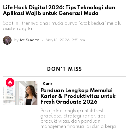
Life Hack Digital 2026: Tips Teknologi dan
Aplikasi Wajib untuk Generasi Muda
Saat ini, trennya anak muda punya “otak kedua” melalui
asisten digital
by
Jati Sunarto
May 13, 2026, 9:51 pm
DON'T MISS
Karir
Panduan Lengkap Memulai
Karier & Produktivitas untuk
Fresh Graduate 2026
Peta jalan lengkap untuk fresh
graduate: Strategi karier, tips
produktivitas, dan panduan
manajemen finansial di dunia kerja