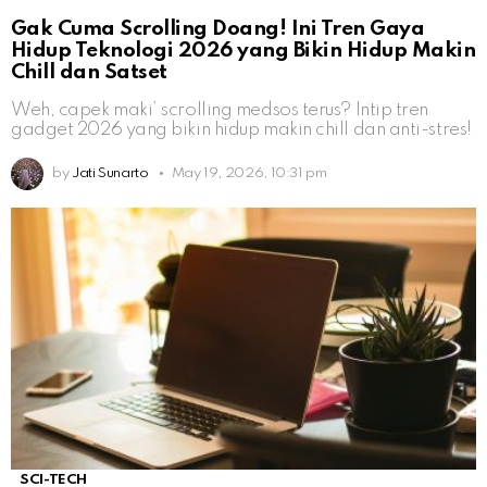
Gak Cuma Scrolling Doang! Ini Tren Gaya
Hidup Teknologi 2026 yang Bikin Hidup Makin
Chill dan Satset
Weh, capek maki’ scrolling medsos terus? Intip tren
gadget 2026 yang bikin hidup makin chill dan anti-stres!
by
Jati Sunarto
May 19, 2026, 10:31 pm
SCI-TECH