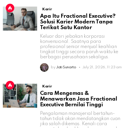
Karir
Apa Itu Fractional Executive?
Solusi Karier Modern Tanpa
Terikat Satu Kantor
Keluar dari jebakan korporasi
konvensional. Saatnya para
profesional senior menjual keahlian
tingkat tinggi secara paruh waktu ke
berbagai perusahaan sekaligus.
by
Jati Sunarto
July 21, 2026, 11:23 am
Karir
Cara Mengemas &
Menawarkan Jasa Fractional
Executive Bernilai Tinggi
Pengalaman manajerial bertahun-
tahun tidak akan mendatangkan cuan
jika salah dikemas. Kenali cara