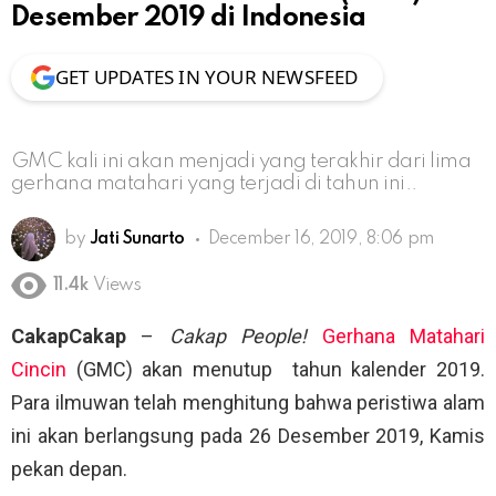
Desember 2019 di Indonesia
GET UPDATES IN YOUR NEWSFEED
GMC kali ini akan menjadi yang terakhir dari lima
gerhana matahari yang terjadi di tahun ini..
by
Jati Sunarto
December 16, 2019, 8:06 pm
11.4k
Views
CakapCakap
–
Cakap People!
Gerhana Matahari
Cincin
(GMC) akan menutup
tahun kalender 2019.
Para ilmuwan telah menghitung bahwa peristiwa alam
ini akan berlangsung pada 26 Desember 2019, Kamis
pekan depan.