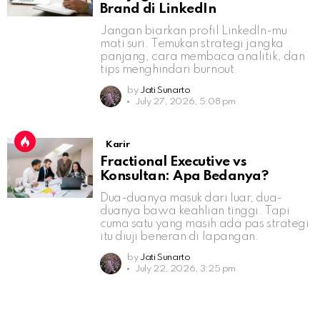
Brand di LinkedIn
Jangan biarkan profil LinkedIn-mu
mati suri. Temukan strategi jangka
panjang, cara membaca analitik, dan
tips menghindari burnout.
by
Jati Sunarto
July 27, 2026, 5:08 pm
Karir
Fractional Executive vs
Konsultan: Apa Bedanya?
Dua-duanya masuk dari luar, dua-
duanya bawa keahlian tinggi. Tapi
cuma satu yang masih ada pas strategi
itu diuji beneran di lapangan.
by
Jati Sunarto
July 22, 2026, 3:25 pm