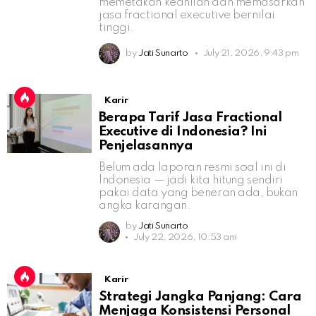
memetakan keahlian dan memasarkan
jasa fractional executive bernilai
tinggi.
by
Jati Sunarto
July 21, 2026, 9:43 pm
Karir
Berapa Tarif Jasa Fractional
Executive di Indonesia? Ini
Penjelasannya
Belum ada laporan resmi soal ini di
Indonesia — jadi kita hitung sendiri
pakai data yang beneran ada, bukan
angka karangan.
by
Jati Sunarto
July 22, 2026, 10:53 am
Karir
Strategi Jangka Panjang: Cara
Menjaga Konsistensi Personal