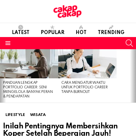
LATEST
POPULAR
HOT
TRENDING
S
Menu
LATEST
STORIES
PANDUAN LENGKAP
CARA MENGATUR WAKTU
PORTFOLIO CAREER: SENI
UNTUK PORTFOLIO CAREER
MENGELOLA BANYAK PERAN
TANPA BURNOUT
& PENDAPATAN
LIFESTYLE
WISATA
Inilah Pentingnya Membersihkan
Koper Setelah Bepergian Jauh!