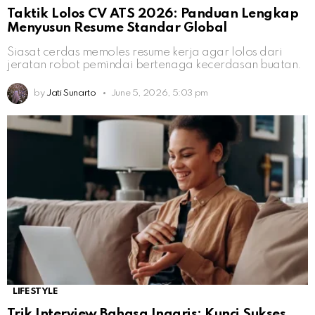
Taktik Lolos CV ATS 2026: Panduan Lengkap
Menyusun Resume Standar Global
Siasat cerdas memoles resume kerja agar lolos dari
jeratan robot pemindai bertenaga kecerdasan buatan.
by
Jati Sunarto
June 5, 2026, 5:03 pm
LIFESTYLE
Trik Interview Bahasa Inggris: Kunci Sukses