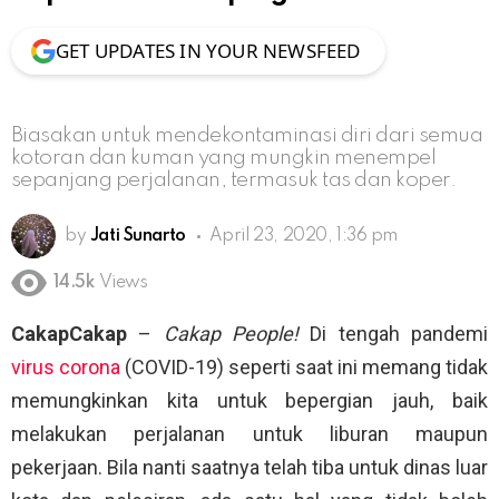
GET UPDATES IN YOUR NEWSFEED
Biasakan untuk mendekontaminasi diri dari semua
kotoran dan kuman yang mungkin menempel
sepanjang perjalanan, termasuk tas dan koper.
by
Jati Sunarto
April 23, 2020, 1:36 pm
14.5k
Views
CakapCakap
–
Cakap People!
Di tengah pandemi
virus corona
(COVID-19) seperti saat ini memang tidak
memungkinkan kita untuk bepergian jauh, baik
melakukan perjalanan untuk liburan maupun
pekerjaan. Bila nanti saatnya telah tiba untuk dinas luar