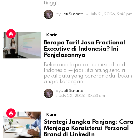
tinggi.
by
Jati Sunarto
July 21, 2026, 9:43 pm
Karir
Berapa Tarif Jasa Fractional
Executive di Indonesia? Ini
Penjelasannya
Belum ada laporan resmi soal ini di
Indonesia — jadi kita hitung sendiri
pakai data yang beneran ada, bukan
angka karangan.
by
Jati Sunarto
July 22, 2026, 10:53 am
Karir
Strategi Jangka Panjang: Cara
Menjaga Konsistensi Personal
Brand di LinkedIn