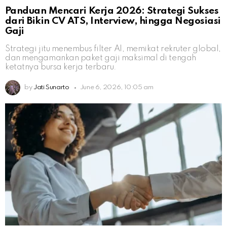
Panduan Mencari Kerja 2026: Strategi Sukses
dari Bikin CV ATS, Interview, hingga Negosiasi
Gaji
Strategi jitu menembus filter AI, memikat rekruter global,
dan mengamankan paket gaji maksimal di tengah
ketatnya bursa kerja terbaru.
by
Jati Sunarto
June 6, 2026, 10:05 am