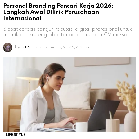
Personal Branding Pencari Kerja 2026:
Langkah Awal Dilirik Perusahaan
Internasional
Siasat cerdas bangun reputasi digital profesional untuk
memikat rekruter global tanpa perlu sebar CV massal
by
Jati Sunarto
June 5, 2026, 6:31 pm
LIFESTYLE