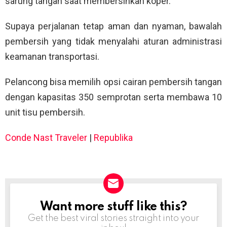
sarung tangan saat membersihkan koper.
Supaya perjalanan tetap aman dan nyaman, bawalah
pembersih yang tidak menyalahi aturan administrasi
keamanan transportasi.
Pelancong bisa memilih opsi cairan pembersih tangan
dengan kapasitas 350 semprotan serta membawa 10
unit tisu pembersih.
Conde Nast Traveler
|
Republika
Want more stuff like this?
NEWSLETTER
Get the best viral stories straight into your