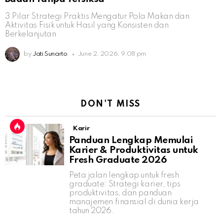
3 Pilar Strategi Praktis Mengatur Pola Makan dan
Aktivitas Fisik untuk Hasil yang Konsisten dan
Berkelanjutan
by
Jati Sunarto
June 2, 2026, 9:08 pm
DON'T MISS
Karir
Panduan Lengkap Memulai
Karier & Produktivitas untuk
Fresh Graduate 2026
Peta jalan lengkap untuk fresh
graduate: Strategi karier, tips
produktivitas, dan panduan
manajemen finansial di dunia kerja
tahun 2026.