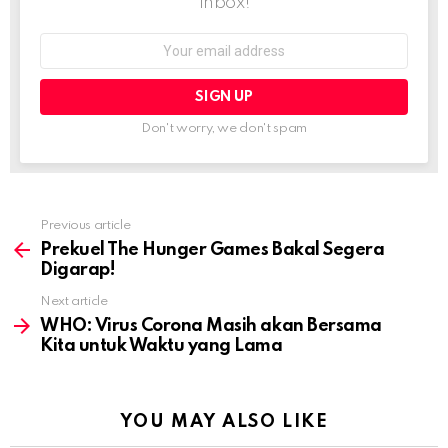
inbox!
Email
address:
Don't worry, we don't spam
Previous article
See
more
Prekuel The Hunger Games Bakal Segera
Digarap!
Next article
WHO: Virus Corona Masih akan Bersama
Kita untuk Waktu yang Lama
YOU MAY ALSO LIKE