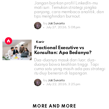
Jangan biarkan profil LinkedIn-mu
mati suri. Temukan strategi jangka
panjang, cara membaca analitik, dan
tips menghindari burnout.
by
Jati Sunarto
July 27, 2026, 5:08 pm
Karir
Fractional Executive vs
Konsultan: Apa Bedanya?
Dua-duanya masuk dari luar, dua-
duanya bawa keahlian tinggi. Tapi
cuma satu yang masih ada pas strategi
itu diuji beneran di lapangan.
by
Jati Sunarto
July 22, 2026, 3:25 pm
MORE AND MORE