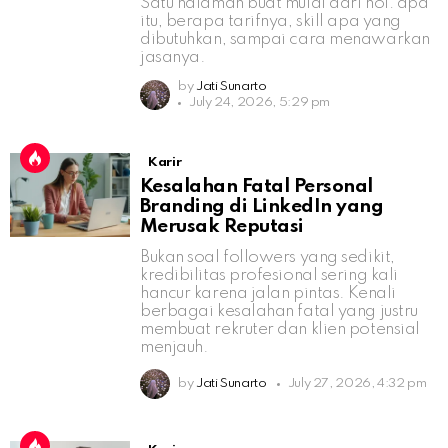
Satu halaman buat mulai dari nol: apa
itu, berapa tarifnya, skill apa yang
dibutuhkan, sampai cara menawarkan
jasanya.
by
Jati Sunarto
July 24, 2026, 5:29 pm
Karir
Kesalahan Fatal Personal
Branding di LinkedIn yang
Merusak Reputasi
Bukan soal followers yang sedikit,
kredibilitas profesional sering kali
hancur karena jalan pintas. Kenali
berbagai kesalahan fatal yang justru
membuat rekruter dan klien potensial
menjauh.
by
Jati Sunarto
July 27, 2026, 4:32 pm