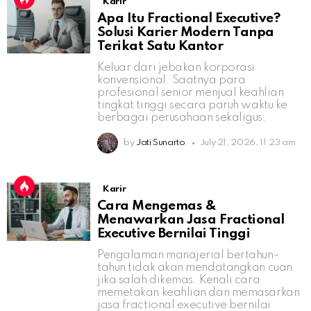
Karir
Apa Itu Fractional Executive?
Solusi Karier Modern Tanpa
Terikat Satu Kantor
Keluar dari jebakan korporasi
konvensional. Saatnya para
profesional senior menjual keahlian
tingkat tinggi secara paruh waktu ke
berbagai perusahaan sekaligus.
by
Jati Sunarto
July 21, 2026, 11:23 am
Karir
Cara Mengemas &
Menawarkan Jasa Fractional
Executive Bernilai Tinggi
Pengalaman manajerial bertahun-
tahun tidak akan mendatangkan cuan
jika salah dikemas. Kenali cara
memetakan keahlian dan memasarkan
jasa fractional executive bernilai