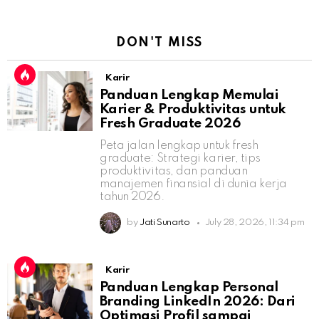
DON'T MISS
Karir
Panduan Lengkap Memulai
Karier & Produktivitas untuk
Fresh Graduate 2026
Peta jalan lengkap untuk fresh
graduate: Strategi karier, tips
produktivitas, dan panduan
manajemen finansial di dunia kerja
tahun 2026.
by
Jati Sunarto
July 28, 2026, 11:34 pm
Karir
Panduan Lengkap Personal
Branding LinkedIn 2026: Dari
Optimasi Profil sampai