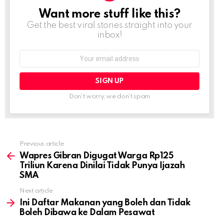
Want more stuff like this?
NEWSLETTER
Get the best viral stories straight into your
inbox!
Email
address:
Don't worry, we don't spam
Previous article
See
more
Wapres Gibran Digugat Warga Rp125
Triliun Karena Dinilai Tidak Punya Ijazah
SMA
Next article
Ini Daftar Makanan yang Boleh dan Tidak
Boleh Dibawa ke Dalam Pesawat