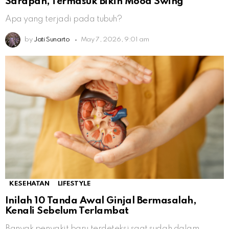
Sarapan, Termasuk Bikin Mood Swing
Apa yang terjadi pada tubuh?
by
Jati Sunarto
May 7, 2026, 9:01 am
KESEHATAN
LIFESTYLE
Inilah 10 Tanda Awal Ginjal Bermasalah,
Kenali Sebelum Terlambat
Banyak penyakit baru terdeteksi saat sudah dalam