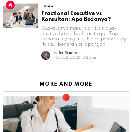
Karir
Fractional Executive vs
Konsultan: Apa Bedanya?
Dua-duanya masuk dari luar, dua-
duanya bawa keahlian tinggi. Tapi
cuma satu yang masih ada pas strategi
itu diuji beneran di lapangan.
by
Jati Sunarto
July 22, 2026, 3:25 pm
MORE AND MORE