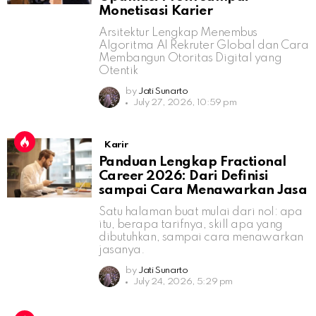
Monetisasi Karier
Arsitektur Lengkap Menembus
Algoritma AI Rekruter Global dan Cara
Membangun Otoritas Digital yang
Otentik
by
Jati Sunarto
July 27, 2026, 10:59 pm
Karir
Panduan Lengkap Fractional
Career 2026: Dari Definisi
sampai Cara Menawarkan Jasa
Satu halaman buat mulai dari nol: apa
itu, berapa tarifnya, skill apa yang
dibutuhkan, sampai cara menawarkan
jasanya.
by
Jati Sunarto
July 24, 2026, 5:29 pm