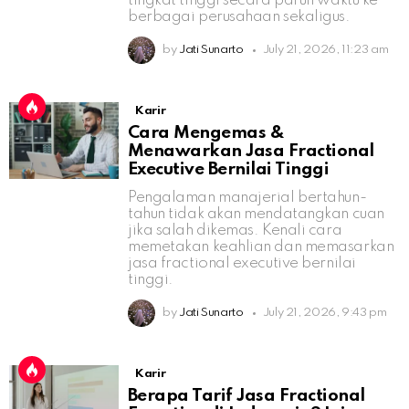
tingkat tinggi secara paruh waktu ke
berbagai perusahaan sekaligus.
by
Jati Sunarto
July 21, 2026, 11:23 am
Karir
Cara Mengemas &
Menawarkan Jasa Fractional
Executive Bernilai Tinggi
Pengalaman manajerial bertahun-
tahun tidak akan mendatangkan cuan
jika salah dikemas. Kenali cara
memetakan keahlian dan memasarkan
jasa fractional executive bernilai
tinggi.
by
Jati Sunarto
July 21, 2026, 9:43 pm
Karir
Berapa Tarif Jasa Fractional