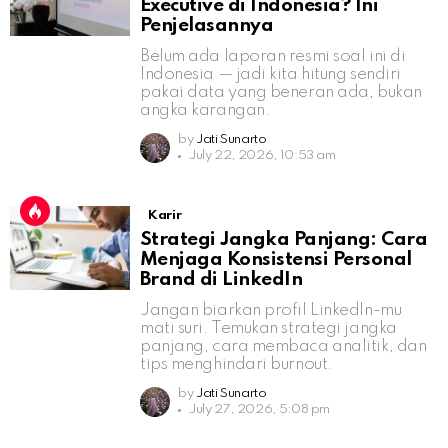
Executive di Indonesia? Ini
Penjelasannya
Belum ada laporan resmi soal ini di
Indonesia — jadi kita hitung sendiri
pakai data yang beneran ada, bukan
angka karangan.
by
Jati Sunarto
July 22, 2026, 10:53 am
Karir
Strategi Jangka Panjang: Cara
Menjaga Konsistensi Personal
Brand di LinkedIn
Jangan biarkan profil LinkedIn-mu
mati suri. Temukan strategi jangka
panjang, cara membaca analitik, dan
tips menghindari burnout.
by
Jati Sunarto
July 27, 2026, 5:08 pm