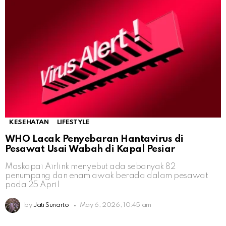
KESEHATAN
LIFESTYLE
WHO Lacak Penyebaran Hantavirus di
Pesawat Usai Wabah di Kapal Pesiar
Maskapai Airlink menyebut ada sebanyak 82
penumpang dan enam awak berada dalam pesawat
pada 25 April
by
Jati Sunarto
May 6, 2026, 10:45 am