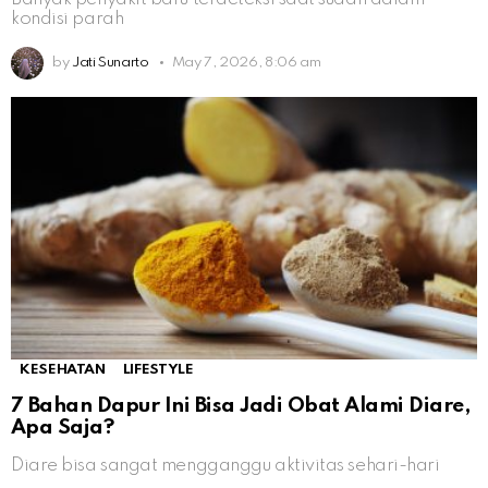
kondisi parah
by
Jati Sunarto
May 7, 2026, 8:06 am
KESEHATAN
LIFESTYLE
7 Bahan Dapur Ini Bisa Jadi Obat Alami Diare,
Apa Saja?
Diare bisa sangat mengganggu aktivitas sehari-hari