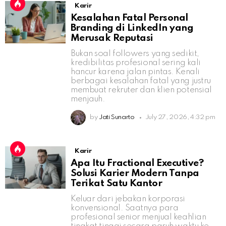
Karir
Kesalahan Fatal Personal
Branding di LinkedIn yang
Merusak Reputasi
Bukan soal followers yang sedikit,
kredibilitas profesional sering kali
hancur karena jalan pintas. Kenali
berbagai kesalahan fatal yang justru
membuat rekruter dan klien potensial
menjauh.
by
Jati Sunarto
July 27, 2026, 4:32 pm
Karir
Apa Itu Fractional Executive?
Solusi Karier Modern Tanpa
Terikat Satu Kantor
Keluar dari jebakan korporasi
konvensional. Saatnya para
profesional senior menjual keahlian