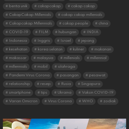
berita unik
cakapcakap
cakap cakap
CakapCakap Millenials
cakap cakap millenials
Cakapcakap Millennials
cakap people
china
COVID-19
FILM
hubungan
INDIA
Indonesia
Inggris
Israel
jepang
kesehatan
korea selatan
kuliner
makanan
makassar
malaysia
millenials
millennial
millennials
mobil
olahraga
Pandemi Virus Corona
pasangan
pesawat
relationship
resep
Rusia
Singapura
smartphone
tips
Ukraina
Vaksin COVID-19
Varian Omicron
Virus Corona
WHO
zodiak