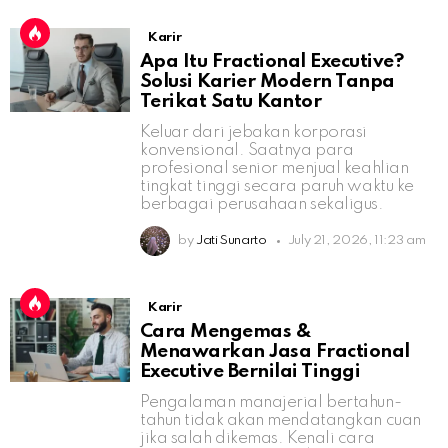
Karir
Apa Itu Fractional Executive?
Solusi Karier Modern Tanpa
Terikat Satu Kantor
Keluar dari jebakan korporasi
konvensional. Saatnya para
profesional senior menjual keahlian
tingkat tinggi secara paruh waktu ke
berbagai perusahaan sekaligus.
by
Jati Sunarto
July 21, 2026, 11:23 am
Karir
Cara Mengemas &
Menawarkan Jasa Fractional
Executive Bernilai Tinggi
Pengalaman manajerial bertahun-
tahun tidak akan mendatangkan cuan
jika salah dikemas. Kenali cara