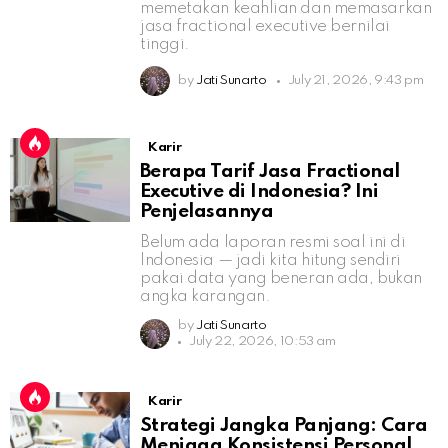
memetakan keahlian dan memasarkan
jasa fractional executive bernilai
tinggi.
by
Jati Sunarto
July 21, 2026, 9:43 pm
Karir
Berapa Tarif Jasa Fractional
Executive di Indonesia? Ini
Penjelasannya
Belum ada laporan resmi soal ini di
Indonesia — jadi kita hitung sendiri
pakai data yang beneran ada, bukan
angka karangan.
by
Jati Sunarto
July 22, 2026, 10:53 am
Karir
Strategi Jangka Panjang: Cara
Menjaga Konsistensi Personal