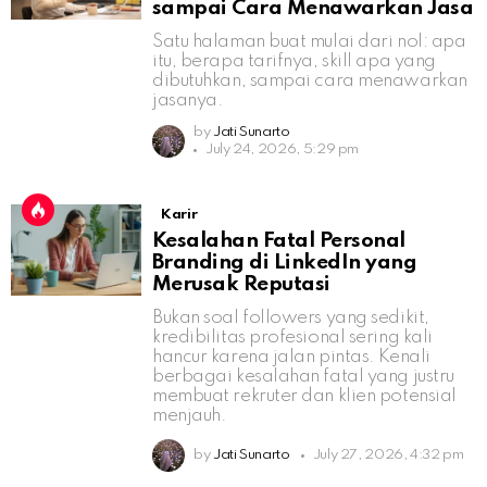
sampai Cara Menawarkan Jasa
Satu halaman buat mulai dari nol: apa
itu, berapa tarifnya, skill apa yang
dibutuhkan, sampai cara menawarkan
jasanya.
by
Jati Sunarto
July 24, 2026, 5:29 pm
Karir
Kesalahan Fatal Personal
Branding di LinkedIn yang
Merusak Reputasi
Bukan soal followers yang sedikit,
kredibilitas profesional sering kali
hancur karena jalan pintas. Kenali
berbagai kesalahan fatal yang justru
membuat rekruter dan klien potensial
menjauh.
by
Jati Sunarto
July 27, 2026, 4:32 pm