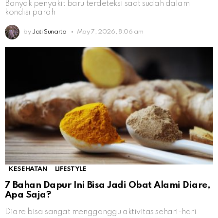
Banyak penyakit baru terdeteksi saat sudah dalam
kondisi parah
by
Jati Sunarto
May 7, 2026, 8:06 am
KESEHATAN
LIFESTYLE
7 Bahan Dapur Ini Bisa Jadi Obat Alami Diare,
Apa Saja?
Diare bisa sangat mengganggu aktivitas sehari-hari