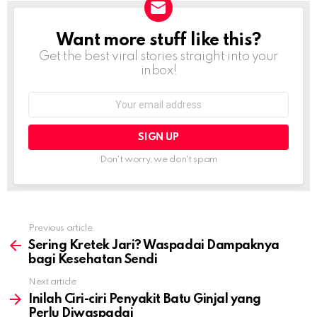
Want more stuff like this?
NEWSLETTER
Get the best viral stories straight into your
inbox!
Email
address:
Don't worry, we don't spam
Previous article
See
more
Sering Kretek Jari? Waspadai Dampaknya
bagi Kesehatan Sendi
Next article
Inilah Ciri-ciri Penyakit Batu Ginjal yang
Perlu Diwaspadai