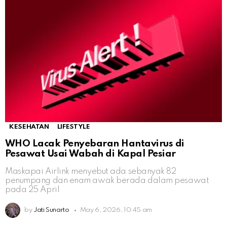
KESEHATAN
LIFESTYLE
WHO Lacak Penyebaran Hantavirus di
Pesawat Usai Wabah di Kapal Pesiar
Maskapai Airlink menyebut ada sebanyak 82
penumpang dan enam awak berada dalam pesawat
pada 25 April
by
Jati Sunarto
May 6, 2026, 10:45 am