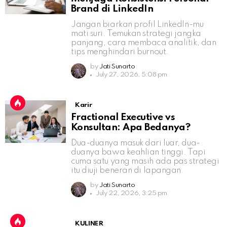
Brand di LinkedIn
Jangan biarkan profil LinkedIn-mu
mati suri. Temukan strategi jangka
panjang, cara membaca analitik, dan
tips menghindari burnout.
by
Jati Sunarto
July 27, 2026, 5:08 pm
Karir
Fractional Executive vs
Konsultan: Apa Bedanya?
Dua-duanya masuk dari luar, dua-
duanya bawa keahlian tinggi. Tapi
cuma satu yang masih ada pas strategi
itu diuji beneran di lapangan.
by
Jati Sunarto
July 22, 2026, 3:25 pm
KULINER